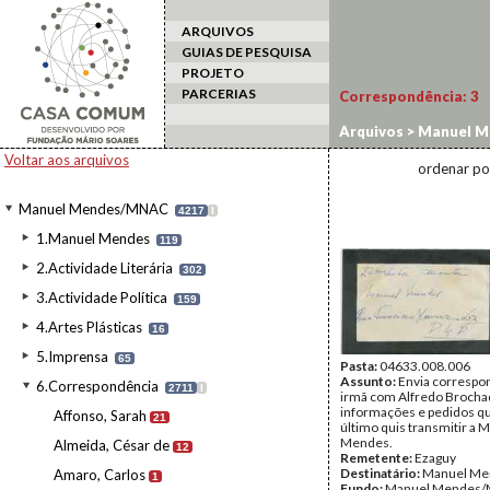
ARQUIVOS
GUIAS DE PESQUISA
PROJETO
PARCERIAS
Correspondência:
3
Arquivos
>
Manuel M
Voltar aos arquivos
ordenar po
Manuel Mendes/MNAC
4217
I
1.Manuel Mendes
119
2.Actividade Literária
302
3.Actividade Política
159
4.Artes Plásticas
16
5.Imprensa
65
Pasta:
04633.008.006
Assunto:
Envia correspo
6.Correspondência
2711
I
irmã com Alfredo Broch
informações e pedidos q
Affonso, Sarah
21
último quis transmitir a 
Mendes.
Almeida, César de
12
Remetente:
Ezaguy
Destinatário:
Manuel Me
Amaro, Carlos
1
Fundo:
Manuel Mendes/