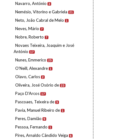
Navarro, António
3
Nemésio, Vitorino e Gabriela
21
Neto, João Cabral de Melo
1
Neves, Mário
7
Nobre, Roberto
7
Novaes Teixeira, Joaquim e José
António
17
Nunes, Emmerico
25
O'Neill, Alexandre
1
Olavo, Carlos
2
Oliveira, José Osório de
23
Paço D'Arcos
17
Pascoaes, Teixeira de
3
Pavia, Manuel Ribeiro de
1
Peres, Damião
9
Pessoa, Fernando
1
Pires, Arnaldo Cândido Veiga
6