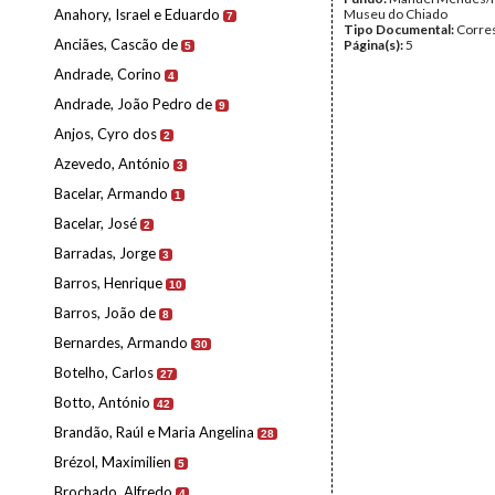
Anahory, Israel e Eduardo
Museu do Chiado
7
Tipo Documental:
Corre
Anciães, Cascão de
Página(s):
5
5
Andrade, Corino
4
Andrade, João Pedro de
9
Anjos, Cyro dos
2
Azevedo, António
3
Bacelar, Armando
1
Bacelar, José
2
Barradas, Jorge
3
Barros, Henrique
10
Barros, João de
8
Bernardes, Armando
30
Botelho, Carlos
27
Botto, António
42
Brandão, Raúl e Maria Angelina
28
Brézol, Maximilien
5
Brochado, Alfredo
4