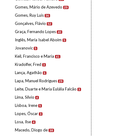
Gomes, Mário de Azevedo
29
Gomes, Ruy Luís
36
Gonçalves, Flávio
52
Graça, Fernando Lopes
40
Inglês, Maria Isabel Aboim
5
Jovanovic
5
Keil, Francisco e Maria
41
Kradolfer, Fred
3
Lança, Agathão
6
Lapa, Manuel Rodrigues
29
Leite, Duarte e Maria Eulália Falcão
3
Lima, Sílvio
4
Lisboa, Irene
5
Lopes, Óscar
3
Losa, Ilse
4
Macedo, Diogo de
38