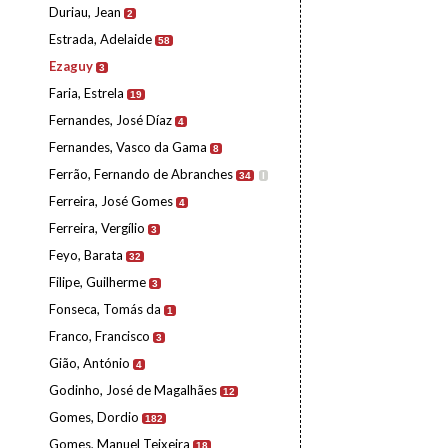
Duriau, Jean
2
Estrada, Adelaide
58
Ezaguy
3
Faria, Estrela
19
Fernandes, José Díaz
4
Fernandes, Vasco da Gama
8
Ferrão, Fernando de Abranches
34
I
Ferreira, José Gomes
4
Ferreira, Vergílio
3
Feyo, Barata
32
Filipe, Guilherme
3
Fonseca, Tomás da
1
Franco, Francisco
3
Gião, António
4
Godinho, José de Magalhães
12
Gomes, Dordio
182
Gomes, Manuel Teixeira
18