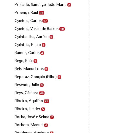
Presado, Santiago João Maria
2
Proença, Raúl
95
Queiroz, Carlos
17
Queiroz, Vasco de Barros
10
Quintanilha, Aurélio
9
Quintela, Paulo
1
Ramos, Carlos
4
Rego, Raúl
1
Reis, Manuel dos
3
Reparaz, Gonçalo (Filho)
3
Resende, Júlio
3
Reys, Câmara
44
Ribeiro, Aquilino
22
Ribeiro, Helder
5
Rocha, José e Selma
7
Rocheta, Manuel
4
Rodrigues, Armindo