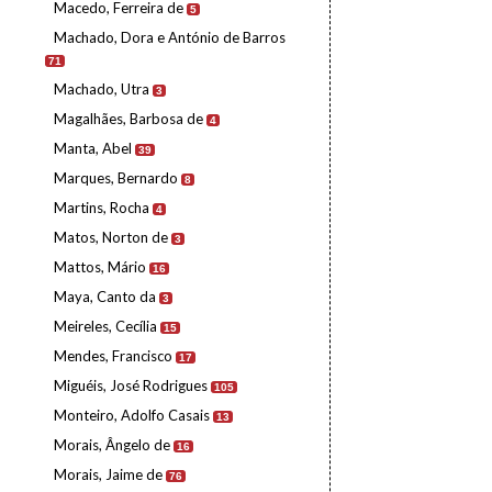
Macedo, Ferreira de
5
Machado, Dora e António de Barros
71
Machado, Utra
3
Magalhães, Barbosa de
4
Manta, Abel
39
Marques, Bernardo
8
Martins, Rocha
4
Matos, Norton de
3
Mattos, Mário
16
Maya, Canto da
3
Meireles, Cecília
15
Mendes, Francisco
17
Miguéis, José Rodrigues
105
Monteiro, Adolfo Casais
13
Morais, Ângelo de
16
Morais, Jaime de
76