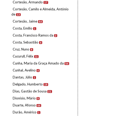
Cortesão, Armando
17
Cortesão, Camilo e Almeida, António
de
13
Cortesão, Jaime
64
Costa, Emílio
1
Costa, Francisco Ramos da
2
Costa, Sebastião
4
Cruz, Nuno
8
Cucurull, Fèlix
11
Cunha, Maria da Graça Amado da
54
Cunhal, Avelino
4
Dantas, Júlio
1
Delgado, Humberto
19
Dias, Gastão de Sousa
21
Dionísio, Mário
9
Duarte, Afonso
44
Durão, Américo
1