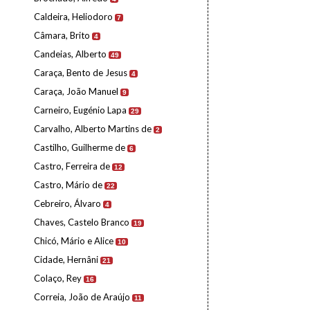
Caldeira, Heliodoro
7
Câmara, Brito
4
Candeias, Alberto
49
Caraça, Bento de Jesus
4
Caraça, João Manuel
9
Carneiro, Eugénio Lapa
29
Carvalho, Alberto Martins de
2
Castilho, Guilherme de
6
Castro, Ferreira de
12
Castro, Mário de
22
Cebreiro, Álvaro
4
Chaves, Castelo Branco
19
Chicó, Mário e Alice
10
Cidade, Hernâni
21
Colaço, Rey
16
Correia, João de Araújo
11