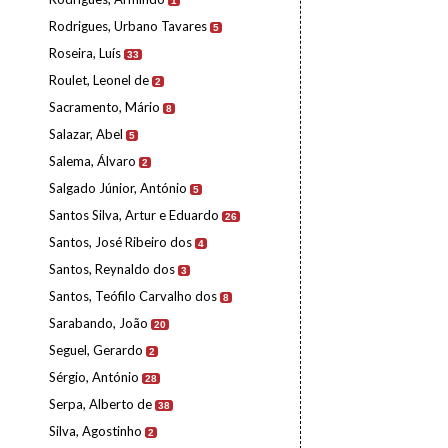
1
Rodrigues, Urbano Tavares
5
Roseira, Luís
33
Roulet, Leonel de
2
Sacramento, Mário
8
Salazar, Abel
5
Salema, Álvaro
2
Salgado Júnior, António
5
Santos Silva, Artur e Eduardo
26
Santos, José Ribeiro dos
4
Santos, Reynaldo dos
3
Santos, Teófilo Carvalho dos
8
Sarabando, João
20
Seguel, Gerardo
2
Sérgio, António
28
Serpa, Alberto de
38
Silva, Agostinho
2