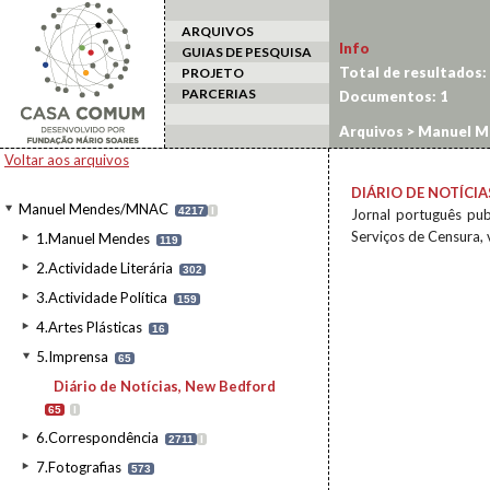
ARQUIVOS
Info
GUIAS DE PESQUISA
Total de resultados:
PROJETO
PARCERIAS
Documentos:
1
Arquivos
>
Manuel M
Voltar aos arquivos
DIÁRIO DE NOTÍCI
Manuel Mendes/MNAC
4217
I
Jornal português pu
Serviços de Censura, 
1.Manuel Mendes
119
2.Actividade Literária
302
3.Actividade Política
159
4.Artes Plásticas
16
5.Imprensa
65
Diário de Notícias, New Bedford
65
I
6.Correspondência
2711
I
7.Fotografias
573