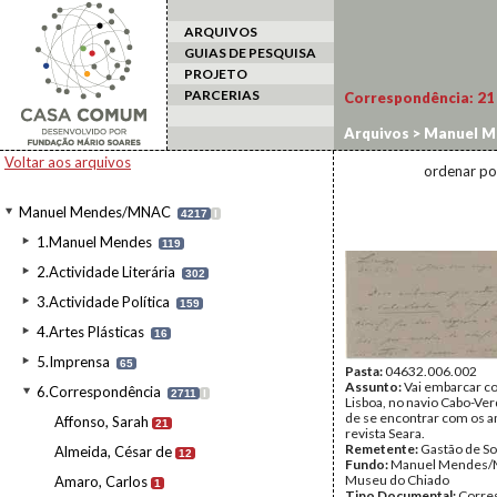
ARQUIVOS
GUIAS DE PESQUISA
PROJETO
PARCERIAS
Correspondência:
21
Arquivos
>
Manuel M
Voltar aos arquivos
ordenar po
Manuel Mendes/MNAC
4217
I
1.Manuel Mendes
119
2.Actividade Literária
302
3.Actividade Política
159
4.Artes Plásticas
16
5.Imprensa
65
Pasta:
04632.006.002
Assunto:
Vai embarcar c
6.Correspondência
2711
I
Lisboa, no navio Cabo-Ver
de se encontrar com os a
Affonso, Sarah
21
revista Seara.
Remetente:
Gastão de So
Almeida, César de
12
Fundo:
Manuel Mendes/
Museu do Chiado
Amaro, Carlos
1
Tipo Documental:
Corre