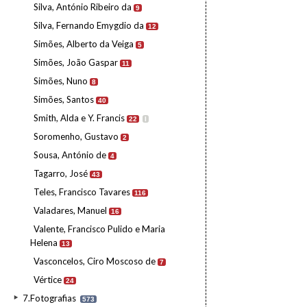
Silva, António Ribeiro da
9
Silva, Fernando Emygdio da
12
Simões, Alberto da Veiga
5
Simões, João Gaspar
11
Simões, Nuno
8
Simões, Santos
40
Smith, Alda e Y. Francis
22
I
Soromenho, Gustavo
2
Sousa, António de
4
Tagarro, José
43
Teles, Francisco Tavares
116
Valadares, Manuel
16
Valente, Francisco Pulido e Maria
Helena
13
Vasconcelos, Ciro Moscoso de
7
Vértice
24
7.Fotografias
573