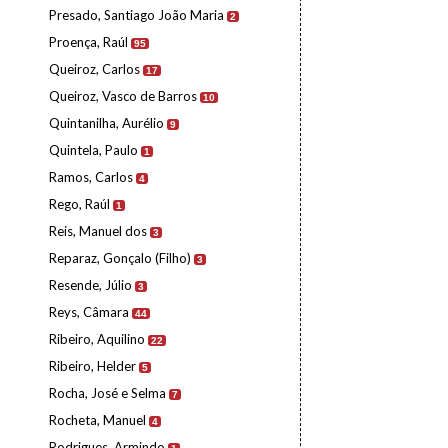
Presado, Santiago João Maria
2
Proença, Raúl
95
Queiroz, Carlos
17
Queiroz, Vasco de Barros
10
Quintanilha, Aurélio
9
Quintela, Paulo
1
Ramos, Carlos
4
Rego, Raúl
1
Reis, Manuel dos
3
Reparaz, Gonçalo (Filho)
3
Resende, Júlio
3
Reys, Câmara
44
Ribeiro, Aquilino
22
Ribeiro, Helder
5
Rocha, José e Selma
7
Rocheta, Manuel
4
Rodrigues, Armindo