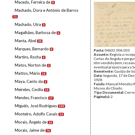
Macedo, Ferreira de
5
Machado, Dora e António de Barros
71
Machado, Utra
3
Magalhães, Barbosa de
4
Manta, Abel
39
Marques, Bernardo
8
Pasta:
04632.006.020
Assunto:
Regista a recep
Martins, Rocha
4
Cartas de Angola e pergun
têm vendido bem,recea
Matos, Norton de
3
eventual prejuízo para a S
Remetente:
Gastão de So
Mattos, Mário
16
Data:
Segunda, 17 de De
1928
Maya, Canto da
3
Fundo:
Manuel Mendes/
Museu do Chiado
Meireles, Cecília
15
Tipo Documental:
Corre
Página(s):
2
Mendes, Francisco
17
Miguéis, José Rodrigues
105
Monteiro, Adolfo Casais
13
Morais, Ângelo de
16
Morais, Jaime de
76