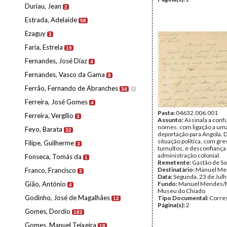
Duriau, Jean
2
Estrada, Adelaide
58
Ezaguy
3
Faria, Estrela
19
Fernandes, José Díaz
4
Fernandes, Vasco da Gama
8
Ferrão, Fernando de Abranches
34
I
Ferreira, José Gomes
4
Pasta:
04632.006.001
Ferreira, Vergílio
3
Assunto:
Assinala a conf
nomes, com ligação a um
Feyo, Barata
32
deportação para Angola. 
situação politica, com gre
Filipe, Guilherme
3
tumultos, e desconfiança 
administração colonial.
Fonseca, Tomás da
1
Remetente:
Gastão de So
Destinatário:
Manuel Me
Franco, Francisco
3
Data:
Segunda, 23 de Jul
Gião, António
Fundo:
Manuel Mendes/
4
Museu do Chiado
Godinho, José de Magalhães
Tipo Documental:
Corre
12
Página(s):
2
Gomes, Dordio
182
Gomes, Manuel Teixeira
18