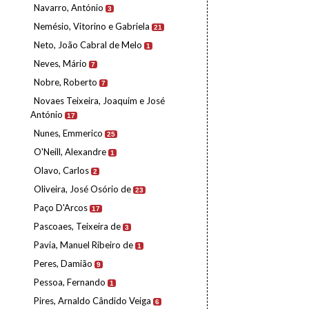
Navarro, António
3
Nemésio, Vitorino e Gabriela
21
Neto, João Cabral de Melo
1
Neves, Mário
7
Nobre, Roberto
7
Novaes Teixeira, Joaquim e José
António
17
Nunes, Emmerico
25
O'Neill, Alexandre
1
Olavo, Carlos
2
Oliveira, José Osório de
23
Paço D'Arcos
17
Pascoaes, Teixeira de
3
Pavia, Manuel Ribeiro de
1
Peres, Damião
9
Pessoa, Fernando
1
Pires, Arnaldo Cândido Veiga
6