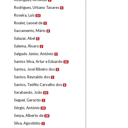
1
Rodrigues, Urbano Tavares
5
Roseira, Luís
33
Roulet, Leonel de
2
Sacramento, Mário
8
Salazar, Abel
5
Salema, Álvaro
2
Salgado Júnior, António
5
Santos Silva, Artur e Eduardo
26
Santos, José Ribeiro dos
4
Santos, Reynaldo dos
3
Santos, Teófilo Carvalho dos
8
Sarabando, João
20
Seguel, Gerardo
2
Sérgio, António
28
Serpa, Alberto de
38
Silva, Agostinho
2