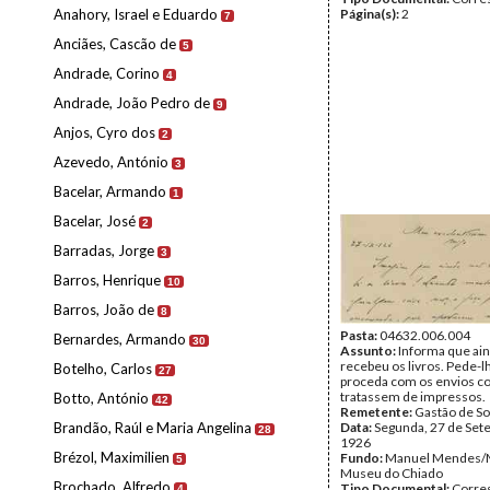
Anahory, Israel e Eduardo
Página(s):
2
7
Anciães, Cascão de
5
Andrade, Corino
4
Andrade, João Pedro de
9
Anjos, Cyro dos
2
Azevedo, António
3
Bacelar, Armando
1
Bacelar, José
2
Barradas, Jorge
3
Barros, Henrique
10
Barros, João de
8
Pasta:
04632.006.004
Bernardes, Armando
30
Assunto:
Informa que ai
recebeu os livros. Pede-l
Botelho, Carlos
27
proceda com os envios c
tratassem de impressos.
Botto, António
42
Remetente:
Gastão de So
Brandão, Raúl e Maria Angelina
Data:
Segunda, 27 de Set
28
1926
Brézol, Maximilien
Fundo:
Manuel Mendes/
5
Museu do Chiado
Brochado, Alfredo
Tipo Documental:
Corre
4