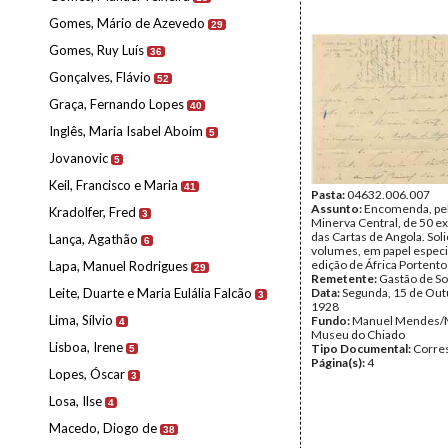
Gomes, Mário de Azevedo
29
Gomes, Ruy Luís
36
Gonçalves, Flávio
52
Graça, Fernando Lopes
40
Inglês, Maria Isabel Aboim
5
Jovanovic
5
Keil, Francisco e Maria
41
Pasta:
04632.006.007
Assunto:
Encomenda, pela
Kradolfer, Fred
3
Minerva Central, de 50 e
das Cartas de Angola. Soli
Lança, Agathão
6
volumes, em papel especia
edição de África Portento
Lapa, Manuel Rodrigues
29
Remetente:
Gastão de So
Leite, Duarte e Maria Eulália Falcão
Data:
Segunda, 15 de Out
3
1928
Lima, Sílvio
Fundo:
Manuel Mendes/
4
Museu do Chiado
Lisboa, Irene
Tipo Documental:
Corre
5
Página(s):
4
Lopes, Óscar
3
Losa, Ilse
4
Macedo, Diogo de
38