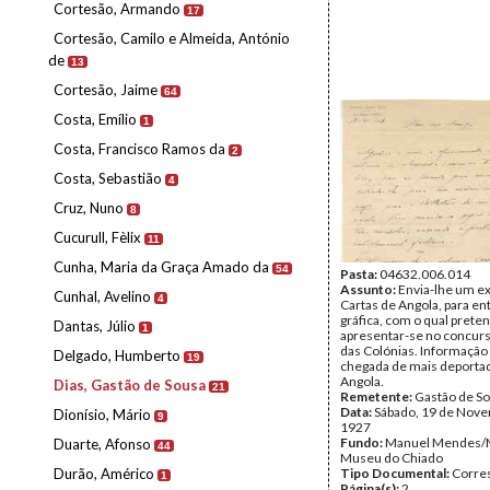
Cortesão, Armando
17
Cortesão, Camilo e Almeida, António
de
13
Cortesão, Jaime
64
Costa, Emílio
1
Costa, Francisco Ramos da
2
Costa, Sebastião
4
Cruz, Nuno
8
Cucurull, Fèlix
11
Cunha, Maria da Graça Amado da
54
Pasta:
04632.006.014
Assunto:
Envia-lhe um e
Cunhal, Avelino
4
Cartas de Angola, para en
gráfica, com o qual prete
Dantas, Júlio
1
apresentar-se no concurs
das Colónias. Informação
Delgado, Humberto
19
chegada de mais deportad
Angola.
Dias, Gastão de Sousa
21
Remetente:
Gastão de So
Data:
Sábado, 19 de Nov
Dionísio, Mário
9
1927
Fundo:
Manuel Mendes/
Duarte, Afonso
44
Museu do Chiado
Durão, Américo
Tipo Documental:
Corre
1
Página(s):
2