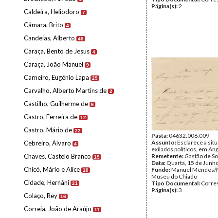
Página(s):
2
Caldeira, Heliodoro
7
Câmara, Brito
4
Candeias, Alberto
49
Caraça, Bento de Jesus
4
Caraça, João Manuel
9
Carneiro, Eugénio Lapa
29
Carvalho, Alberto Martins de
2
Castilho, Guilherme de
6
Castro, Ferreira de
12
Castro, Mário de
22
Pasta:
04632.006.009
Assunto:
Esclarece a sit
Cebreiro, Álvaro
4
exilados políticos, em Ang
Chaves, Castelo Branco
Remetente:
Gastão de So
19
Data:
Quarta, 15 de Junh
Chicó, Mário e Alice
Fundo:
Manuel Mendes/
10
Museu do Chiado
Cidade, Hernâni
Tipo Documental:
Corre
21
Página(s):
3
Colaço, Rey
16
Correia, João de Araújo
11