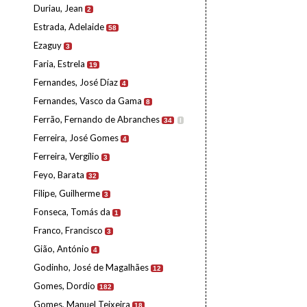
Duriau, Jean
2
Estrada, Adelaide
58
Ezaguy
3
Faria, Estrela
19
Fernandes, José Díaz
4
Fernandes, Vasco da Gama
8
Ferrão, Fernando de Abranches
34
I
Ferreira, José Gomes
4
Ferreira, Vergílio
3
Feyo, Barata
32
Filipe, Guilherme
3
Fonseca, Tomás da
1
Franco, Francisco
3
Gião, António
4
Godinho, José de Magalhães
12
Gomes, Dordio
182
Gomes, Manuel Teixeira
18