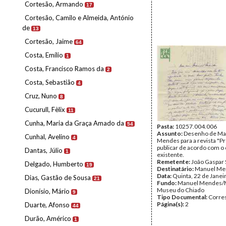
Cortesão, Armando
17
Cortesão, Camilo e Almeida, António
de
13
Cortesão, Jaime
64
Costa, Emílio
1
Costa, Francisco Ramos da
2
Costa, Sebastião
4
Cruz, Nuno
8
Cucurull, Fèlix
11
Cunha, Maria da Graça Amado da
54
Pasta:
10257.004.006
Assunto:
Desenho de Ma
Cunhal, Avelino
4
Mendes para a revista "Pr
publicar de acordo com o
Dantas, Júlio
1
existente.
Remetente:
João Gaspar
Delgado, Humberto
19
Destinatário:
Manuel Me
Data:
Quinta, 22 de Janei
Dias, Gastão de Sousa
21
Fundo:
Manuel Mendes/
Museu do Chiado
Dionísio, Mário
9
Tipo Documental:
Corre
Página(s):
2
Duarte, Afonso
44
Durão, Américo
1