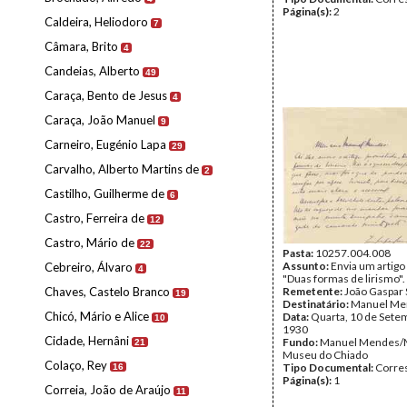
Página(s):
2
Caldeira, Heliodoro
7
Câmara, Brito
4
Candeias, Alberto
49
Caraça, Bento de Jesus
4
Caraça, João Manuel
9
Carneiro, Eugénio Lapa
29
Carvalho, Alberto Martins de
2
Castilho, Guilherme de
6
Castro, Ferreira de
12
Castro, Mário de
22
Pasta:
10257.004.008
Assunto:
Envia um artigo 
Cebreiro, Álvaro
4
"Duas formas de lirismo".
Chaves, Castelo Branco
Remetente:
João Gaspar
19
Destinatário:
Manuel Me
Chicó, Mário e Alice
Data:
Quarta, 10 de Sete
10
1930
Cidade, Hernâni
Fundo:
Manuel Mendes/
21
Museu do Chiado
Colaço, Rey
Tipo Documental:
Corre
16
Página(s):
1
Correia, João de Araújo
11