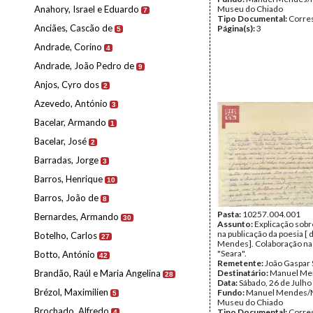
Anahory, Israel e Eduardo
Museu do Chiado
7
Tipo Documental:
Corre
Anciães, Cascão de
Página(s):
3
5
Andrade, Corino
4
Andrade, João Pedro de
9
Anjos, Cyro dos
2
Azevedo, António
3
Bacelar, Armando
1
Bacelar, José
2
Barradas, Jorge
3
Barros, Henrique
10
Barros, João de
8
Pasta:
10257.004.001
Bernardes, Armando
30
Assunto:
Explicação sob
na publicação da poesia [
Botelho, Carlos
27
Mendes]. Colaboração na 
"Seara".
Botto, António
42
Remetente:
João Gaspar
Brandão, Raúl e Maria Angelina
Destinatário:
Manuel Me
28
Data:
Sábado, 26 de Julho
Brézol, Maximilien
Fundo:
Manuel Mendes/
5
Museu do Chiado
Brochado, Alfredo
Tipo Documental:
Corre
4