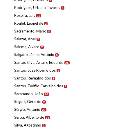
1
Rodrigues, Urbano Tavares
5
Roseira, Luís
33
Roulet, Leonel de
2
Sacramento, Mário
8
Salazar, Abel
5
Salema, Álvaro
2
Salgado Júnior, António
5
Santos Silva, Artur e Eduardo
26
Santos, José Ribeiro dos
4
Santos, Reynaldo dos
3
Santos, Teófilo Carvalho dos
8
Sarabando, João
20
Seguel, Gerardo
2
Sérgio, António
28
Serpa, Alberto de
38
Silva, Agostinho
2