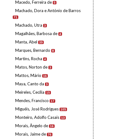
Macedo, Ferreira de
5
Machado, Dora e António de Barros
71
Machado, Utra
3
Magalhães, Barbosa de
4
Manta, Abel
39
Marques, Bernardo
8
Martins, Rocha
4
Matos, Norton de
3
Mattos, Mário
16
Maya, Canto da
3
Meireles, Cecília
15
Mendes, Francisco
17
Miguéis, José Rodrigues
105
Monteiro, Adolfo Casais
13
Morais, Ângelo de
16
Morais, Jaime de
76