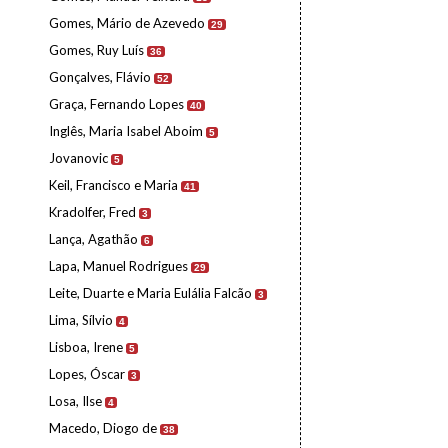
Gomes, Mário de Azevedo
29
Gomes, Ruy Luís
36
Gonçalves, Flávio
52
Graça, Fernando Lopes
40
Inglês, Maria Isabel Aboim
5
Jovanovic
5
Keil, Francisco e Maria
41
Kradolfer, Fred
3
Lança, Agathão
6
Lapa, Manuel Rodrigues
29
Leite, Duarte e Maria Eulália Falcão
3
Lima, Sílvio
4
Lisboa, Irene
5
Lopes, Óscar
3
Losa, Ilse
4
Macedo, Diogo de
38