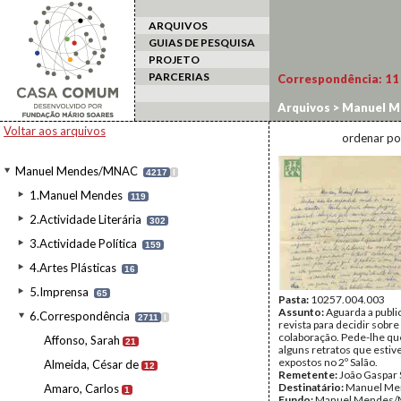
ARQUIVOS
GUIAS DE PESQUISA
PROJETO
PARCERIAS
Correspondência:
11
Arquivos
>
Manuel M
Voltar aos arquivos
ordenar po
Manuel Mendes/MNAC
4217
I
1.Manuel Mendes
119
2.Actividade Literária
302
3.Actividade Política
159
4.Artes Plásticas
16
5.Imprensa
65
Pasta:
10257.004.003
Assunto:
Aguarda a publi
6.Correspondência
2711
I
revista para decidir sobr
colaboração. Pede-lhe qu
Affonso, Sarah
21
alguns retratos que esti
expostos no 2º Salão.
Almeida, César de
12
Remetente:
João Gaspar
Destinatário:
Manuel Me
Amaro, Carlos
1
Fundo:
Manuel Mendes/