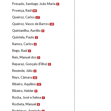
Presado, Santiago João Maria
2
Proença, Raúl
95
Queiroz, Carlos
17
Queiroz, Vasco de Barros
10
Quintanilha, Aurélio
9
Quintela, Paulo
1
Ramos, Carlos
4
Rego, Raúl
1
Reis, Manuel dos
3
Reparaz, Gonçalo (Filho)
3
Resende, Júlio
3
Reys, Câmara
44
Ribeiro, Aquilino
22
Ribeiro, Helder
5
Rocha, José e Selma
7
Rocheta, Manuel
4
Rodrigues, Armindo