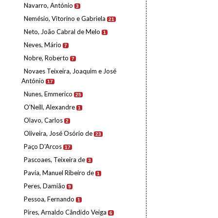
Navarro, António
3
Nemésio, Vitorino e Gabriela
21
Neto, João Cabral de Melo
1
Neves, Mário
7
Nobre, Roberto
7
Novaes Teixeira, Joaquim e José
António
17
Nunes, Emmerico
25
O'Neill, Alexandre
1
Olavo, Carlos
2
Oliveira, José Osório de
23
Paço D'Arcos
17
Pascoaes, Teixeira de
3
Pavia, Manuel Ribeiro de
1
Peres, Damião
9
Pessoa, Fernando
1
Pires, Arnaldo Cândido Veiga
6