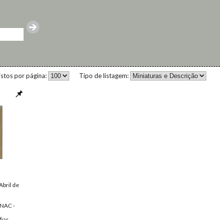
istos por página:
Tipo de listagem:
Abril de
NAC -
fias