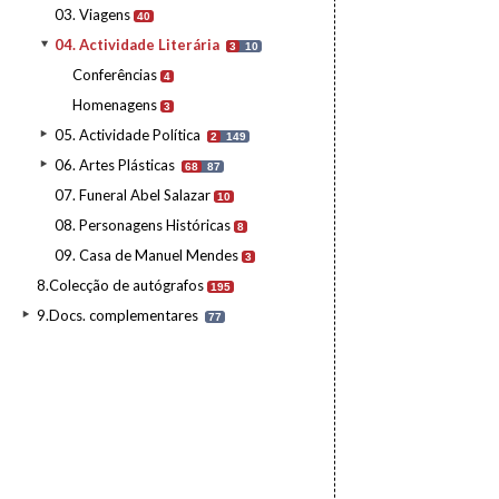
03. Viagens
40
04. Actividade Literária
3
10
Conferências
4
Homenagens
3
05. Actividade Política
2
149
06. Artes Plásticas
68
87
07. Funeral Abel Salazar
10
08. Personagens Históricas
8
09. Casa de Manuel Mendes
3
8.Colecção de autógrafos
195
9.Docs. complementares
77