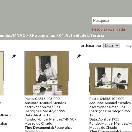
Pesquisa Avançada
endes/MNAC
>
7.Fotografias
>
04. Actividade Literária
ordenar por:
reg
Pasta:
04656.403.000
Pasta:
04656.404.000
s
Assunto:
Manuel Mendes
Assunto:
Manuel Mendes
escrevendo à máquina.
escrevendo à máquina.
Inscrições:
Varatojo 1955.
Inscrições:
Varatojo 1955. 
MNAC -
Data:
Abril de 1955
1955.
Fundo:
Manuel Mendes/MNAC -
Data:
Abril de 1955
afias
Museu do Chiado
Fundo:
Manuel Mendes/M
Tipo Documental:
Fotografias
Museu do Chiado
Página(s):
1
Tipo Documental:
Fotogra