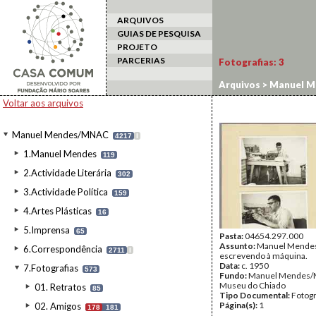
ARQUIVOS
GUIAS DE PESQUISA
PROJETO
PARCERIAS
Fotografias:
3
Arquivos
>
Manuel M
Voltar aos arquivos
Manuel Mendes/MNAC
4217
I
1.Manuel Mendes
119
2.Actividade Literária
302
3.Actividade Política
159
4.Artes Plásticas
16
5.Imprensa
65
Pasta:
04654.297.000
Assunto:
Manuel Mende
6.Correspondência
2711
I
escrevendo à máquina.
Data:
c. 1950
7.Fotografias
573
Fundo:
Manuel Mendes/
Museu do Chiado
01. Retratos
85
Tipo Documental:
Fotogr
Página(s):
1
02. Amigos
178
181