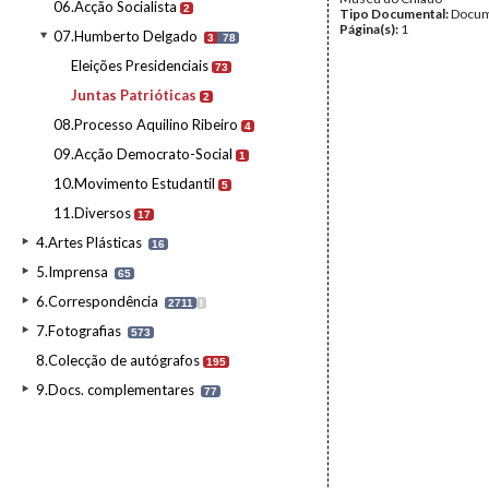
06.Acção Socialista
2
Tipo Documental:
Docum
Página(s):
1
07.Humberto Delgado
3
78
Eleições Presidenciais
73
Juntas Patrióticas
2
08.Processo Aquilino Ribeiro
4
09.Acção Democrato-Social
1
10.Movimento Estudantil
5
11.Diversos
17
4.Artes Plásticas
16
5.Imprensa
65
6.Correspondência
2711
I
7.Fotografias
573
8.Colecção de autógrafos
195
9.Docs. complementares
77