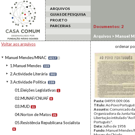
ARQUIVOS
GUIAS DE PESQUISA
PROJETO
PARCERIAS
Documentos:
2
Arquivos
>
Manuel M
Voltar aos arquivos
ordenar po
Manuel Mendes/MNAC
4217
I
1.Manuel Mendes
119
2.Actividade Literária
302
3.Actividade Política
159
01.Eleições Legislativas
1
02.MUNAF/CNUAF
8
Pasta:
04959.009.006
Título:
Ao Povo Portuguê
03.MUD
11
Assunto:
Comunicado da
Organizadora da Junta Na
04.Norton de Matos
26
Libertação intitulado "Ao
Português".
05.Resistência Republicana Socialista
Data:
Julho de 1958
6
Fundo:
Manuel Mendes/
Museu do Chiado