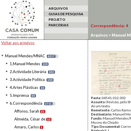
ARQUIVOS
GUIAS DE PESQUISA
PROJETO
PARCERIAS
Correspondência:
4
Arquivos
>
Manuel M
Voltar aos arquivos
Manuel Mendes/MNAC
4217
I
1.Manuel Mendes
119
2.Actividade Literária
302
3.Actividade Política
159
4.Artes Plásticas
16
5.Imprensa
65
Pasta:
04541.012.002
Assunto:
Revisão, pelo SN
6.Correspondência
2711
I
de um texto.
Remetente:
Carlos Ramo
Affonso, Sarah
21
Destinatário:
Manuel Me
Fundo:
Manuel Mendes/
Almeida, César de
12
Museu do Chiado
Tipo Documental:
Corre
Amaro, Carlos
1
Página(s):
1