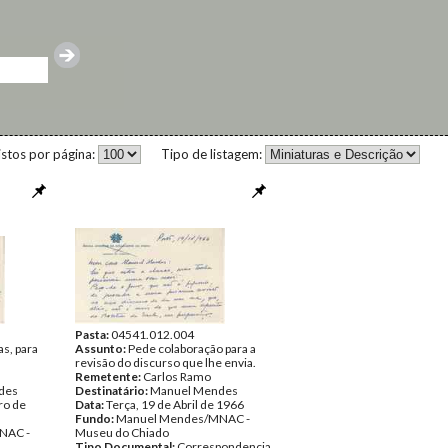
istos por página:
Tipo de listagem:
Pasta:
04541.012.004
as, para
Assunto:
Pede colaboração para a
revisão do discurso que lhe envia.
Remetente:
Carlos Ramo
des
Destinatário:
Manuel Mendes
ro de
Data:
Terça, 19 de Abril de 1966
Fundo:
Manuel Mendes/MNAC -
NAC -
Museu do Chiado
Tipo Documental:
Correspondencia