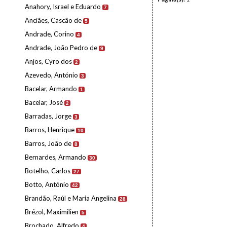
Anahory, Israel e Eduardo
7
Anciães, Cascão de
5
Andrade, Corino
4
Andrade, João Pedro de
9
Anjos, Cyro dos
2
Azevedo, António
3
Bacelar, Armando
1
Bacelar, José
2
Barradas, Jorge
3
Barros, Henrique
10
Barros, João de
8
Bernardes, Armando
30
Botelho, Carlos
27
Botto, António
42
Brandão, Raúl e Maria Angelina
28
Brézol, Maximilien
5
Brochado, Alfredo
4