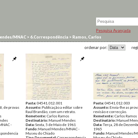
Pesquisa Avançada
endes/MNAC
>
6.Correspondência
>
Ramos, Carlos
ordenar por:
reg
Pasta:
04541.012.001
Pasta:
04541.012.003
I, de provas
Assunto:
Publicação a editar sobre
Assunto:
Envia-lhe as prov
Raul Brandão, com um retrato.
revisão e correcção.
s
Remetente:
Carlos Ramos
Remetente:
Carlos Ramos
ndes
Destinatário:
Manuel Mendes
Destinatário:
Manuel Men
MNAC -
Data:
Sexta, 5 de Maio de 1961
Data:
Terça, 28 de Dezemb
Fundo:
Manuel Mendes/MNAC -
1965
spondencia
Museu do Chiado
Fundo:
Manuel Mendes/M
Tipo Documental:
Correspondencia
Museu do Chiado