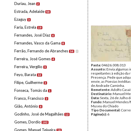
Duriau, Jean
2
Estrada, Adelaide
58
Ezaguy
3
Faria, Estrela
19
Fernandes, José Díaz
4
Fernandes, Vasco da Gama
8
Ferrão, Fernando de Abranches
34
I
Ferreira, José Gomes
4
Pasta:
04626.008.013
Ferreira, Vergílio
3
Assunto:
Envia algumas 
respeitantes à edição da r
Feyo, Barata
32
Presença. Pede que adqui
envie, as Poesias Inédita
Filipe, Guilherme
3
de Andrade Caminha.
Remetente:
Adolfo Casai
Fonseca, Tomás da
1
Destinatário:
Manuel Me
Data:
Sexta, 26 de Julho 
Franco, Francisco
3
Fundo:
Manuel Mendes/
Gião, António
Museu do Chiado
4
Tipo Documental:
Corre
Godinho, José de Magalhães
Página(s):
6
12
Gomes, Dordio
182
Gomes, Manuel Teixeira
18