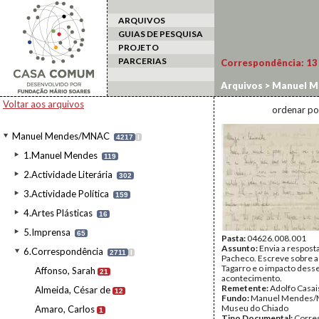
ARQUIVOS
GUIAS DE PESQUISA
PROJETO
PARCERIAS
Correspondência:
13
Arquivos
>
Manuel M
Voltar aos arquivos
ordenar po
Manuel Mendes/MNAC
4217
I
1.Manuel Mendes
119
2.Actividade Literária
302
3.Actividade Política
159
4.Artes Plásticas
16
5.Imprensa
65
Pasta:
04626.008.001
Assunto:
Envia a resposta
6.Correspondência
2711
I
Pacheco. Escreve sobre a
Tagarro e o impacto dess
Affonso, Sarah
21
acontecimento.
Remetente:
Adolfo Casai
Almeida, César de
12
Fundo:
Manuel Mendes/
Museu do Chiado
Amaro, Carlos
1
Tipo Documental:
Corre