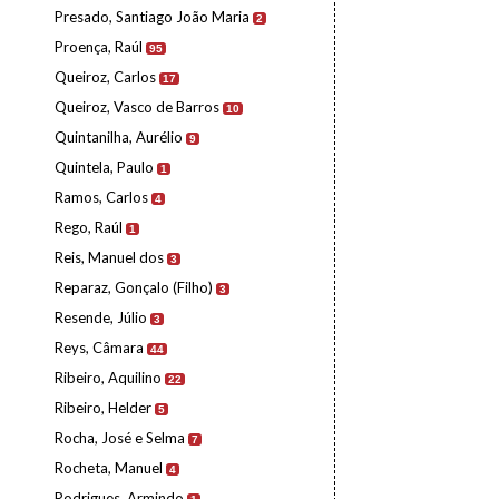
Presado, Santiago João Maria
2
Proença, Raúl
95
Queiroz, Carlos
17
Queiroz, Vasco de Barros
10
Quintanilha, Aurélio
9
Quintela, Paulo
1
Ramos, Carlos
4
Rego, Raúl
1
Reis, Manuel dos
3
Reparaz, Gonçalo (Filho)
3
Resende, Júlio
3
Reys, Câmara
44
Ribeiro, Aquilino
22
Ribeiro, Helder
5
Rocha, José e Selma
7
Rocheta, Manuel
4
Rodrigues, Armindo