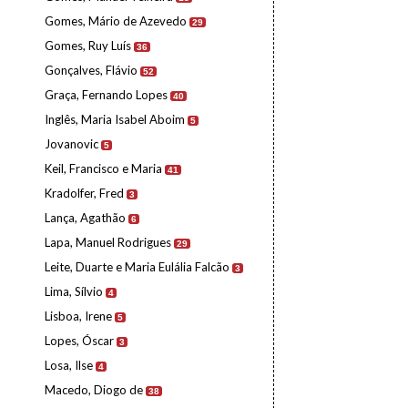
Gomes, Mário de Azevedo
29
Gomes, Ruy Luís
36
Gonçalves, Flávio
52
Graça, Fernando Lopes
40
Inglês, Maria Isabel Aboim
5
Jovanovic
5
Keil, Francisco e Maria
41
Kradolfer, Fred
3
Lança, Agathão
6
Lapa, Manuel Rodrigues
29
Leite, Duarte e Maria Eulália Falcão
3
Lima, Sílvio
4
Lisboa, Irene
5
Lopes, Óscar
3
Losa, Ilse
4
Macedo, Diogo de
38