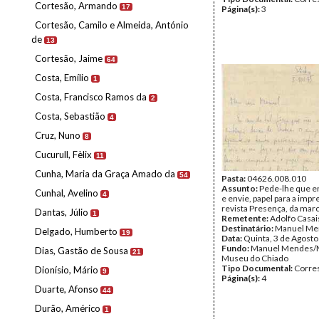
Cortesão, Armando
17
Página(s):
3
Cortesão, Camilo e Almeida, António
de
13
Cortesão, Jaime
64
Costa, Emílio
1
Costa, Francisco Ramos da
2
Costa, Sebastião
4
Cruz, Nuno
8
Cucurull, Fèlix
11
Cunha, Maria da Graça Amado da
54
Pasta:
04626.008.010
Assunto:
Pede-lhe que 
Cunhal, Avelino
4
e envie, papel para a impr
revista Presença, da mar
Dantas, Júlio
1
Remetente:
Adolfo Casai
Destinatário:
Manuel Me
Delgado, Humberto
19
Data:
Quinta, 3 de Agost
Fundo:
Manuel Mendes/
Dias, Gastão de Sousa
21
Museu do Chiado
Tipo Documental:
Corre
Dionísio, Mário
9
Página(s):
4
Duarte, Afonso
44
Durão, Américo
1