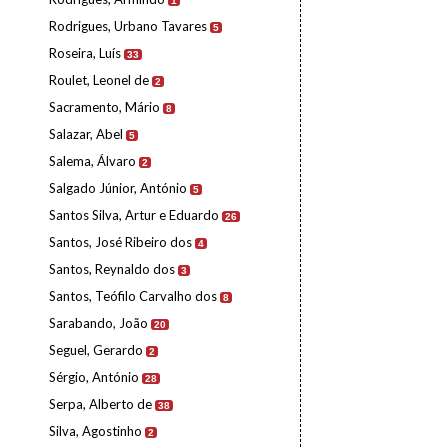
1
Rodrigues, Urbano Tavares
5
Roseira, Luís
33
Roulet, Leonel de
2
Sacramento, Mário
8
Salazar, Abel
5
Salema, Álvaro
2
Salgado Júnior, António
5
Santos Silva, Artur e Eduardo
26
Santos, José Ribeiro dos
4
Santos, Reynaldo dos
3
Santos, Teófilo Carvalho dos
8
Sarabando, João
20
Seguel, Gerardo
2
Sérgio, António
28
Serpa, Alberto de
38
Silva, Agostinho
2