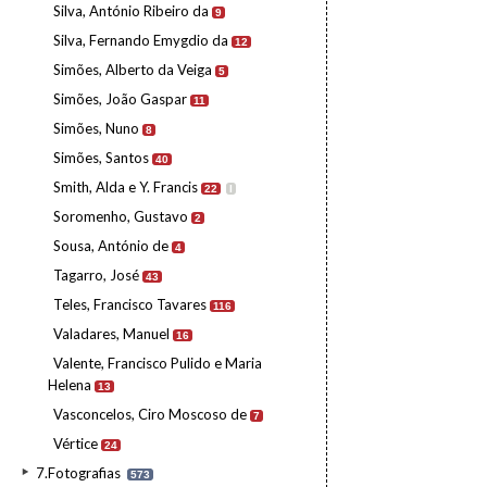
Silva, António Ribeiro da
9
Silva, Fernando Emygdio da
12
Simões, Alberto da Veiga
5
Simões, João Gaspar
11
Simões, Nuno
8
Simões, Santos
40
Smith, Alda e Y. Francis
22
I
Soromenho, Gustavo
2
Sousa, António de
4
Tagarro, José
43
Teles, Francisco Tavares
116
Valadares, Manuel
16
Valente, Francisco Pulido e Maria
Helena
13
Vasconcelos, Ciro Moscoso de
7
Vértice
24
7.Fotografias
573