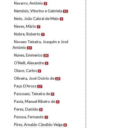
Navarro, António
3
Nemésio, Vitorino e Gabriela
21
Neto, João Cabral de Melo
1
Neves, Mário
7
Nobre, Roberto
7
Novaes Teixeira, Joaquim e José
António
17
Nunes, Emmerico
25
O'Neill, Alexandre
1
Olavo, Carlos
2
Oliveira, José Osório de
23
Paço D'Arcos
17
Pascoaes, Teixeira de
3
Pavia, Manuel Ribeiro de
1
Peres, Damião
9
Pessoa, Fernando
1
Pires, Arnaldo Cândido Veiga
6