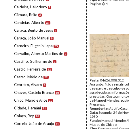
Página(s):
4
Caldeira, Heliodoro
7
Câmara, Brito
4
Candeias, Alberto
49
Caraça, Bento de Jesus
4
Caraça, João Manuel
9
Carneiro, Eugénio Lapa
29
Carvalho, Alberto Martins de
2
Castilho, Guilherme de
6
Castro, Ferreira de
12
Castro, Mário de
22
Pasta:
04626.008.012
Assunto:
Não se matricu
Cebreiro, Álvaro
4
desejava e desculpa-se po
Chaves, Castelo Branco
agradecido as informaçõ
19
prestadas. Gostou muito
Chicó, Mário e Alice
de Manuel Mendes, publi
10
Presença.
Cidade, Hernâni
Remetente:
Adolfo Casai
21
Data:
Segunda, 24 de No
Colaço, Rey
1930
16
Fundo:
Manuel Mendes/
Correia, João de Araújo
11
Museu do Chiado
Tipo Documental:
Corre