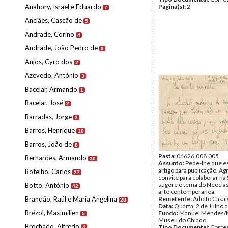
Anahory, Israel e Eduardo
Página(s):
2
7
Anciães, Cascão de
5
Andrade, Corino
4
Andrade, João Pedro de
9
Anjos, Cyro dos
2
Azevedo, António
3
Bacelar, Armando
1
Bacelar, José
2
Barradas, Jorge
3
Barros, Henrique
10
Barros, João de
8
Pasta:
04626.008.005
Bernardes, Armando
30
Assunto:
Pede-lhe que e
artigo para publicação. A
Botelho, Carlos
27
convite para colaborar na
sugere o tema do Neocla
Botto, António
42
arte contemporânea.
Brandão, Raúl e Maria Angelina
Remetente:
Adolfo Casai
28
Data:
Quarta, 2 de Julho 
Brézol, Maximilien
Fundo:
Manuel Mendes/
5
Museu do Chiado
Brochado, Alfredo
Tipo Documental:
Corre
4