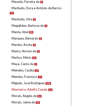
Macedo, Ferreira de
5
Machado, Dora e António de Barros
71
Machado, Utra
3
Magalhães, Barbosa de
4
Manta, Abel
39
Marques, Bernardo
8
Martins, Rocha
4
Matos, Norton de
3
Mattos, Mário
16
Maya, Canto da
3
Meireles, Cecília
15
Mendes, Francisco
17
Miguéis, José Rodrigues
105
Monteiro, Adolfo Casais
13
Morais, Ângelo de
16
Morais, Jaime de
76