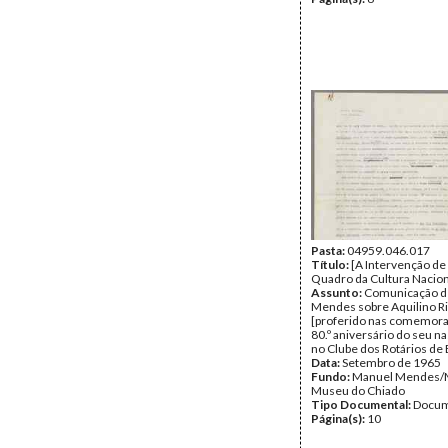
Pasta:
04959.046.017
Título:
[A Intervenção de
Quadro da Cultura Nacion
Assunto:
Comunicação d
Mendes sobre Aquilino Ri
[proferido nas comemor
80.º aniversário do seu n
no Clube dos Rotários de 
Data:
Setembro de 1965
Fundo:
Manuel Mendes
Museu do Chiado
Tipo Documental:
Docum
Página(s):
10