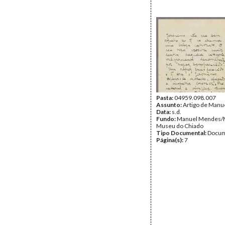
Pasta:
04959.098.007
Assunto:
Artigo de Manu
Data:
s.d.
Fundo:
Manuel Mendes
Museu do Chiado
Tipo Documental:
Docum
Página(s):
7