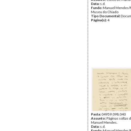
Data:
s.d.
Fundo:
Manuel Mendes
Museu do Chiado
Tipo Documental:
Docum
Página(s):
4
Pasta:
04959.098.040
Assunto:
Páginas soltas 
Manuel Mendes.
Data:
s.d.
Fundo:
Manuel Mendes