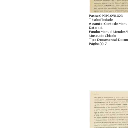
Pasta:
04959.098.023
Título:
Piedade
Assunto:
Conto de Manu
Data:
s.d.
Fundo:
Manuel Mendes
Museu do Chiado
Tipo Documental:
Docum
Página(s):
7