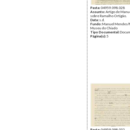
Pasta:
04959.098.028
Assunto:
Artigo de Man
sobre Ramalho Ortigão.
Data:
s.d.
Fundo:
Manuel Mendes
Museu do Chiado
Tipo Documental:
Docum
Página(s):
5
Pasta:
04959.098.032