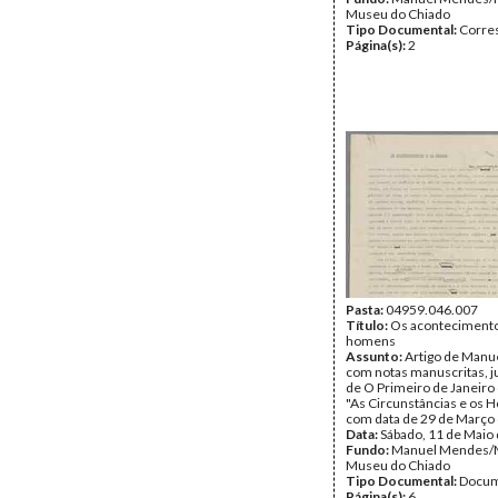
Museu do Chiado
Tipo Documental:
Corre
Página(s):
2
Pasta:
04959.046.007
Título:
Os acontecimento
homens
Assunto:
Artigo de Man
com notas manuscritas, j
de O Primeiro de Janeiro 
"As Circunstâncias e os 
com data de 29 de Março
Data:
Sábado, 11 de Maio
Fundo:
Manuel Mendes
Museu do Chiado
Tipo Documental:
Docum
Página(s):
6