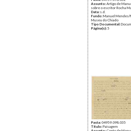
Assunto:
Artigo de Man
sobre o escritor Rocha Ma
Data:
s.d.
Fundo:
Manuel Mendes
Museu do Chiado
Tipo Documental:
Docum
Página(s):
5
Pasta:
04959.098.035
Título:
Paisagem
Assunto:
Conto de Manu