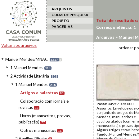
ARQUIVOS
GUIAS DE PESQUISA
Total de resultados:
PROJETO
PARCERIAS
Correspondência:
1
Arquivos
>
Manuel M
Voltar aos arquivos
ordenar po
Manuel Mendes/MNAC
4217
I
1.Manuel Mendes
119
2.Actividade Literária
302
1.Manuel Mendes
215
Artigos e palestras
60
Colaboração com jornais e
Pasta:
04959.098.000
revistas
Assunto:
Envelope que c
62
conjunto de artigos de M
Livros (manuscritos, provas,
Mendes, manuscritos e
dactilografados (com em
publicação)
77
manuscritas) e provas tip
Alguns artigos estão inco
Outros manuscritos
16
Fundo:
Manuel Mendes
2.Aquilino Ribeiro
Museu do Chiado