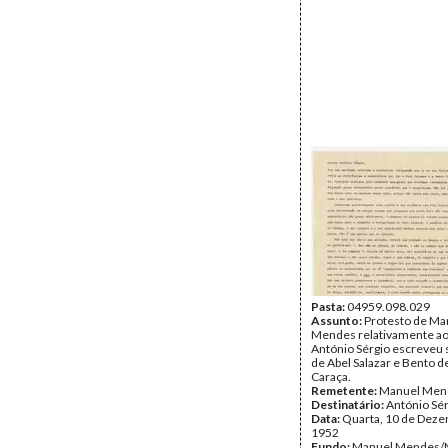
Pasta:
04959.098.029
Assunto:
Protesto de Ma
Mendes relativamente a
António Sérgio escreveu 
de Abel Salazar e Bento d
Caraça.
Remetente:
Manuel Men
Destinatário:
António Sé
Data:
Quarta, 10 de Dez
1952
Fundo:
Manuel Mendes