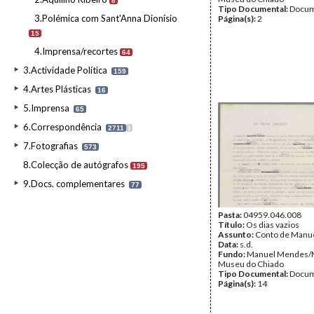
8
Tipo Documental:
Docum
3.Polémica com Sant'Anna Dionísio
Página(s):
2
15
4.Imprensa/recortes
64
3.Actividade Política
159
4.Artes Plásticas
16
5.Imprensa
65
6.Correspondência
2711
I
7.Fotografias
573
8.Colecção de autógrafos
195
9.Docs. complementares
77
Pasta:
04959.046.008
Título:
Os dias vazios
Assunto:
Conto de Manu
Data:
s.d.
Fundo:
Manuel Mendes
Museu do Chiado
Tipo Documental:
Docum
Página(s):
14