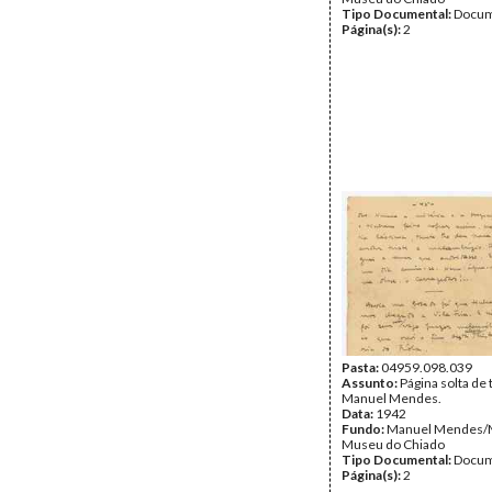
Tipo Documental:
Docum
Página(s):
2
Pasta:
04959.098.039
Assunto:
Página solta de 
Manuel Mendes.
Data:
1942
Fundo:
Manuel Mendes
Museu do Chiado
Tipo Documental:
Docum
Página(s):
2