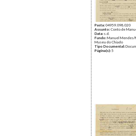
Pasta:
04959.098.020
Assunto:
Conto de Manu
Data:
s.d.
Fundo:
Manuel Mendes
Museu do Chiado
Tipo Documental:
Docum
Página(s):
5