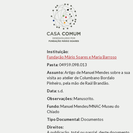
Instituição:
Fundação Mário Soares e Maria Barroso
Pasta:
04959.098.013
Assunto:
Artigo de Manuel Mendes sobre a sua
visita ao atelier de Columbano Bordalo
Pinheiro, pela mão de Raúl Brandão.
Data:
s.d.
Observações:
Manuscrito.
Fundo:
Manuel Mendes/MNAC-Museu do
Chiado
Tipo Documental:
Documentos
Direitos:
A publicação, total ou parcial, deste documento