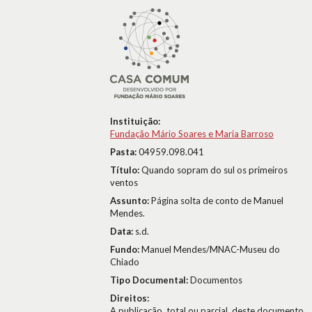
Instituição:
Fundação Mário Soares e Maria Barroso
Pasta:
04959.098.041
Título:
Quando sopram do sul os primeiros
ventos
Assunto:
Página solta de conto de Manuel
Mendes.
Data:
s.d.
Fundo:
Manuel Mendes/MNAC-Museu do
Chiado
Tipo Documental:
Documentos
Direitos:
A publicação, total ou parcial, deste documento