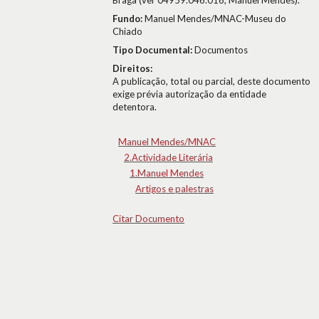
Braga (ver 04959.046.016, Manuel Mendes).
Fundo:
Manuel Mendes/MNAC-Museu do
Chiado
Tipo Documental:
Documentos
Direitos:
A publicação, total ou parcial, deste documento
exige prévia autorização da entidade
detentora.
Manuel Mendes/MNAC
2.Actividade Literária
1.Manuel Mendes
Artigos e palestras
Citar Documento