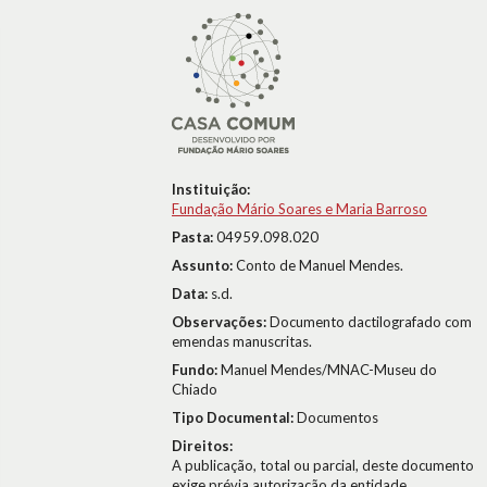
Instituição:
Fundação Mário Soares e Maria Barroso
Pasta:
04959.098.020
Assunto:
Conto de Manuel Mendes.
Data:
s.d.
Observações:
Documento dactilografado com
emendas manuscritas.
Fundo:
Manuel Mendes/MNAC-Museu do
Chiado
Tipo Documental:
Documentos
Direitos:
A publicação, total ou parcial, deste documento
exige prévia autorização da entidade