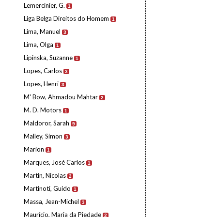
Lemercinier, G.
1
Liga Belga Direitos do Homem
1
Lima, Manuel
3
Lima, Olga
1
Lipinska, Suzanne
1
Lopes, Carlos
3
Lopes, Henri
3
M' Bow, Ahmadou Mahtar
2
M. D. Motors
1
Maldoror, Sarah
9
Malley, Simon
3
Marion
1
Marques, José Carlos
1
Martin, Nicolas
2
Martinoti, Guido
1
Massa, Jean-Michel
3
Maurício, Maria da Piedade
2