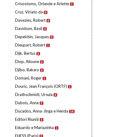
Crisostomo, Orlande e Arlette
1
Cruz, Viriato da
5
Davezies, Robert
4
Davidson, Basil
4
Depelchin, Jacques
5
Dieupart, Robert
1
Dijk, Bertus
2
Diop, Alioune
2
Djibo, Bakary
2
Domani, Roger
1
Douric, Jean François (ORTF)
1
Drathschmidt, Ursula
4
Dubois, Anne
2
Ducados, Anna-Jinga e Henda
16
Editori Riuniti
2
Eduardo e Mariazinha
1
EHESS (Paris)
2