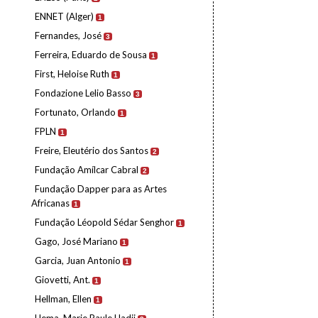
ENNET (Alger)
1
Fernandes, José
3
Ferreira, Eduardo de Sousa
1
First, Heloise Ruth
1
Fondazione Lelio Basso
3
Fortunato, Orlando
1
FPLN
1
Freire, Eleutério dos Santos
2
Fundação Amílcar Cabral
2
Fundação Dapper para as Artes
Africanas
1
Fundação Léopold Sédar Senghor
1
Gago, José Mariano
1
Garcia, Juan Antonio
1
Giovetti, Ant.
1
Hellman, Ellen
1