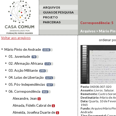
ARQUIVOS
GUIAS DE PESQUISA
PROJETO
PARCERIAS
Correspondência:
5
Arquivos
>
Mário Pin
Voltar aos arquivos
ordenar po
Mário Pinto de Andrade
4336
I
01. Juventude
79
I
02. Afirmação Africana
174
I
03. Acção Militante
255
I
04. Lutas de Libertação
1171
I
05. Pós-Independências
527
I
Pasta:
04308.007.020
Assunto:
Livros. Salazar.
06. Correspondência
662
I
Remetente:
Castro Sor
Destinatário:
Mário de A
Alexandre, Jean
1
Data:
Quarta, 10 de Fever
1965
Almada, Fidelis Cabral de
1
Fundo:
Arquivo Mário Pin
Andrade
Almeida, Josefina Duarte de
1
Tipo Documental:
Corre