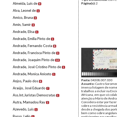
Almeida, Luís de
Página(s):
2
9
Alva, Leonel de
1
Amico, Bruna
3
Amin, Samir
3
Andrade, Elisa
1
Andrade, Emília Pinto de
1
Andrade, Fernando Costa
8
Andrade, Francisca Pinto de
3
Andrade, Joaquim Pinto de
10
Andrade, José Cristino Pinto de
1
Andrade, Monica Aniceto
1
Pasta:
04308.007.030
Anjos, Paulo dos
8
Assunto:
Castro Sorome
imensa listagem de nome
Araújo, José Eduardo
7
trabalhos a incluir na Enc
Africana, em que só colab
Ass.Int.Juristas Democratas
1
atenção a Mário de Andra
Autra, Mamadou Ray
Considera estar por fazer
2
sobre a resistência armad
Azevedo, Luís
desde a chegada dos por
1
bem como sobre angolan
Basso, Lelio
participantes nas revoltas
1