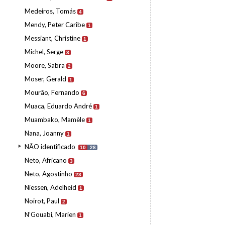
Medeiros, Tomás
4
Mendy, Peter Caribe
1
Messiant, Christine
1
Michel, Serge
3
Moore, Sabra
2
Moser, Gerald
1
Mourão, Fernando
6
Muaca, Eduardo André
1
Muambako, Mamèle
1
Nana, Joanny
1
NÃO identificado
10
28
Neto, Africano
3
Neto, Agostinho
23
Niessen, Adelheid
1
Noirot, Paul
2
N’Gouabi, Marien
1