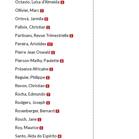
Octavio, Luísa d'Almeida
1
Ollivier, Marc
7
Ortová, Jarmila
2
Palloix, Christian
1
Partisans, Revue Trimestrielle
1
Pereira, Aristides
17
Pierre Jean Oswald
1
Pierson-Mathy, Paulette
2
Présence Africaine
1
Reguier, Philippe
1
Revon, Christian
1
Rocha, Edmundo
7
Rodgers, Joseph
1
Rosenberger, Bernard
1
Rouch, Jane
1
Roy, Maurice
1
Santo, Alda do Espírito
4