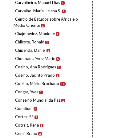
Carvalheiro, Manuel Dias
1
Carvalho, Maria Helena S.
1
Centro de Estudos sobre África e o
Médio Oriente
1
Chajmowiez, Monique
1
Chilcote, Ronald
1
Chipenda, Daniel
1
Choupaut, Yves-Marie
5
Coelho, Ana Rodrigues
1
Coelho, Jacinto Prado
1
Coelho, Mário Brochado
10
Congar, Yves
1
Conselho Mundial da Paz
1
Consilium
2
Cortez, Sá
1
Cotrait, René
3
Crimi, Bruno
4