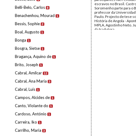
escravos no Brasil. Castr
Belli-Belo, Carlos
Soromenho parte para o Br
8
professor da Universidad
Benachenhou, Mourad
1
Paulo. Projecto de tese s
História de Angola - Apo
Bessis, Sophie
2
MPLA, Agostinho Neto. Ju
da tradutora.
Boal, Augusto
1
Remetente:
Castro Sor
Destinatário:
Mário de A
Bonga
1
Data:
Domingo, 21 de No
1965
Bosgra, Sietse
1
Fundo:
Arquivo Mário Pin
Andrade
Bragança, Aquino de
1
Tipo Documental:
Corre
Página(s):
6
Brito, Joseph
1
Cabral, Amílcar
12
Cabral, Ana Maria
3
Cabral, Luís
1
Campos, Alcides de
1
Canto, Violante do
1
Cardoso, António
1
Carreira, Iko
1
Carrilho, Maria
3