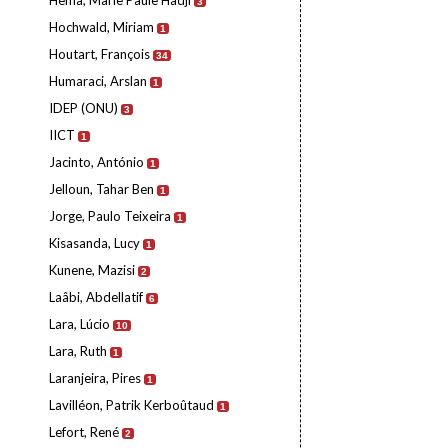
Hema, Marie Paule Hadji
3
Hochwald, Miriam
1
Houtart, François
34
Humaraci, Arslan
1
IDEP (ONU)
3
IICT
1
Jacinto, António
1
Jelloun, Tahar Ben
1
Jorge, Paulo Teixeira
1
Kisasanda, Lucy
1
Kunene, Mazisi
2
Laâbi, Abdellatif
6
Lara, Lúcio
10
Lara, Ruth
1
Laranjeira, Pires
1
Lavilléon, Patrik Kerboûtaud
1
Lefort, René
2