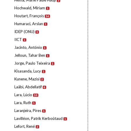
Hema, Marie Paule Hadji
3
Hochwald, Miriam
1
Houtart, François
34
Humaraci, Arslan
1
IDEP (ONU)
3
IICT
1
Jacinto, António
1
Jelloun, Tahar Ben
1
Jorge, Paulo Teixeira
1
Kisasanda, Lucy
1
Kunene, Mazisi
2
Laâbi, Abdellatif
6
Lara, Lúcio
10
Lara, Ruth
1
Laranjeira, Pires
1
Lavilléon, Patrik Kerboûtaud
1
Lefort, René
2