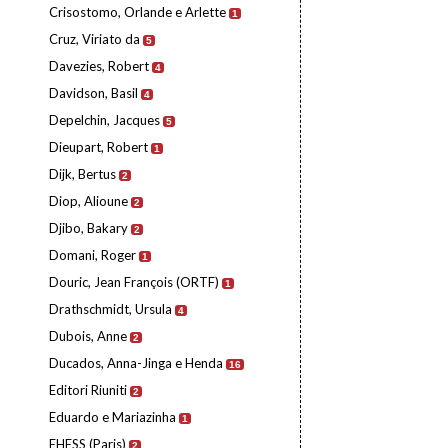
Crisostomo, Orlande e Arlette
1
Cruz, Viriato da
5
Davezies, Robert
4
Davidson, Basil
4
Depelchin, Jacques
5
Dieupart, Robert
1
Dijk, Bertus
2
Diop, Alioune
2
Djibo, Bakary
2
Domani, Roger
1
Douric, Jean François (ORTF)
1
Drathschmidt, Ursula
4
Dubois, Anne
2
Ducados, Anna-Jinga e Henda
16
Editori Riuniti
2
Eduardo e Mariazinha
1
EHESS (Paris)
2