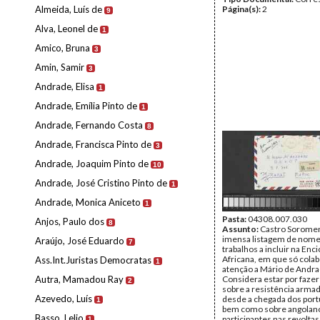
Almeida, Luís de
Página(s):
2
9
Alva, Leonel de
1
Amico, Bruna
3
Amin, Samir
3
Andrade, Elisa
1
Andrade, Emília Pinto de
1
Andrade, Fernando Costa
8
Andrade, Francisca Pinto de
3
Andrade, Joaquim Pinto de
10
Andrade, José Cristino Pinto de
1
Andrade, Monica Aniceto
1
Pasta:
04308.007.030
Anjos, Paulo dos
8
Assunto:
Castro Sorome
imensa listagem de nome
Araújo, José Eduardo
7
trabalhos a incluir na Enc
Africana, em que só colab
Ass.Int.Juristas Democratas
1
atenção a Mário de Andra
Autra, Mamadou Ray
Considera estar por fazer
2
sobre a resistência armad
Azevedo, Luís
desde a chegada dos por
1
bem como sobre angolan
Basso, Lelio
participantes nas revoltas
1