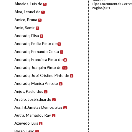
Almeida, Luís de
Tipo Documental:
Corre
9
Página(s):
1
Alva, Leonel de
1
Amico, Bruna
3
Amin, Samir
3
Andrade, Elisa
1
Andrade, Emília Pinto de
1
Andrade, Fernando Costa
8
Andrade, Francisca Pinto de
3
Andrade, Joaquim Pinto de
10
Andrade, José Cristino Pinto de
1
Andrade, Monica Aniceto
1
Anjos, Paulo dos
8
Araújo, José Eduardo
7
Ass.Int.Juristas Democratas
1
Autra, Mamadou Ray
2
Azevedo, Luís
1
Basso, Lelio
1