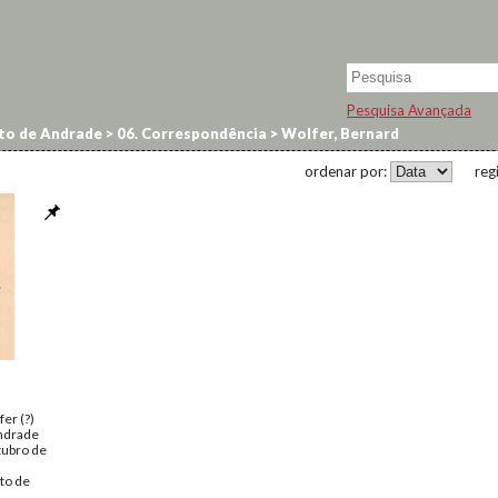
Pesquisa Avançada
to de Andrade
>
06. Correspondência
>
Wolfer, Bernard
ordenar por:
reg
er (?)
ndrade
tubro de
to de