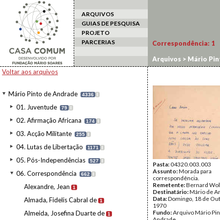
ARQUIVOS
GUIAS DE PESQUISA
PROJETO
PARCERIAS
Correspondência:
1
Arquivos
>
Mário Pin
Voltar aos arquivos
Mário Pinto de Andrade
4336
I
01. Juventude
79
I
02. Afirmação Africana
174
I
03. Acção Militante
255
I
04. Lutas de Libertação
1171
I
05. Pós-Independências
527
I
Pasta:
04320.003.003
Assunto:
Morada para
06. Correspondência
662
I
correspondência.
Remetente:
Bernard Wolf
Alexandre, Jean
1
Destinatário:
Mário de A
Data:
Domingo, 18 de Ou
Almada, Fidelis Cabral de
1
1970
Fundo:
Arquivo Mário Pin
Almeida, Josefina Duarte de
1
Andrade