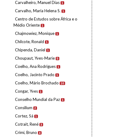
Carvalheiro, Manuel Dias
1
Carvalho, Maria Helena S.
1
Centro de Estudos sobre África e o
Médio Oriente
1
Chajmowiez, Monique
1
Chilcote, Ronald
1
Chipenda, Daniel
1
Choupaut, Yves-Marie
5
Coelho, Ana Rodrigues
1
Coelho, Jacinto Prado
1
Coelho, Mário Brochado
10
Congar, Yves
1
Conselho Mundial da Paz
1
Consilium
2
Cortez, Sá
1
Cotrait, René
3
Crimi, Bruno
4