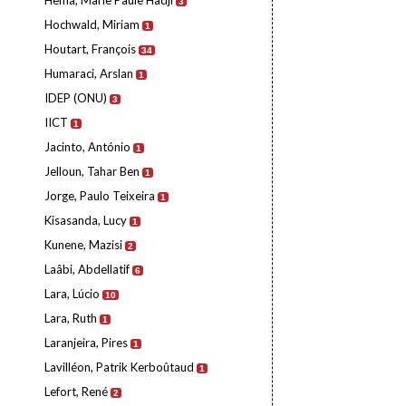
Hema, Marie Paule Hadji
3
Hochwald, Miriam
1
Houtart, François
34
Humaraci, Arslan
1
IDEP (ONU)
3
IICT
1
Jacinto, António
1
Jelloun, Tahar Ben
1
Jorge, Paulo Teixeira
1
Kisasanda, Lucy
1
Kunene, Mazisi
2
Laâbi, Abdellatif
6
Lara, Lúcio
10
Lara, Ruth
1
Laranjeira, Pires
1
Lavilléon, Patrik Kerboûtaud
1
Lefort, René
2