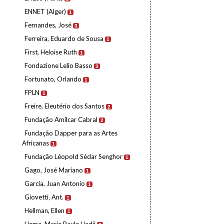
ENNET (Alger)
1
Fernandes, José
3
Ferreira, Eduardo de Sousa
1
First, Heloise Ruth
1
Fondazione Lelio Basso
3
Fortunato, Orlando
1
FPLN
1
Freire, Eleutério dos Santos
2
Fundação Amílcar Cabral
2
Fundação Dapper para as Artes
Africanas
1
Fundação Léopold Sédar Senghor
1
Gago, José Mariano
1
Garcia, Juan Antonio
1
Giovetti, Ant.
1
Hellman, Ellen
1