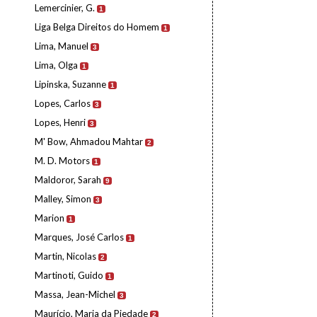
Lemercinier, G.
1
Liga Belga Direitos do Homem
1
Lima, Manuel
3
Lima, Olga
1
Lipinska, Suzanne
1
Lopes, Carlos
3
Lopes, Henri
3
M' Bow, Ahmadou Mahtar
2
M. D. Motors
1
Maldoror, Sarah
9
Malley, Simon
3
Marion
1
Marques, José Carlos
1
Martin, Nicolas
2
Martinoti, Guido
1
Massa, Jean-Michel
3
Maurício, Maria da Piedade
2