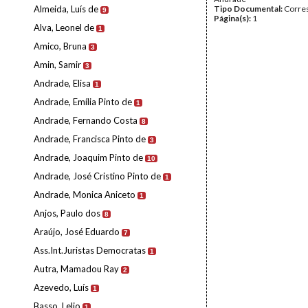
Almeida, Luís de
Tipo Documental:
Corre
9
Página(s):
1
Alva, Leonel de
1
Amico, Bruna
3
Amin, Samir
3
Andrade, Elisa
1
Andrade, Emília Pinto de
1
Andrade, Fernando Costa
8
Andrade, Francisca Pinto de
3
Andrade, Joaquim Pinto de
10
Andrade, José Cristino Pinto de
1
Andrade, Monica Aniceto
1
Anjos, Paulo dos
8
Araújo, José Eduardo
7
Ass.Int.Juristas Democratas
1
Autra, Mamadou Ray
2
Azevedo, Luís
1
Basso, Lelio
1