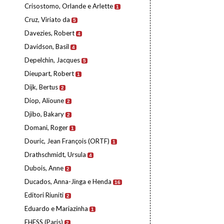
Crisostomo, Orlande e Arlette
1
Cruz, Viriato da
5
Davezies, Robert
4
Davidson, Basil
4
Depelchin, Jacques
5
Dieupart, Robert
1
Dijk, Bertus
2
Diop, Alioune
2
Djibo, Bakary
2
Domani, Roger
1
Douric, Jean François (ORTF)
1
Drathschmidt, Ursula
4
Dubois, Anne
2
Ducados, Anna-Jinga e Henda
16
Editori Riuniti
2
Eduardo e Mariazinha
1
EHESS (Paris)
2