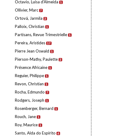
Octavio, Luísa d'Almeida
1
Ollivier, Marc
7
Ortová, Jarmila
2
Palloix, Christian
1
Partisans, Revue Trimestrielle
1
Pereira, Aristides
17
Pierre Jean Oswald
1
Pierson-Mathy, Paulette
2
Présence Africaine
1
Reguier, Philippe
1
Revon, Christian
1
Rocha, Edmundo
7
Rodgers, Joseph
1
Rosenberger, Bernard
1
Rouch, Jane
1
Roy, Maurice
1
Santo, Alda do Espírito
4