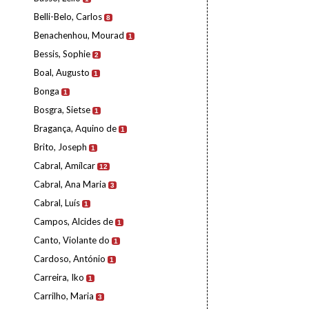
Belli-Belo, Carlos
8
Benachenhou, Mourad
1
Bessis, Sophie
2
Boal, Augusto
1
Bonga
1
Bosgra, Sietse
1
Bragança, Aquino de
1
Brito, Joseph
1
Cabral, Amílcar
12
Cabral, Ana Maria
3
Cabral, Luís
1
Campos, Alcides de
1
Canto, Violante do
1
Cardoso, António
1
Carreira, Iko
1
Carrilho, Maria
3