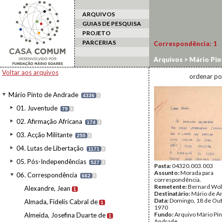
ARQUIVOS
GUIAS DE PESQUISA
PROJETO
PARCERIAS
Correspondência:
1
Arquivos
>
Mário Pin
Voltar aos arquivos
ordenar po
Mário Pinto de Andrade
4336
I
01. Juventude
79
I
02. Afirmação Africana
174
I
03. Acção Militante
255
I
04. Lutas de Libertação
1171
I
05. Pós-Independências
527
I
Pasta:
04320.003.003
Assunto:
Morada para
06. Correspondência
662
I
correspondência.
Remetente:
Bernard Wolf
Alexandre, Jean
1
Destinatário:
Mário de A
Data:
Domingo, 18 de Ou
Almada, Fidelis Cabral de
1
1970
Fundo:
Arquivo Mário Pin
Almeida, Josefina Duarte de
1
Andrade