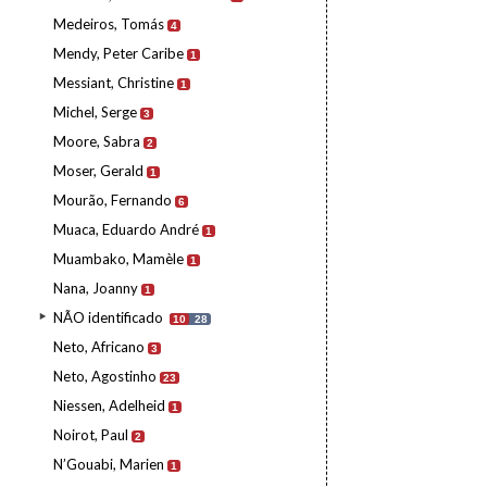
Medeiros, Tomás
4
Mendy, Peter Caribe
1
Messiant, Christine
1
Michel, Serge
3
Moore, Sabra
2
Moser, Gerald
1
Mourão, Fernando
6
Muaca, Eduardo André
1
Muambako, Mamèle
1
Nana, Joanny
1
NÃO identificado
10
28
Neto, Africano
3
Neto, Agostinho
23
Niessen, Adelheid
1
Noirot, Paul
2
N’Gouabi, Marien
1