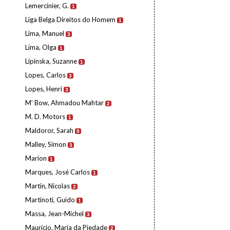
Lemercinier, G.
1
Liga Belga Direitos do Homem
1
Lima, Manuel
3
Lima, Olga
1
Lipinska, Suzanne
1
Lopes, Carlos
3
Lopes, Henri
3
M' Bow, Ahmadou Mahtar
2
M. D. Motors
1
Maldoror, Sarah
9
Malley, Simon
3
Marion
1
Marques, José Carlos
1
Martin, Nicolas
2
Martinoti, Guido
1
Massa, Jean-Michel
3
Maurício, Maria da Piedade
2