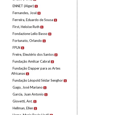
ENNET (Alger)
1
Fernandes, José
3
Ferreira, Eduardo de Sousa
1
First, Heloise Ruth
1
Fondazione Lelio Basso
3
Fortunato, Orlando
1
FPLN
1
Freire, Eleutério dos Santos
2
Fundação Amílcar Cabral
2
Fundação Dapper para as Artes
Africanas
1
Fundação Léopold Sédar Senghor
1
Gago, José Mariano
1
Garcia, Juan Antonio
1
Giovetti, Ant.
1
Hellman, Ellen
1