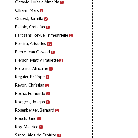
Octavio, Luísa d'Almeida
1
Ollivier, Marc
7
Ortová, Jarmila
2
Palloix, Christian
1
Partisans, Revue Trimestrielle
1
Pereira, Aristides
17
Pierre Jean Oswald
1
Pierson-Mathy, Paulette
2
Présence Africaine
1
Reguier, Philippe
1
Revon, Christian
1
Rocha, Edmundo
7
Rodgers, Joseph
1
Rosenberger, Bernard
1
Rouch, Jane
1
Roy, Maurice
1
Santo, Alda do Espírito
4