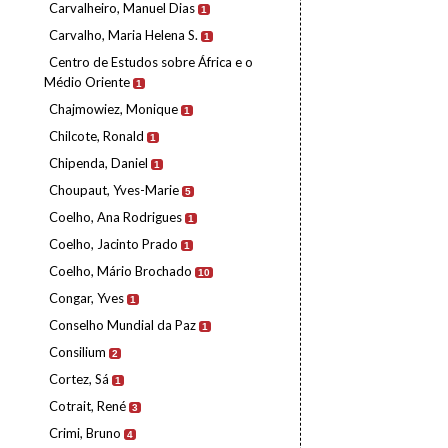
Carvalheiro, Manuel Dias
1
Carvalho, Maria Helena S.
1
Centro de Estudos sobre África e o
Médio Oriente
1
Chajmowiez, Monique
1
Chilcote, Ronald
1
Chipenda, Daniel
1
Choupaut, Yves-Marie
5
Coelho, Ana Rodrigues
1
Coelho, Jacinto Prado
1
Coelho, Mário Brochado
10
Congar, Yves
1
Conselho Mundial da Paz
1
Consilium
2
Cortez, Sá
1
Cotrait, René
3
Crimi, Bruno
4