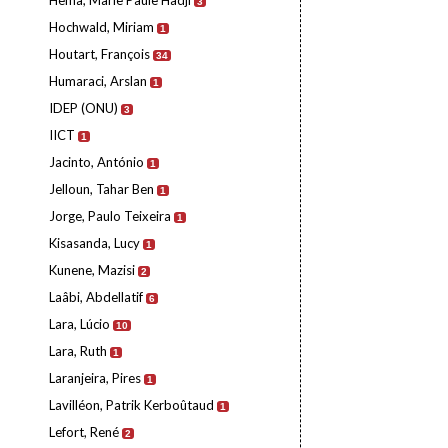
Hema, Marie Paule Hadji
3
Hochwald, Miriam
1
Houtart, François
34
Humaraci, Arslan
1
IDEP (ONU)
3
IICT
1
Jacinto, António
1
Jelloun, Tahar Ben
1
Jorge, Paulo Teixeira
1
Kisasanda, Lucy
1
Kunene, Mazisi
2
Laâbi, Abdellatif
6
Lara, Lúcio
10
Lara, Ruth
1
Laranjeira, Pires
1
Lavilléon, Patrik Kerboûtaud
1
Lefort, René
2