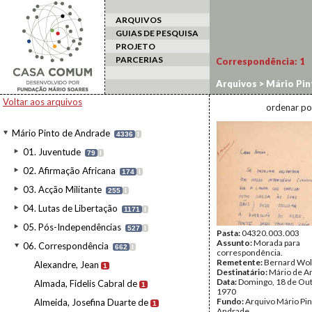
ARQUIVOS
GUIAS DE PESQUISA
PROJETO
PARCERIAS
Correspondência:
1
Arquivos
>
Mário Pin
Voltar aos arquivos
ordenar po
Mário Pinto de Andrade
4336
I
01. Juventude
79
I
02. Afirmação Africana
174
I
03. Acção Militante
255
I
04. Lutas de Libertação
1171
I
05. Pós-Independências
527
I
Pasta:
04320.003.003
Assunto:
Morada para
06. Correspondência
662
I
correspondência.
Remetente:
Bernard Wolf
Alexandre, Jean
1
Destinatário:
Mário de A
Data:
Domingo, 18 de Ou
Almada, Fidelis Cabral de
1
1970
Fundo:
Arquivo Mário Pin
Almeida, Josefina Duarte de
1
Andrade