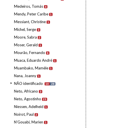
Medeiros, Tomás
4
Mendy, Peter Caribe
1
Messiant, Christine
1
Michel, Serge
3
Moore, Sabra
2
Moser, Gerald
1
Mourão, Fernando
6
Muaca, Eduardo André
1
Muambako, Mamèle
1
Nana, Joanny
1
NÃO identificado
10
28
Neto, Africano
3
Neto, Agostinho
23
Niessen, Adelheid
1
Noirot, Paul
2
N’Gouabi, Marien
1