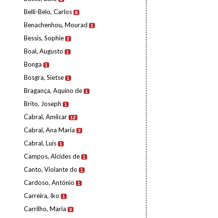
Belli-Belo, Carlos
8
Benachenhou, Mourad
1
Bessis, Sophie
2
Boal, Augusto
1
Bonga
1
Bosgra, Sietse
1
Bragança, Aquino de
1
Brito, Joseph
1
Cabral, Amílcar
12
Cabral, Ana Maria
3
Cabral, Luís
1
Campos, Alcides de
1
Canto, Violante do
1
Cardoso, António
1
Carreira, Iko
1
Carrilho, Maria
3