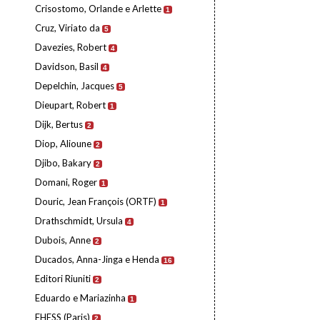
Crisostomo, Orlande e Arlette
1
Cruz, Viriato da
5
Davezies, Robert
4
Davidson, Basil
4
Depelchin, Jacques
5
Dieupart, Robert
1
Dijk, Bertus
2
Diop, Alioune
2
Djibo, Bakary
2
Domani, Roger
1
Douric, Jean François (ORTF)
1
Drathschmidt, Ursula
4
Dubois, Anne
2
Ducados, Anna-Jinga e Henda
16
Editori Riuniti
2
Eduardo e Mariazinha
1
EHESS (Paris)
2