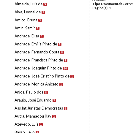
Almeida, Luís de
Tipo Documental:
Corre
9
Página(s):
1
Alva, Leonel de
1
Amico, Bruna
3
Amin, Samir
3
Andrade, Elisa
1
Andrade, Emília Pinto de
1
Andrade, Fernando Costa
8
Andrade, Francisca Pinto de
3
Andrade, Joaquim Pinto de
10
Andrade, José Cristino Pinto de
1
Andrade, Monica Aniceto
1
Anjos, Paulo dos
8
Araújo, José Eduardo
7
Ass.Int.Juristas Democratas
1
Autra, Mamadou Ray
2
Azevedo, Luís
1
Basso, Lelio
1