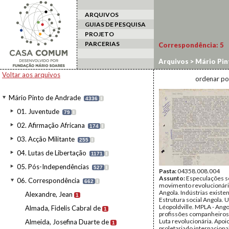
ARQUIVOS
GUIAS DE PESQUISA
PROJETO
PARCERIAS
Correspondência:
5
Arquivos
>
Mário Pin
Voltar aos arquivos
ordenar po
Mário Pinto de Andrade
4336
I
01. Juventude
79
I
02. Afirmação Africana
174
I
03. Acção Militante
255
I
04. Lutas de Libertação
1171
I
05. Pós-Independências
527
I
Pasta:
04358.008.004
Assunto:
Especulações s
06. Correspondência
662
I
movimento revolucionár
Angola. Indústrias existe
Alexandre, Jean
1
Estrutura social Angola. U
Léopoldville. MPLA - Ang
Almada, Fidelis Cabral de
1
profissões companheiros
Luta revolucionária. Apoi
Almeida, Josefina Duarte de
1
proletariado internaciona