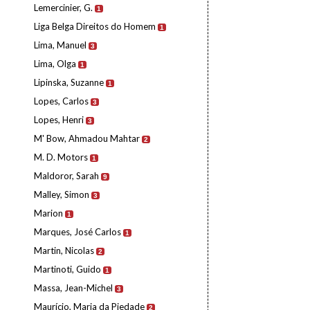
Lemercinier, G.
1
Liga Belga Direitos do Homem
1
Lima, Manuel
3
Lima, Olga
1
Lipinska, Suzanne
1
Lopes, Carlos
3
Lopes, Henri
3
M' Bow, Ahmadou Mahtar
2
M. D. Motors
1
Maldoror, Sarah
9
Malley, Simon
3
Marion
1
Marques, José Carlos
1
Martin, Nicolas
2
Martinoti, Guido
1
Massa, Jean-Michel
3
Maurício, Maria da Piedade
2