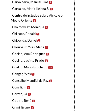
Carvalheiro, Manuel Dias
1
Carvalho, Maria Helena S.
1
Centro de Estudos sobre África e o
Médio Oriente
1
Chajmowiez, Monique
1
Chilcote, Ronald
1
Chipenda, Daniel
1
Choupaut, Yves-Marie
5
Coelho, Ana Rodrigues
1
Coelho, Jacinto Prado
1
Coelho, Mário Brochado
10
Congar, Yves
1
Conselho Mundial da Paz
1
Consilium
2
Cortez, Sá
1
Cotrait, René
3
Crimi, Bruno
4