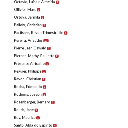
Octavio, Luísa d'Almeida
1
Ollivier, Marc
7
Ortová, Jarmila
2
Palloix, Christian
1
Partisans, Revue Trimestrielle
1
Pereira, Aristides
17
Pierre Jean Oswald
1
Pierson-Mathy, Paulette
2
Présence Africaine
1
Reguier, Philippe
1
Revon, Christian
1
Rocha, Edmundo
7
Rodgers, Joseph
1
Rosenberger, Bernard
1
Rouch, Jane
1
Roy, Maurice
1
Santo, Alda do Espírito
4