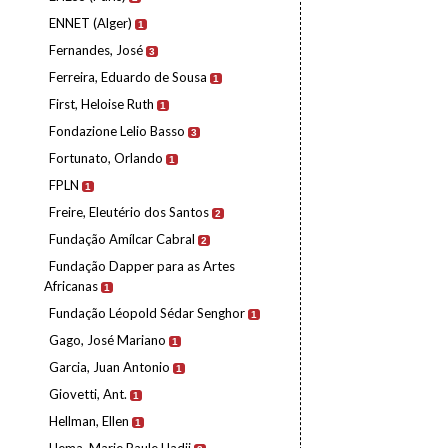
ENNET (Alger)
1
Fernandes, José
3
Ferreira, Eduardo de Sousa
1
First, Heloise Ruth
1
Fondazione Lelio Basso
3
Fortunato, Orlando
1
FPLN
1
Freire, Eleutério dos Santos
2
Fundação Amílcar Cabral
2
Fundação Dapper para as Artes
Africanas
1
Fundação Léopold Sédar Senghor
1
Gago, José Mariano
1
Garcia, Juan Antonio
1
Giovetti, Ant.
1
Hellman, Ellen
1