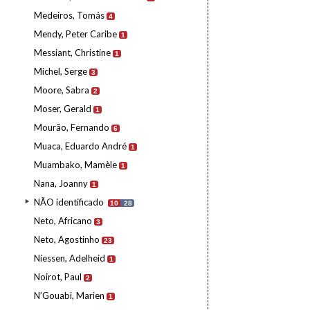
Medeiros, Tomás
4
Mendy, Peter Caribe
1
Messiant, Christine
1
Michel, Serge
3
Moore, Sabra
2
Moser, Gerald
1
Mourão, Fernando
6
Muaca, Eduardo André
1
Muambako, Mamèle
1
Nana, Joanny
1
NÃO identificado
10
28
Neto, Africano
3
Neto, Agostinho
23
Niessen, Adelheid
1
Noirot, Paul
2
N’Gouabi, Marien
1