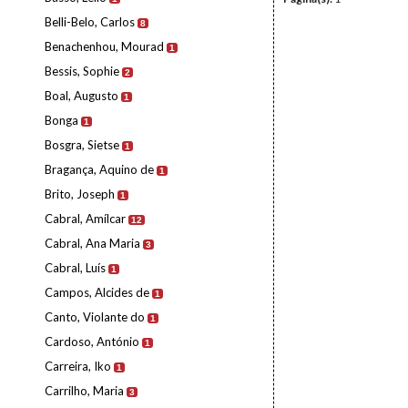
Belli-Belo, Carlos
8
Benachenhou, Mourad
1
Bessis, Sophie
2
Boal, Augusto
1
Bonga
1
Bosgra, Sietse
1
Bragança, Aquino de
1
Brito, Joseph
1
Cabral, Amílcar
12
Cabral, Ana Maria
3
Cabral, Luís
1
Campos, Alcides de
1
Canto, Violante do
1
Cardoso, António
1
Carreira, Iko
1
Carrilho, Maria
3