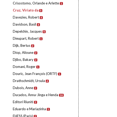
Crisostomo, Orlande e Arlette
1
Cruz, Viriato da
5
Davezies, Robert
4
Davidson, Basil
4
Depelchin, Jacques
5
Dieupart, Robert
1
Dijk, Bertus
2
Diop, Alioune
2
Djibo, Bakary
2
Domani, Roger
1
Douric, Jean François (ORTF)
1
Drathschmidt, Ursula
4
Dubois, Anne
2
Ducados, Anna-Jinga e Henda
16
Editori Riuniti
2
Eduardo e Mariazinha
1
EHESS (Paris)
2