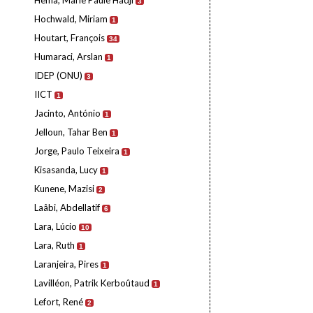
Hema, Marie Paule Hadji
3
Hochwald, Miriam
1
Houtart, François
34
Humaraci, Arslan
1
IDEP (ONU)
3
IICT
1
Jacinto, António
1
Jelloun, Tahar Ben
1
Jorge, Paulo Teixeira
1
Kisasanda, Lucy
1
Kunene, Mazisi
2
Laâbi, Abdellatif
6
Lara, Lúcio
10
Lara, Ruth
1
Laranjeira, Pires
1
Lavilléon, Patrik Kerboûtaud
1
Lefort, René
2