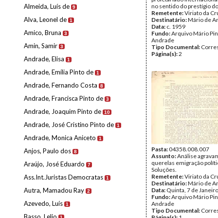
Almeida, Luís de
no sentido do prestígio d
9
Remetente:
Viriato da Cr
Alva, Leonel de
Destinatário:
Mário de A
1
Data:
c. 1959
Amico, Bruna
Fundo:
Arquivo Mário Pin
3
Andrade
Amin, Samir
Tipo Documental:
Corre
3
Página(s):
2
Andrade, Elisa
1
Andrade, Emília Pinto de
1
Andrade, Fernando Costa
8
Andrade, Francisca Pinto de
3
Andrade, Joaquim Pinto de
10
Andrade, José Cristino Pinto de
1
Andrade, Monica Aniceto
1
Pasta:
04358.008.007
Anjos, Paulo dos
8
Assunto:
Análise agrava
querelas emigração políti
Araújo, José Eduardo
7
Soluções.
Remetente:
Viriato da Cr
Ass.Int.Juristas Democratas
1
Destinatário:
Mário de A
Autra, Mamadou Ray
Data:
Quinta, 7 de Janeir
2
Fundo:
Arquivo Mário Pin
Azevedo, Luís
Andrade
1
Tipo Documental:
Corre
Basso, Lelio
Página(s):
1
1