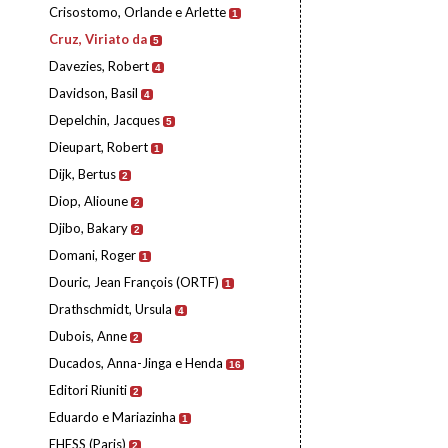
Crisostomo, Orlande e Arlette
1
Cruz, Viriato da
5
Davezies, Robert
4
Davidson, Basil
4
Depelchin, Jacques
5
Dieupart, Robert
1
Dijk, Bertus
2
Diop, Alioune
2
Djibo, Bakary
2
Domani, Roger
1
Douric, Jean François (ORTF)
1
Drathschmidt, Ursula
4
Dubois, Anne
2
Ducados, Anna-Jinga e Henda
16
Editori Riuniti
2
Eduardo e Mariazinha
1
EHESS (Paris)
2