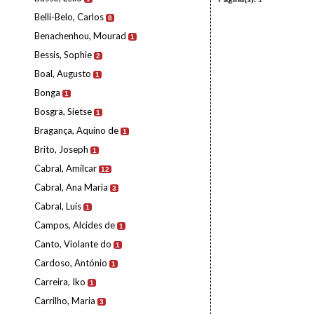
Belli-Belo, Carlos
8
Benachenhou, Mourad
1
Bessis, Sophie
2
Boal, Augusto
1
Bonga
1
Bosgra, Sietse
1
Bragança, Aquino de
1
Brito, Joseph
1
Cabral, Amílcar
12
Cabral, Ana Maria
3
Cabral, Luís
1
Campos, Alcides de
1
Canto, Violante do
1
Cardoso, António
1
Carreira, Iko
1
Carrilho, Maria
3