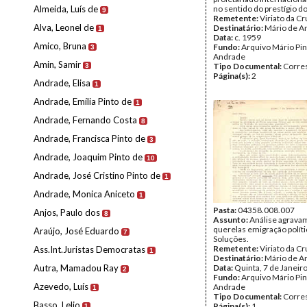
Almeida, Luís de
no sentido do prestígio d
9
Remetente:
Viriato da Cr
Alva, Leonel de
Destinatário:
Mário de A
1
Data:
c. 1959
Amico, Bruna
Fundo:
Arquivo Mário Pin
3
Andrade
Amin, Samir
Tipo Documental:
Corre
3
Página(s):
2
Andrade, Elisa
1
Andrade, Emília Pinto de
1
Andrade, Fernando Costa
8
Andrade, Francisca Pinto de
3
Andrade, Joaquim Pinto de
10
Andrade, José Cristino Pinto de
1
Andrade, Monica Aniceto
1
Pasta:
04358.008.007
Anjos, Paulo dos
8
Assunto:
Análise agrava
querelas emigração políti
Araújo, José Eduardo
7
Soluções.
Remetente:
Viriato da Cr
Ass.Int.Juristas Democratas
1
Destinatário:
Mário de A
Autra, Mamadou Ray
Data:
Quinta, 7 de Janeir
2
Fundo:
Arquivo Mário Pin
Azevedo, Luís
Andrade
1
Tipo Documental:
Corre
Basso, Lelio
Página(s):
1
1