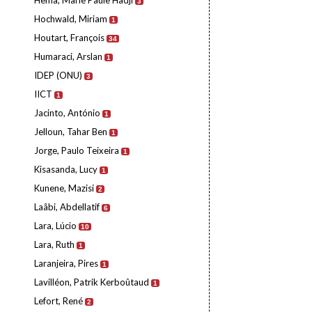
Hema, Marie Paule Hadji
3
Hochwald, Miriam
1
Houtart, François
34
Humaraci, Arslan
1
IDEP (ONU)
3
IICT
1
Jacinto, António
1
Jelloun, Tahar Ben
1
Jorge, Paulo Teixeira
1
Kisasanda, Lucy
1
Kunene, Mazisi
2
Laâbi, Abdellatif
6
Lara, Lúcio
10
Lara, Ruth
1
Laranjeira, Pires
1
Lavilléon, Patrik Kerboûtaud
1
Lefort, René
2