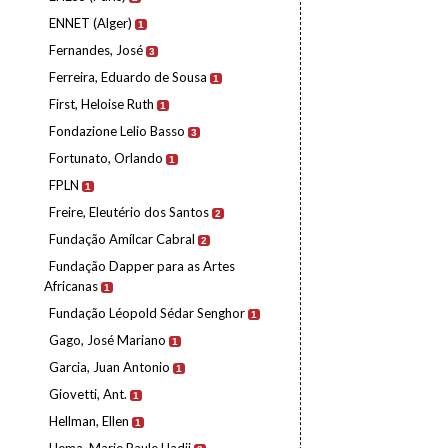
ENNET (Alger)
1
Fernandes, José
3
Ferreira, Eduardo de Sousa
1
First, Heloise Ruth
1
Fondazione Lelio Basso
3
Fortunato, Orlando
1
FPLN
1
Freire, Eleutério dos Santos
2
Fundação Amílcar Cabral
2
Fundação Dapper para as Artes
Africanas
1
Fundação Léopold Sédar Senghor
1
Gago, José Mariano
1
Garcia, Juan Antonio
1
Giovetti, Ant.
1
Hellman, Ellen
1