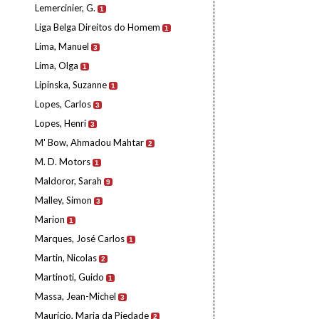
Lemercinier, G.
1
Liga Belga Direitos do Homem
1
Lima, Manuel
3
Lima, Olga
1
Lipinska, Suzanne
1
Lopes, Carlos
3
Lopes, Henri
3
M' Bow, Ahmadou Mahtar
2
M. D. Motors
1
Maldoror, Sarah
9
Malley, Simon
3
Marion
1
Marques, José Carlos
1
Martin, Nicolas
2
Martinoti, Guido
1
Massa, Jean-Michel
3
Maurício, Maria da Piedade
2