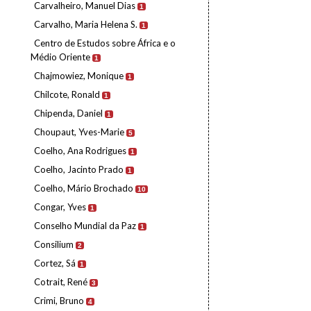
Carvalheiro, Manuel Dias
1
Carvalho, Maria Helena S.
1
Centro de Estudos sobre África e o
Médio Oriente
1
Chajmowiez, Monique
1
Chilcote, Ronald
1
Chipenda, Daniel
1
Choupaut, Yves-Marie
5
Coelho, Ana Rodrigues
1
Coelho, Jacinto Prado
1
Coelho, Mário Brochado
10
Congar, Yves
1
Conselho Mundial da Paz
1
Consilium
2
Cortez, Sá
1
Cotrait, René
3
Crimi, Bruno
4