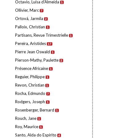
Octavio, Luísa d'Almeida
1
Ollivier, Marc
7
Ortová, Jarmila
2
Palloix, Christian
1
Partisans, Revue Trimestrielle
1
Pereira, Aristides
17
Pierre Jean Oswald
1
Pierson-Mathy, Paulette
2
Présence Africaine
1
Reguier, Philippe
1
Revon, Christian
1
Rocha, Edmundo
7
Rodgers, Joseph
1
Rosenberger, Bernard
1
Rouch, Jane
1
Roy, Maurice
1
Santo, Alda do Espírito
4