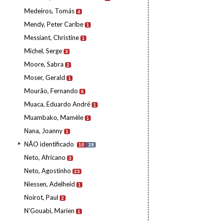
Medeiros, Tomás
4
Mendy, Peter Caribe
1
Messiant, Christine
1
Michel, Serge
3
Moore, Sabra
2
Moser, Gerald
1
Mourão, Fernando
6
Muaca, Eduardo André
1
Muambako, Mamèle
1
Nana, Joanny
1
NÃO identificado
10
28
Neto, Africano
3
Neto, Agostinho
23
Niessen, Adelheid
1
Noirot, Paul
2
N’Gouabi, Marien
1