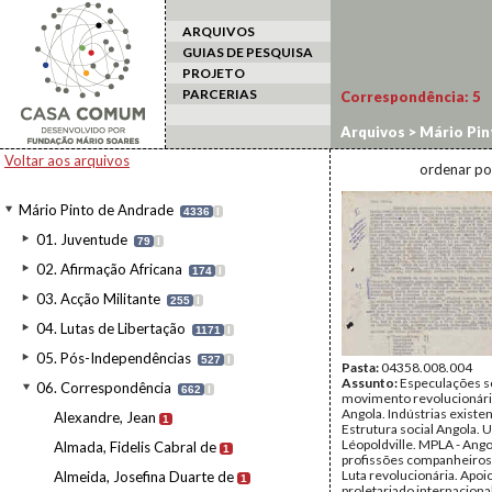
ARQUIVOS
GUIAS DE PESQUISA
PROJETO
PARCERIAS
Correspondência:
5
Arquivos
>
Mário Pin
Voltar aos arquivos
ordenar po
Mário Pinto de Andrade
4336
I
01. Juventude
79
I
02. Afirmação Africana
174
I
03. Acção Militante
255
I
04. Lutas de Libertação
1171
I
05. Pós-Independências
527
I
Pasta:
04358.008.004
Assunto:
Especulações s
06. Correspondência
662
I
movimento revolucionár
Angola. Indústrias existe
Alexandre, Jean
1
Estrutura social Angola. U
Léopoldville. MPLA - Ang
Almada, Fidelis Cabral de
1
profissões companheiros
Luta revolucionária. Apoi
Almeida, Josefina Duarte de
1
proletariado internaciona