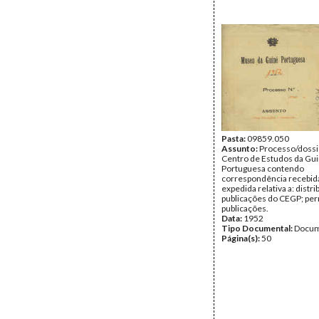
Pasta:
09859.050
Assunto:
Processo/dossi
Centro de Estudos da Gu
Portuguesa contendo
correspondência recebid
expedida relativa a: distr
publicações do CEGP; pe
publicações.
Data:
1952
Tipo Documental:
Docum
Página(s):
50