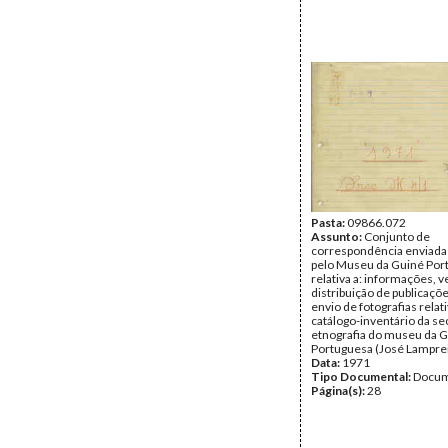
Pasta:
09866.072
Assunto:
Conjunto de
correspondência enviada 
pelo Museu da Guiné Por
relativa a: informações, 
distribuição de publicaçõ
envio de fotografias relat
catálogo-inventário da se
etnografia do museu da 
Portuguesa (José Lamprei
Data:
1971
Tipo Documental:
Docum
Página(s):
28