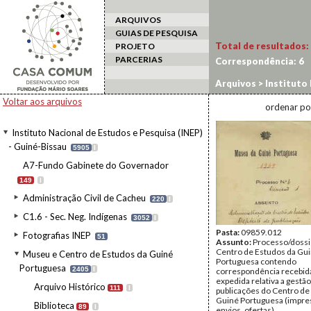
ARQUIVOS
GUIAS DE PESQUISA
Total de resultados:
PROJETO
PARCERIAS
Correspondência:
6
Arquivos
>
Instituto 
da Guiné Portuguesa
Voltar aos arquivos
ordenar po
Instituto Nacional de Estudos e Pesquisa (INEP)
- Guiné-Bissau
5905
I
A7-Fundo Gabinete do Governador
149
I
Administração Civil de Cacheu
220
I
C1.6 - Sec. Neg. Indígenas
3052
I
Pasta:
09859.012
Fotografias INEP
51
Assunto:
Processo/dossi
Centro de Estudos da Gu
Museu e Centro de Estudos da Guiné
Portuguesa contendo
Portuguesa
2405
I
correspondência recebid
expedida relativa a gestã
Arquivo Histórico
111
I
publicações do Centro de
Guiné Portuguesa (impre
Biblioteca
89
I
envios, ofertas).