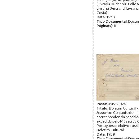
(Livraria Buchholz, Lello 
Livraria Bertrand, Livraria
Costa).
Data:
1958
Tipo Documental:
Docum
Página(s):
8
Pasta:
09862.026
Título:
Boletim Cultural -
Assunto:
Conjunto de
correspondência recebid
expedida pelo Museu da 
Portuguesa relativo a ass
Boletim Cultural.
Data:
1959
Tipo Documental:
Docum