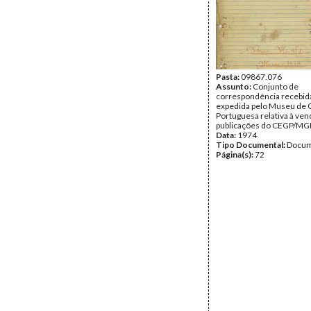
Pasta:
09867.076
Assunto:
Conjunto de
correspondência recebid
expedida pelo Museu de 
Portuguesa relativa à ven
publicações do CEGP/MG
Data:
1974
Tipo Documental:
Docum
Página(s):
72