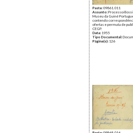
Pasta:
09861.011
Assunto:
Processo/dossi
Museu da Guiné Portugu
contendo correspondência
ofertas e permuta de pub
CEGP.
Data:
1955
Tipo Documental:
Docum
Página(s):
126
Pasta:
09868.016