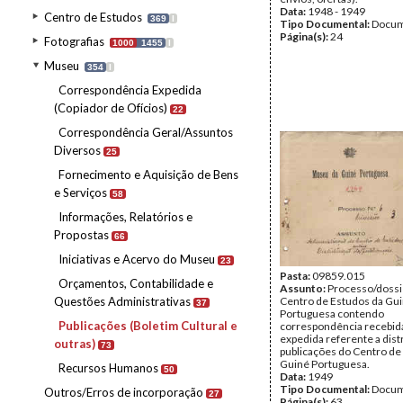
Data:
1948 - 1949
Centro de Estudos
369
I
Tipo Documental:
Docum
Página(s):
24
Fotografias
1000
1455
I
Museu
354
I
Correspondência Expedida
(Copiador de Ofícios)
22
Correspondência Geral/Assuntos
Diversos
25
Fornecimento e Aquisição de Bens
e Serviços
58
Informações, Relatórios e
Propostas
66
Iniciativas e Acervo do Museu
23
Pasta:
09859.015
Orçamentos, Contabilidade e
Assunto:
Processo/dossi
Questões Administrativas
Centro de Estudos da Gu
37
Portuguesa contendo
Publicações (Boletim Cultural e
correspondência recebid
expedida referente a dist
outras)
73
publicações do Centro de
Guiné Portuguesa.
Recursos Humanos
50
Data:
1949
Tipo Documental:
Docum
Outros/Erros de incorporação
27
Página(s):
63