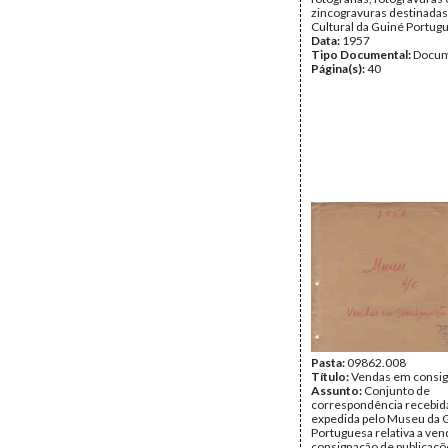
zincogravuras destinadas
Cultural da Guiné Portug
Data:
1957
Tipo Documental:
Docum
Página(s):
40
Pasta:
09862.008
Título:
Vendas em consi
Assunto:
Conjunto de
correspondência recebid
expedida pelo Museu da 
Portuguesa relativa a ven
consignação de publicaç