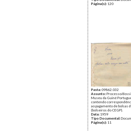
Página(s):
120
Pasta:
09862.032
Assunto:
Processo/dossi
Museu da Guiné Portugu
contendo correspondência
ao pagamento de bolsas 
(bolseiros do CEGP).
Data:
1959
Tipo Documental:
Docum
Página(s):
11