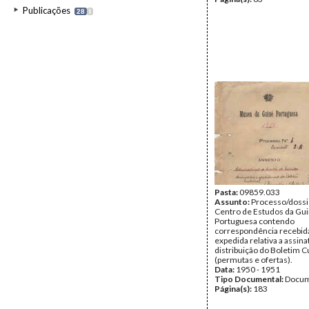
Publicações
28
I
Pasta:
09859.033
Assunto:
Processo/dossi
Centro de Estudos da Gu
Portuguesa contendo
correspondência recebid
expedida relativa a assina
distribuição do Boletim C
(permutas e ofertas).
Data:
1950 - 1951
Tipo Documental:
Docum
Página(s):
183