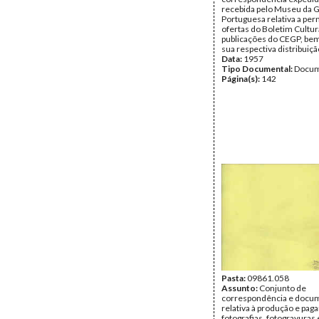
recebida pelo Museu da 
Portuguesa relativa a per
ofertas do Boletim Cultur
publicações do CEGP, be
sua respectiva distribuiçã
Data:
1957
Tipo Documental:
Docum
Página(s):
142
Pasta:
09861.058
Assunto:
Conjunto de
correspondência e docu
relativa à produção e pa
fotografias, fotogravuras 