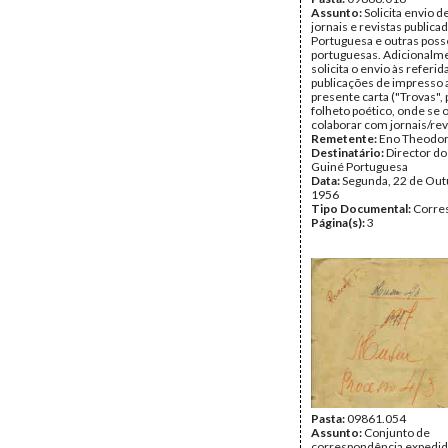
Assunto:
Solicita envio de
jornais e revistas publica
Portuguesa e outras pos
portuguesas. Adicionalm
solicita o envio às referid
publicações de impresso 
presente carta ("Trovas"
folheto poético, onde se 
colaborar com jornais/rev
Remetente:
Eno Theodo
Destinatário:
Director d
Guiné Portuguesa
Data:
Segunda, 22 de Out
1956
Tipo Documental:
Corre
Página(s):
3
Pasta:
09861.054
Assunto:
Conjunto de
correspondência expedid