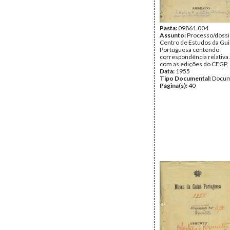
Pasta:
09861.004
Assunto:
Processo/dossi
Centro de Estudos da Gu
Portuguesa contendo
correspondência relativa
com as edições do CEGP.
Data:
1955
Tipo Documental:
Docum
Página(s):
40