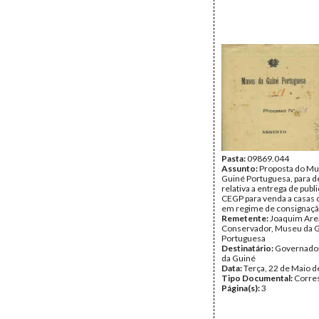
Pasta:
09869.044
Assunto:
Proposta do Mu
Guiné Portuguesa, para d
relativa a entrega de publ
CEGP para venda a casas 
em regime de consignaçã
Remetente:
Joaquim Area
Conservador, Museu da 
Portuguesa
Destinatário:
Governador
da Guiné
Data:
Terça, 22 de Maio 
Tipo Documental:
Corre
Página(s):
3