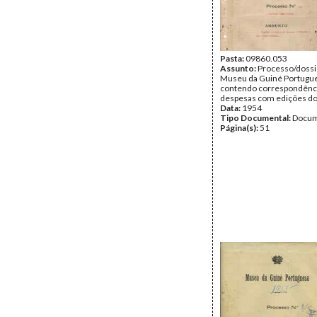
Pasta:
09860.053
Assunto:
Processo/dossi
Museu da Guiné Portugu
contendo correspondência
despesas com edições d
Data:
1954
Tipo Documental:
Docum
Página(s):
51