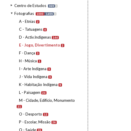
Centro de Estudos
369
I
Fotografias
1000
1455
I
A - Etnias
2
C - Tatuagens
4
D - Activ.Indígenas
144
E - Jogo, Divertimento
2
F - Dança
3
H - Música
1
I - Arte Indígena
3
J - Vida Indígena
3
K - Habitação Indígena
9
L - Paisagem
24
M - Cidade, Edifício, Monumento
21
O - Desporto
12
P - Escolar, Missão
26
Q - Saúde
39