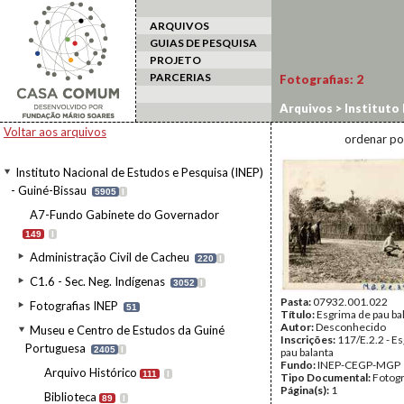
ARQUIVOS
GUIAS DE PESQUISA
PROJETO
PARCERIAS
Fotografias:
2
Arquivos
>
Instituto 
da Guiné Portuguesa
Voltar aos arquivos
ordenar po
Instituto Nacional de Estudos e Pesquisa (INEP)
- Guiné-Bissau
5905
I
A7-Fundo Gabinete do Governador
149
I
Administração Civil de Cacheu
220
I
C1.6 - Sec. Neg. Indígenas
3052
I
Pasta:
07932.001.022
Fotografias INEP
51
Título:
Esgrima de pau ba
Autor:
Desconhecido
Museu e Centro de Estudos da Guiné
Inscrições:
117/E.2.2 - E
Portuguesa
2405
I
pau balanta
Fundo:
INEP-CEGP-MGP
Arquivo Histórico
111
I
Tipo Documental:
Fotogr
Página(s):
1
Biblioteca
89
I