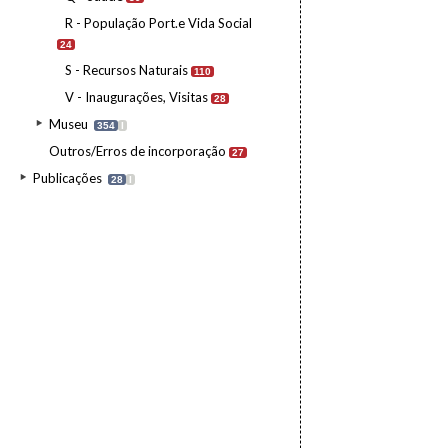
R - População Port.e Vida Social
24
S - Recursos Naturais
110
V - Inaugurações, Visitas
28
Museu
354
I
Outros/Erros de incorporação
27
Publicações
28
I