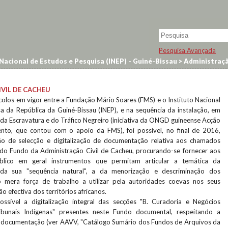
Pesquisa Avançada
Nacional de Estudos e Pesquisa (INEP) - Guiné-Bissau
>
Administraçã
VIL DE CACHEU
olos em vigor entre a Fundação Mário Soares (FMS) e o Instituto Nacional
a da República da Guiné-Bissau (INEP), e na sequência da instalação, em
da Escravatura e do Tráfico Negreiro (iniciativa da ONGD guineense Acção
nto, que contou com o apoio da FMS), foi possível, no final de 2016,
o de selecção e digitalização de documentação relativa aos chamados
 do Fundo da Administração Civil de Cacheu, procurando-se fornecer aos
úblico em geral instrumentos que permitam articular a temática da
da sua "sequência natural", a da menorização e descriminação dos
 mera força de trabalho a utilizar pela autoridades coevas nos seus
o efectiva dos territórios africanos.
ossível a digitalização integral das secções "B. Curadoria e Negócios
ibunais Indígenas" presentes neste Fundo documental, respeitando a
da documentação (ver AAVV, "Catálogo Sumário dos Fundos de Arquivos da