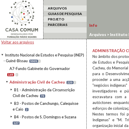
ARQUIVOS
GUIAS DE PESQUISA
PROJETO
PARCERIAS
Info
Arquivos
>
Instituto 
Voltar aos arquivos
ADMINISTRAÇÃO CI
Instituto Nacional de Estudos e Pesquisa (INEP)
No âmbito dos protoc
- Guiné-Bissau
5905
I
de Estudos e Pesquis
Cacheu, do Memorial 
A7-Fundo Gabinete do Governador
para o Desenvolvime
149
I
proceder a uma acçã
Administração Civil de Cacheu
220
I
"negócios indígenas"
B1 - Administração da Circunscrição
investigadores e p
Civil de Cacheu
70
escravatura com a 
autóctones enquanto
B3 - Postos de Canchungo, Calequisse
esforços de colonizaçã
e Caio
2
Nestes termos foi p
B4 - Postos de S. Domingos e Suzana
Indígenas" e "M. Tr
127
organização inicial 