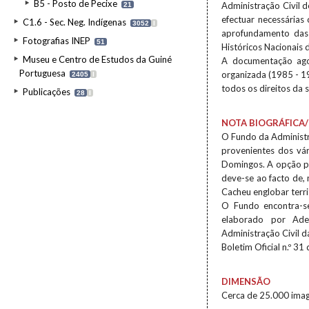
B5 - Posto de Pecixe
Administração Civil d
21
efectuar necessária
C1.6 - Sec. Neg. Indígenas
3052
I
aprofundamento das 
Fotografias INEP
51
Históricos Nacionais 
Museu e Centro de Estudos da Guiné
A documentação agor
Portuguesa
organizada (1985 - 1
2405
I
todos os direitos da s
Publicações
28
I
NOTA BIOGRÁFICA/
O Fundo da Administr
provenientes dos vár
Domingos. A opção pe
deve-se ao facto de, 
Cacheu englobar terri
O Fundo encontra-se
elaborado por Ade
Administração Civil 
Boletim Oficial n.º 31
DIMENSÃO
Cerca de 25.000 imag