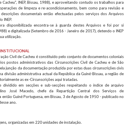
e Cacheu", INEP, Bissau, 1988), e aproveitando contudo os trabalhos para
s operações de limpeza e re-acondicionamento, bem como para revisão e
descrições documentais então efectuadas pelos serviços dos Arquivos
do INEP.
a disponibilizada encontra-se à guarda destes Arquivos e foi por si
988) e digitalizada (Setembro de 2016 - Janeiro de 2017), detendo o INEP
ua utilização.
INSTITUCIONAL
ação Civil de Cacheu é constituído pelo conjunto de documentos coloniais
ios postos administrativos das Circunscrições Civil de Cacheu e de São
la junção da documentação produzida por estas duas circunscrições civis
na divisão administrativa actual da República da Guiné-Bissau, a região de
torialmente as ex-Circunscrições aqui tratadas.
 dividido em secções e sub-secções respeitando o índice de arquivo
lino José Macedo, chefe da Repartição Central dos Serviços de
da então Guiné Portuguesa, em Bissau, 3 de Agosto de 1950 - publicado no
 desse ano.
ens, organizadas em 220 unidades de instalação.