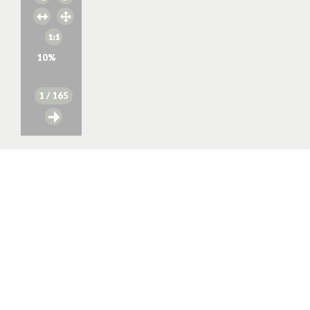
10
%
1
/ 165