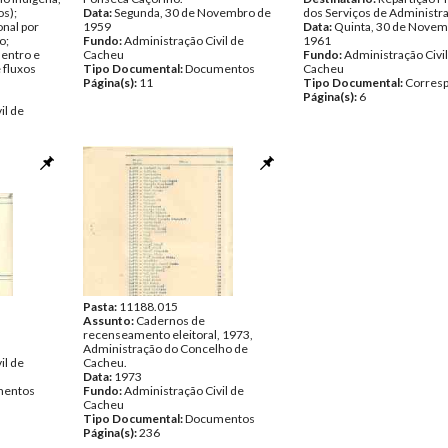
s);
Data:
Segunda, 30 de Novembro de
dos Serviços de Administra
nal por
1959
Data:
Quinta, 30 de Novem
o;
Fundo:
Administração Civil de
1961
dentro e
Cacheu
Fundo:
Administração Civil
 fluxos
Tipo Documental:
Documentos
Cacheu
Página(s):
11
Tipo Documental:
Corres
Página(s):
6
il de
entos
Pasta:
11188.015
Assunto:
Cadernos de
recenseamento eleitoral, 1973,
Administração do Concelho de
il de
Cacheu.
Data:
1973
entos
Fundo:
Administração Civil de
Cacheu
Tipo Documental:
Documentos
Página(s):
236