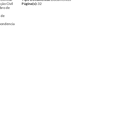
ção Civil
Página(s):
32
bro de
 de
pondencia