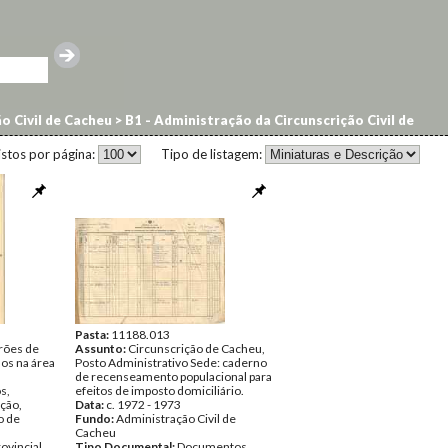
o Civil de Cacheu
>
B1 - Administração da Circunscrição Civil de
istos por página:
Tipo de listagem:
Pasta:
11188.013
rões de
Assunto:
Circunscrição de Cacheu,
os na área
Posto Administrativo Sede: caderno
de recenseamento populacional para
s,
efeitos de imposto domiciliário.
ição,
Data:
c. 1972 - 1973
o de
Fundo:
Administração Civil de
Cacheu
ovincial
Tipo Documental:
Documentos