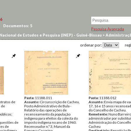
6
Documentos:
5
Pesquisa Avançada
Nacional de Estudos e Pesquisa (INEP) - Guiné-Bissau
>
Administraçã
uradoria e Negócios Indígenas
>
IV – Recenseamento Indígena
ordenar por:
reg
Pasta:
11188.011
Pasta:
11188.012
ntratos de
Assunto:
Circunscrição de Cacheu,
Assunto:
Envia mapa de va
s de
Posto Administrativo de Bula -
17, 16 e 15 anos recensead
Relatório das operações de
do Concelho de Cacheu.
úblicos;
recenseamento da população
Remetente:
Nuno Barreiro
indígena para efeitos da colecta do
administrador por substitu
 questões de
imposto indígena no ano de 1960.
Administração do Concelh
tes de
Recenseador n.º 3, Manuel da
Cacheu
ho indígena,
Fonseca Caçorino.
Destinatário:
Repartição Pr