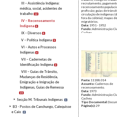
III – Assistência Indígena:
recrutamento, pagamento
recenseamento populacio
médica, social, acidentes de
profissão; guias de trânsit
trabalho
circulação de indígenas (
12
fora da colónia); mapas de
IV – Recenseamento
migratórios.
Data:
1951 - 1952
Indígena
6
Fundo:
Administração Civ
Cacheu
IX – Diversos
6
Tipo Documental:
Docum
V – Política Indígena
Página(s):
663
5
VI – Autos e Processos
Indígenas
4
VII – Cadernetas de
Identificação Indígena
3
VIII – Guias de Trânsito,
Mudanças de Residência,
Pasta:
11188.014
Emigração e Imigração de
Assunto:
Cadernos de
Indígenas, Guias de Remessa
recenseamento.
Data:
1973
15
Fundo:
Administração Civ
Cacheu
Secção M. Tribunais Indígenas
1
Tipo Documental:
Docum
Página(s):
29
B3 - Postos de Canchungo, Calequisse
e Caio
2