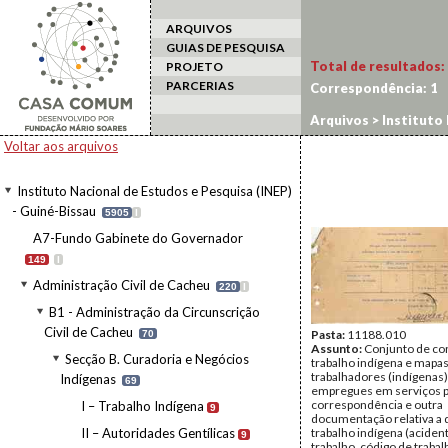
ARQUIVOS
GUIAS DE PESQUISA
Total de resultados:
PROJETO
PARCERIAS
Correspondência:
1
Arquivos
>
Instituto 
Cacheu
>
Secção B. C
Voltar aos arquivos
Instituto Nacional de Estudos e Pesquisa (INEP)
- Guiné-Bissau
5905
I
A7-Fundo Gabinete do Governador
149
I
Administração Civil de Cacheu
220
I
B1 - Administração da Circunscrição
Civil de Cacheu
Pasta:
11188.010
70
Assunto:
Conjunto de co
Secção B. Curadoria e Negócios
trabalho indígena e mapa
trabalhadores (indígenas)
Indígenas
69
empregues em serviços p
correspondência e outra
I – Trabalho Indígena
9
documentação relativa a
II – Autoridades Gentílicas
trabalho indígena (aciden
9
trabalho, código de trabal