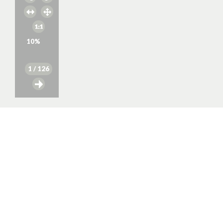
10
%
1
/ 126