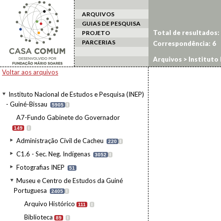
ARQUIVOS
GUIAS DE PESQUISA
Total de resultados:
PROJETO
PARCERIAS
Correspondência:
6
Arquivos
>
Instituto 
da Guiné Portuguesa
Voltar aos arquivos
Instituto Nacional de Estudos e Pesquisa (INEP)
- Guiné-Bissau
5905
I
A7-Fundo Gabinete do Governador
149
I
Administração Civil de Cacheu
220
I
C1.6 - Sec. Neg. Indígenas
3052
I
Fotografias INEP
51
Museu e Centro de Estudos da Guiné
Portuguesa
2405
I
Arquivo Histórico
111
I
Biblioteca
89
I