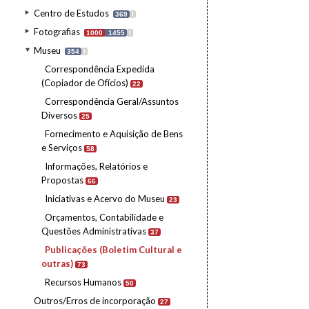
Centro de Estudos
369
I
Fotografias
1000
1455
I
Museu
354
I
Correspondência Expedida
(Copiador de Ofícios)
22
Correspondência Geral/Assuntos
Diversos
25
Fornecimento e Aquisição de Bens
e Serviços
58
Informações, Relatórios e
Propostas
66
Iniciativas e Acervo do Museu
23
Orçamentos, Contabilidade e
Questões Administrativas
37
Publicações (Boletim Cultural e
outras)
73
Recursos Humanos
50
Outros/Erros de incorporação
27