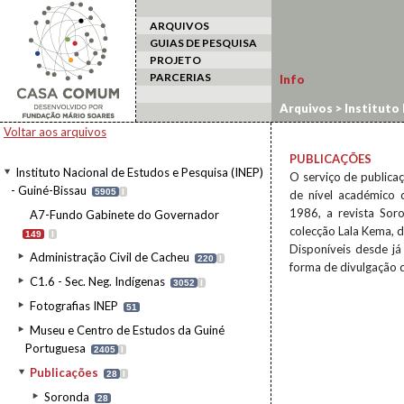
ARQUIVOS
GUIAS DE PESQUISA
PROJETO
PARCERIAS
Info
Arquivos
>
Instituto 
Voltar aos arquivos
PUBLICAÇÕES
Instituto Nacional de Estudos e Pesquisa (INEP)
O serviço de publicaç
- Guiné-Bissau
5905
I
de nível académico d
1986, a revista Sor
A7-Fundo Gabinete do Governador
colecção Lala Kema, 
149
I
Disponíveis desde já
Administração Civil de Cacheu
220
I
forma de divulgação d
C1.6 - Sec. Neg. Indígenas
3052
I
Fotografias INEP
51
Museu e Centro de Estudos da Guiné
Portuguesa
2405
I
Publicações
28
I
Soronda
28