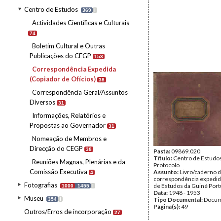
Centro de Estudos
369
I
Actividades Científicas e Culturais
74
Boletim Cultural e Outras
Publicações do CEGP
153
Correspondência Expedida
(Copiador de Ofícios)
38
Correspondência Geral/Assuntos
Diversos
31
Informações, Relatórios e
Propostas ao Governador
31
Nomeação de Membros e
Direcção do CEGP
38
Pasta:
09869.020
Título:
Centro de Estudos
Reuniões Magnas, Plenárias e da
Protocolo
Comissão Executiva
Assunto:
Livro/caderno d
4
correspondência expedid
Fotografias
de Estudos da Guiné Por
1000
1455
I
Data:
1948 - 1953
Museu
Tipo Documental:
Docum
354
I
Página(s):
49
Outros/Erros de incorporação
27