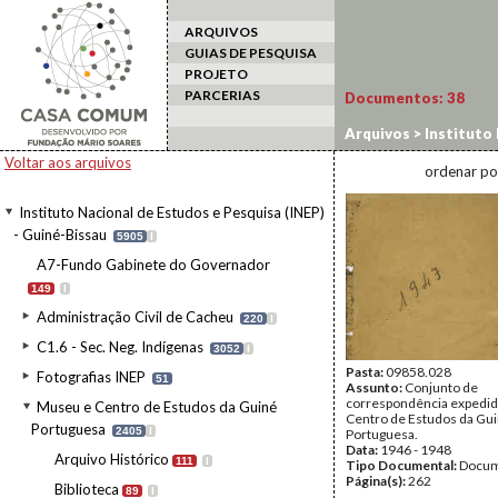
ARQUIVOS
GUIAS DE PESQUISA
PROJETO
PARCERIAS
Documentos:
38
Arquivos
>
Instituto 
da Guiné Portuguesa
Voltar aos arquivos
ordenar po
Instituto Nacional de Estudos e Pesquisa (INEP)
- Guiné-Bissau
5905
I
A7-Fundo Gabinete do Governador
149
I
Administração Civil de Cacheu
220
I
C1.6 - Sec. Neg. Indígenas
3052
I
Pasta:
09858.028
Fotografias INEP
51
Assunto:
Conjunto de
correspondência expedid
Museu e Centro de Estudos da Guiné
Centro de Estudos da Gu
Portuguesa
2405
I
Portuguesa.
Data:
1946 - 1948
Arquivo Histórico
111
I
Tipo Documental:
Docum
Página(s):
262
Biblioteca
89
I