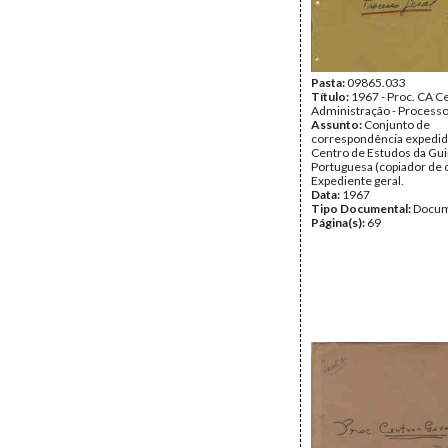
Pasta:
09865.033
Título:
1967 - Proc. CA C
Administração - Processo
Assunto:
Conjunto de
correspondência expedid
Centro de Estudos da Gu
Portuguesa (copiador de o
Expediente geral.
Data:
1967
Tipo Documental:
Docum
Página(s):
69