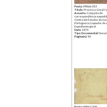
Pasta:
09866.053
Título:
Processo Geral C
Assunto:
Conjunto de
correspondência expedid
Centro de Estudos da Gu
Portuguesa (copiador de o
Expediente geral.
Data:
1970
Tipo Documental:
Docum
Página(s):
43
Pasta:
09867.009