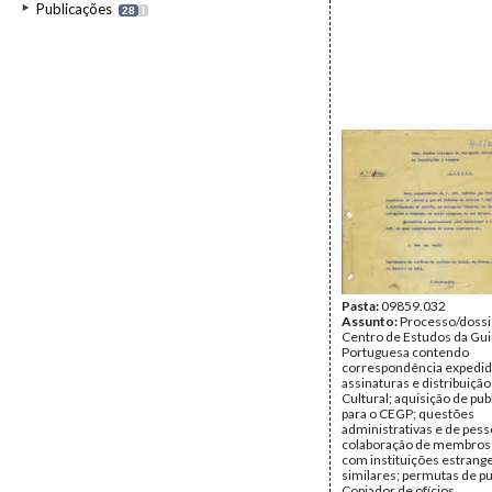
Publicações
28
I
Pasta:
09859.032
Assunto:
Processo/dossi
Centro de Estudos da Gu
Portuguesa contendo
correspondência expedida 
assinaturas e distribuiçã
Cultural; aquisição de pu
para o CEGP; questões
administrativas e de pess
colaboração de membros
com instituições estrang
similares; permutas de pu
Copiador de ofícios.