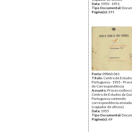
Data:
1950 - 1951
Tipo Documental:
Docum
Página(s):
391
Pasta:
09860.061
Título:
Centro de Estudo
Portuguesa - 1955 - Proc
de Correspondência
Assunto:
Processo/dossi
Centro de Estudos da Gu
Portuguesa contendo
correspondência enviada
(copiador de ofícios).
Data:
1955
Tipo Documental:
Docum
Página(s):
69