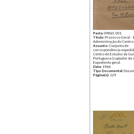
Pasta:
09865.001
Título:
Processo Geral - 
Administração do Centro
Assunto:
Conjunto de
correspondência expedid
Centro de Estudos da Gu
Portuguesa (copiador de o
Expediente geral.
Data:
1966
Tipo Documental:
Docum
Página(s):
129