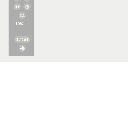
10
%
1
/ 161