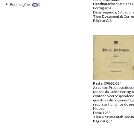
Destinatário:
Museu da 
Publicações
28
I
Portuguesa
Data:
Segunda, 17 de Jan
Tipo Documental:
Corre
Página(s):
3
Pasta:
09860.064
Assunto:
Processo/dossi
Museu da Guiné Portugu
contendo correspondência
questões de orçamentaç
recursos humanos do pes
Museu.
Data:
1955
Tipo Documental:
Docum
Página(s):
7