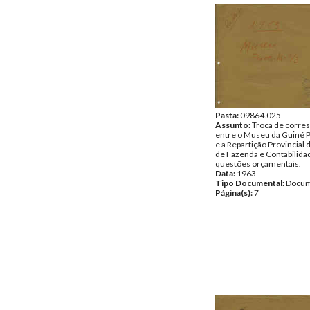
Pasta:
09864.025
Assunto:
Troca de corre
entre o Museu da Guiné 
e a Repartição Provincial 
de Fazenda e Contabilidad
questões orçamentais.
Data:
1963
Tipo Documental:
Docum
Página(s):
7