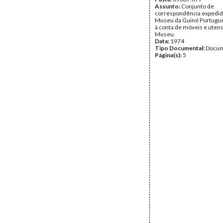
Assunto:
Conjunto de
correspondência expedid
Museu da Guiné Portugue
à conta de móveis e utens
Museu.
Data:
1974
Tipo Documental:
Docum
Página(s):
5