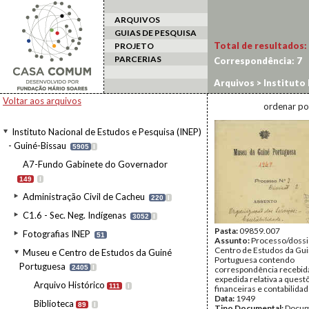
ARQUIVOS
GUIAS DE PESQUISA
Total de resultados:
PROJETO
PARCERIAS
Correspondência:
7
Arquivos
>
Instituto 
da Guiné Portuguesa
Voltar aos arquivos
ordenar po
Instituto Nacional de Estudos e Pesquisa (INEP)
- Guiné-Bissau
5905
I
A7-Fundo Gabinete do Governador
149
I
Administração Civil de Cacheu
220
I
C1.6 - Sec. Neg. Indígenas
3052
I
Pasta:
09859.007
Fotografias INEP
51
Assunto:
Processo/dossi
Centro de Estudos da Gu
Museu e Centro de Estudos da Guiné
Portuguesa contendo
Portuguesa
2405
I
correspondência recebid
expedida relativa a quest
Arquivo Histórico
111
I
financeiras e contabilidad
Data:
1949
Biblioteca
89
I
Tipo Documental:
Docum