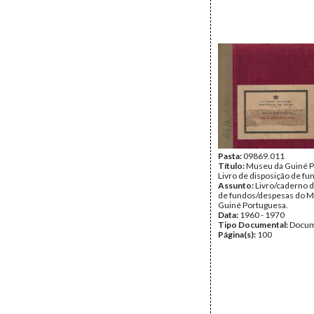
Pasta:
09869.011
Título:
Museu da Guiné P
Livro de disposição de fu
Assunto:
Livro/caderno d
de fundos/despesas do 
Guiné Portuguesa.
Data:
1960 - 1970
Tipo Documental:
Docum
Página(s):
100