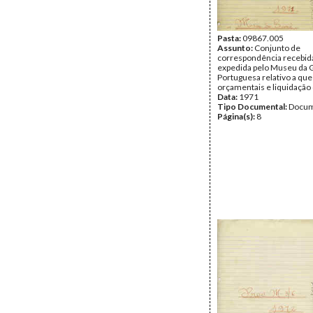
Pasta:
09867.005
Assunto:
Conjunto de
correspondência recebid
expedida pelo Museu da 
Portuguesa relativo a qu
orçamentais e liquidação 
Data:
1971
Tipo Documental:
Docum
Página(s):
8