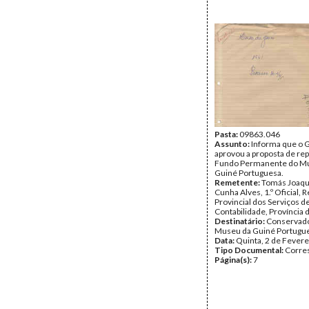
Pasta:
09863.046
Assunto:
Informa que o 
aprovou a proposta de re
Fundo Permanente do M
Guiné Portuguesa.
Remetente:
Tomás Joaqu
Cunha Alves, 1.º Oficial, 
Provincial dos Serviços d
Contabilidade, Província 
Destinatário:
Conservad
Museu da Guiné Portugu
Data:
Quinta, 2 de Fevere
Tipo Documental:
Corre
Página(s):
7