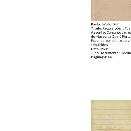
Pasta:
09865.047
Título:
Requisições à Fa
Assunto:
Conjunto de re
do Museu da Guiné Portu
Fazenda, por bens e serv
adquiridos.
Data:
1968
Tipo Documental:
Docum
Página(s):
143