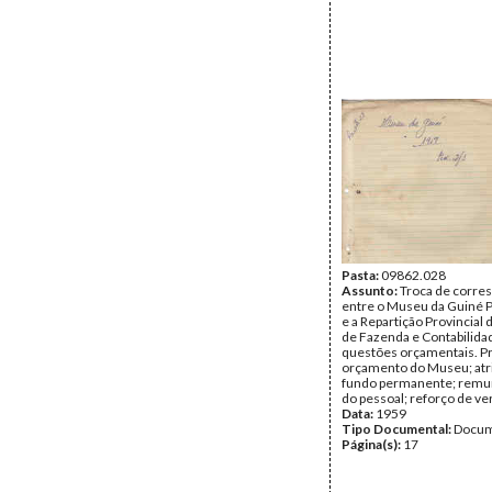
Pasta:
09862.028
Assunto:
Troca de corre
entre o Museu da Guiné 
e a Repartição Provincial 
de Fazenda e Contabilidad
questões orçamentais. P
orçamento do Museu; atr
fundo permanente; rem
do pessoal; reforço de ve
Data:
1959
Tipo Documental:
Docum
Página(s):
17