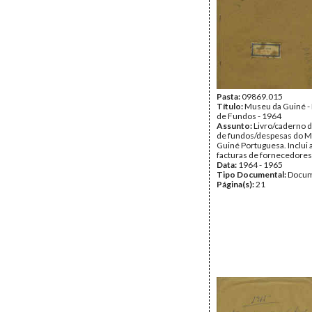
Pasta:
09869.015
Título:
Museu da Guiné - 
de Fundos - 1964
Assunto:
Livro/caderno d
de fundos/despesas do 
Guiné Portuguesa. Inclui
facturas de fornecedores
Data:
1964 - 1965
Tipo Documental:
Docum
Página(s):
21