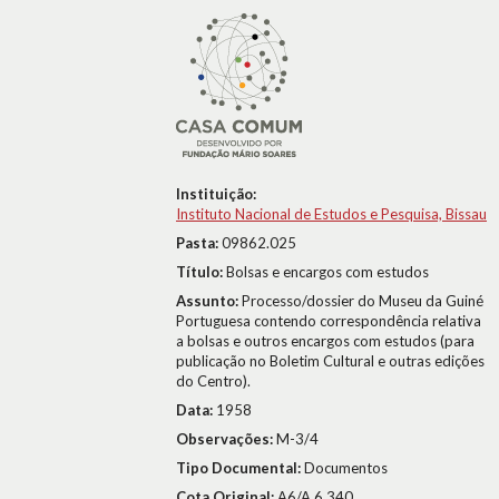
Instituição:
Instituto Nacional de Estudos e Pesquisa, Bissau
Pasta:
09862.025
Título:
Bolsas e encargos com estudos
Assunto:
Processo/dossier do Museu da Guiné
Portuguesa contendo correspondência relativa
a bolsas e outros encargos com estudos (para
publicação no Boletim Cultural e outras edições
do Centro).
Data:
1958
Observações:
M-3/4
Tipo Documental:
Documentos
Cota Original:
A6/A,6.340