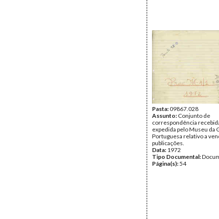
Pasta:
09867.028
Assunto:
Conjunto de
correspondência recebid
expedida pelo Museu da 
Portuguesa relativo a ven
publicações.
Data:
1972
Tipo Documental:
Docum
Página(s):
54