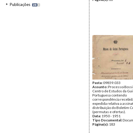
Publicações
28
I
Pasta:
09859.033
Assunto:
Processo/dossi
Centro de Estudos da Gu
Portuguesa contendo
correspondência recebid
expedida relativa a assina
distribuição do Boletim C
(permutas e ofertas).
Data:
1950 - 1951
Tipo Documental:
Docum
Página(s):
183