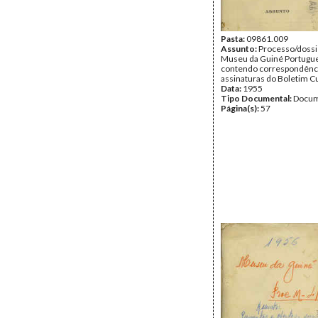
Pasta:
09861.009
Assunto:
Processo/dossi
Museu da Guiné Portugu
contendo correspondência
assinaturas do Boletim Cu
Data:
1955
Tipo Documental:
Docum
Página(s):
57