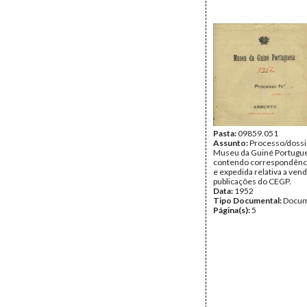
Pasta:
09859.051
Assunto:
Processo/dossi
Museu da Guiné Portugu
contendo correspondênci
e expedida relativa a ven
publicações do CEGP.
Data:
1952
Tipo Documental:
Docum
Página(s):
5