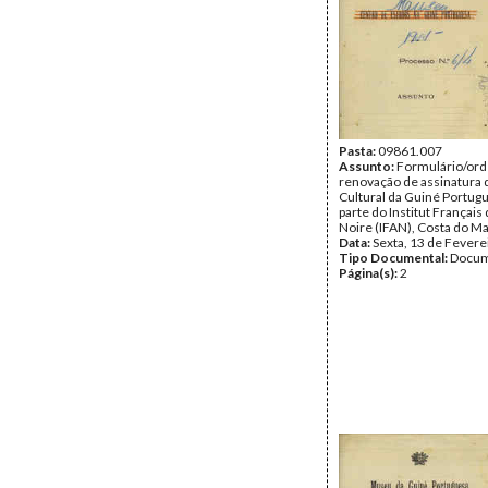
Pasta:
09861.007
Assunto:
Formulário/or
renovação de assinatura 
Cultural da Guiné Portug
parte do Institut Français
Noire (IFAN), Costa do Ma
Data:
Sexta, 13 de Fevere
Tipo Documental:
Docum
Página(s):
2