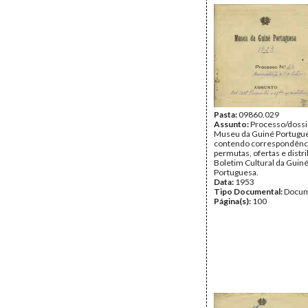
Pasta:
09860.029
Assunto:
Processo/dossi
Museu da Guiné Portugu
contendo correspondência
permutas, ofertas e distr
Boletim Cultural da Guin
Portuguesa.
Data:
1953
Tipo Documental:
Docum
Página(s):
100