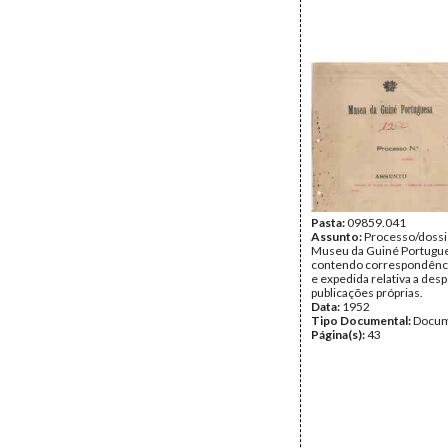
Pasta:
09859.041
Assunto:
Processo/dossi
Museu da Guiné Portugu
contendo correspondênci
e expedida relativa a de
publicações próprias.
Data:
1952
Tipo Documental:
Docum
Página(s):
43