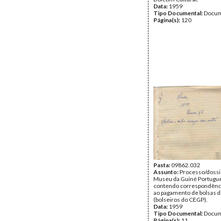
Data:
1959
Tipo Documental:
Docum
Página(s):
120
Pasta:
09862.032
Assunto:
Processo/dossi
Museu da Guiné Portugu
contendo correspondência
ao pagamento de bolsas 
(bolseiros do CEGP).
Data:
1959
Tipo Documental:
Docum
Página(s):
11