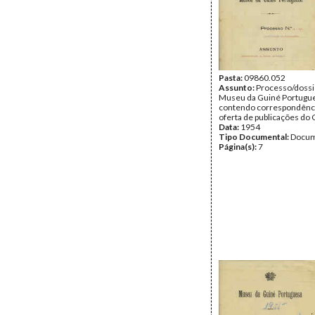
Pasta:
09860.052
Assunto:
Processo/dossi
Museu da Guiné Portugu
contendo correspondência
oferta de publicações do
Data:
1954
Tipo Documental:
Docum
Página(s):
7