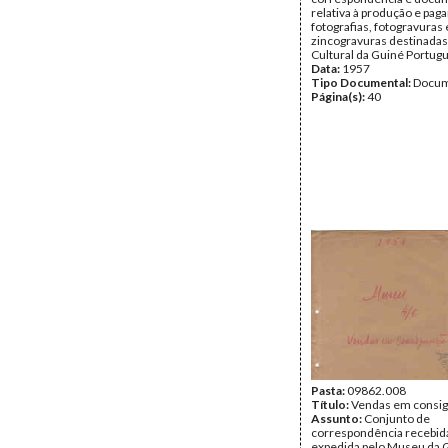
relativa à produção e pa
fotografias, fotogravuras 
zincogravuras destinadas
Cultural da Guiné Portug
Data:
1957
Tipo Documental:
Docum
Página(s):
40
Pasta:
09862.008
Título:
Vendas em consi
Assunto:
Conjunto de
correspondência recebid
expedida pelo Museu da 