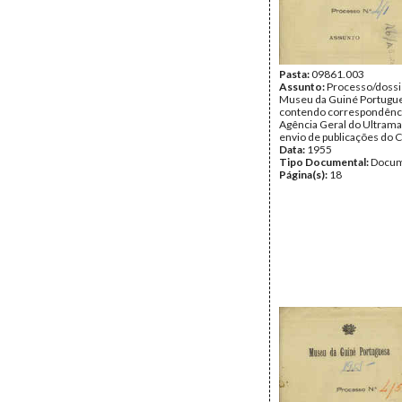
Pasta:
09861.003
Assunto:
Processo/dossi
Museu da Guiné Portugu
contendo correspondênc
Agência Geral do Ultramar
envio de publicações do 
Data:
1955
Tipo Documental:
Docum
Página(s):
18