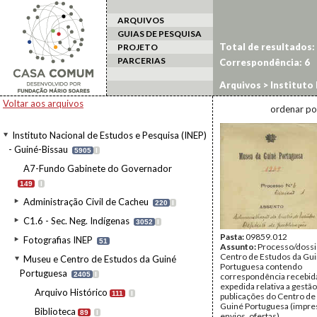
ARQUIVOS
GUIAS DE PESQUISA
Total de resultados:
PROJETO
PARCERIAS
Correspondência:
6
Arquivos
>
Instituto 
da Guiné Portuguesa
Voltar aos arquivos
ordenar po
Instituto Nacional de Estudos e Pesquisa (INEP)
- Guiné-Bissau
5905
I
A7-Fundo Gabinete do Governador
149
I
Administração Civil de Cacheu
220
I
C1.6 - Sec. Neg. Indígenas
3052
I
Pasta:
09859.012
Fotografias INEP
51
Assunto:
Processo/dossi
Centro de Estudos da Gu
Museu e Centro de Estudos da Guiné
Portuguesa contendo
Portuguesa
2405
I
correspondência recebid
expedida relativa a gestã
Arquivo Histórico
111
I
publicações do Centro de
Guiné Portuguesa (impre
Biblioteca
89
I
envios, ofertas).