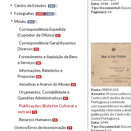
Data:
1948 - 1949
Centro de Estudos
369
I
Tipo Documental:
Docum
Página(s):
24
Fotografias
1000
1455
I
Museu
354
I
Correspondência Expedida
(Copiador de Ofícios)
22
Correspondência Geral/Assuntos
Diversos
25
Fornecimento e Aquisição de Bens
e Serviços
58
Informações, Relatórios e
Propostas
66
Iniciativas e Acervo do Museu
23
Pasta:
09859.015
Orçamentos, Contabilidade e
Assunto:
Processo/dossi
Questões Administrativas
Centro de Estudos da Gu
37
Portuguesa contendo
Publicações (Boletim Cultural e
correspondência recebid
expedida referente a dist
outras)
73
publicações do Centro de
Guiné Portuguesa.
Recursos Humanos
50
Data:
1949
Tipo Documental:
Docum
Outros/Erros de incorporação
27
Página(s):
63