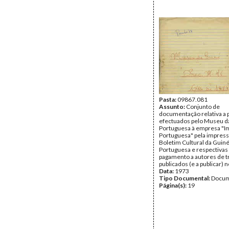
Pasta:
09867.081
Assunto:
Conjunto de
documentação relativa a
efectuados pelo Museu d
Portuguesa à empresa "I
Portuguesa" pela impres
Boletim Cultural da Guin
Portuguesa e respectivas
pagamento a autores de t
publicados (e a publicar) 
Data:
1973
Tipo Documental:
Docum
Página(s):
19