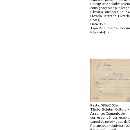
Portuguesa relativa a ven
consignação de publicaç
(Livraria Buchholz, Lello 
Livraria Bertrand, Livraria
Costa).
Data:
1958
Tipo Documental:
Docum
Página(s):
8
Pasta:
09862.026
Título:
Boletim Cultural -
Assunto:
Conjunto de
correspondência recebid
expedida pelo Museu da 
Portuguesa relativo a ass
Boletim Cultural.