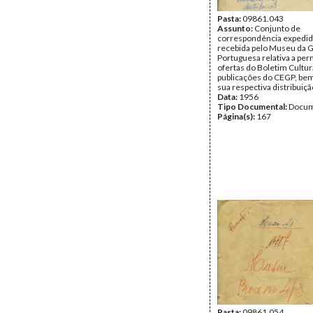
Pasta:
09861.043
Assunto:
Conjunto de
correspondência expedid
recebida pelo Museu da 
Portuguesa relativa a per
ofertas do Boletim Cultur
publicações do CEGP, be
sua respectiva distribuiçã
Data:
1956
Tipo Documental:
Docum
Página(s):
167
Pasta:
09861.054