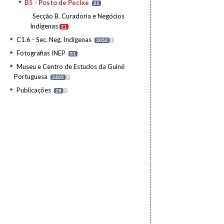
B5 - Posto de Pecixe
21
Secção B. Curadoria e Negócios
Indígenas
21
C1.6 - Sec. Neg. Indígenas
3052
I
Fotografias INEP
51
Museu e Centro de Estudos da Guiné
Portuguesa
2405
I
Publicações
28
I