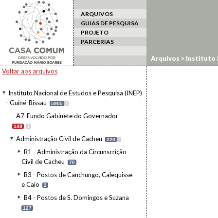
ARQUIVOS
GUIAS DE PESQUISA
PROJETO
PARCERIAS
Arquivos
>
Instituto 
Cacheu
>
B5 - Posto 
Voltar aos arquivos
Instituto Nacional de Estudos e Pesquisa (INEP)
- Guiné-Bissau
5905
I
A7-Fundo Gabinete do Governador
149
I
Administração Civil de Cacheu
220
I
B1 - Administração da Circunscrição
Civil de Cacheu
70
B3 - Postos de Canchungo, Calequisse
e Caio
2
B4 - Postos de S. Domingos e Suzana
127