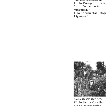
Título:
Paisagem de bana
Autor:
Desconhecido
Fundo:
INEP
Tipo Documental:
Fotogr
Página(s):
1
Pasta:
07936.022.085
Título:
Santos Carvalho n
Autor:
Desconhecido