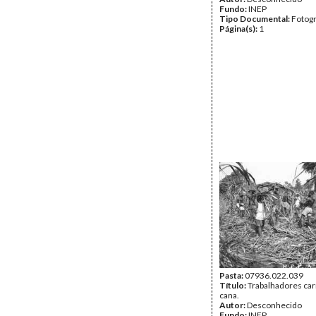
Fundo:
INEP
Tipo Documental:
Fotogr
Página(s):
1
Pasta:
07936.022.039
Título:
Trabalhadores ca
cana.
Autor:
Desconhecido
Fundo:
INEP