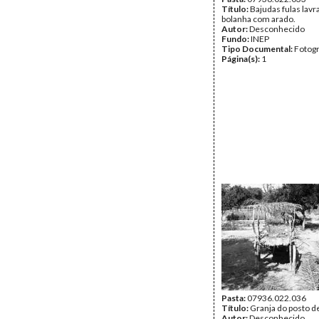
Título:
Bajudas fulas lav
bolanha com arado.
Autor:
Desconhecido
Fundo:
INEP
Tipo Documental:
Fotogr
Página(s):
1
Pasta:
07936.022.036
Título:
Granja do posto d
Autor:
Desconhecido