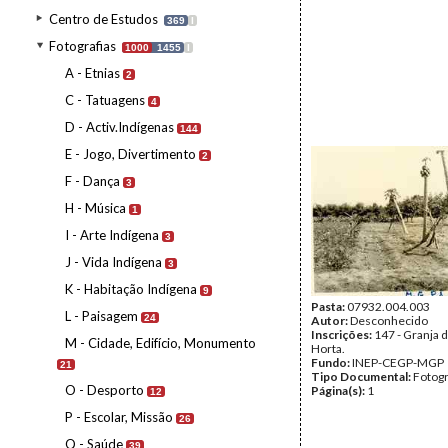
Centro de Estudos
369
I
Fotografias
1000
1455
I
A - Etnias
2
C - Tatuagens
4
D - Activ.Indígenas
144
E - Jogo, Divertimento
2
F - Dança
3
H - Música
1
I - Arte Indígena
3
J - Vida Indígena
3
K - Habitação Indígena
9
Pasta:
07932.004.003
L - Paisagem
24
Autor:
Desconhecido
Inscrições:
147 - Granja 
M - Cidade, Edifício, Monumento
Horta.
Fundo:
INEP-CEGP-MGP
21
Tipo Documental:
Fotogr
O - Desporto
Página(s):
1
12
P - Escolar, Missão
26
Q - Saúde
39