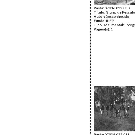
Pasta:
07936.022.030
Título:
Granja de Pessub
Autor:
Desconhecido
Fundo:
INEP
Tipo Documental:
Fotogr
Página(s):
1
Pasta:
07936.022.033