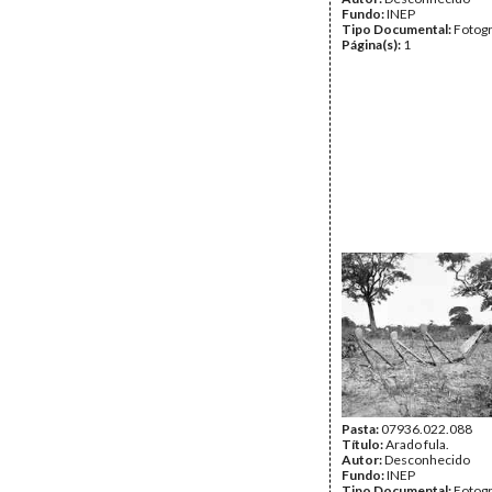
Fundo:
INEP
Tipo Documental:
Fotogr
Página(s):
1
Pasta:
07936.022.088
Título:
Arado fula.
Autor:
Desconhecido
Fundo:
INEP
Tipo Documental:
Fotogr