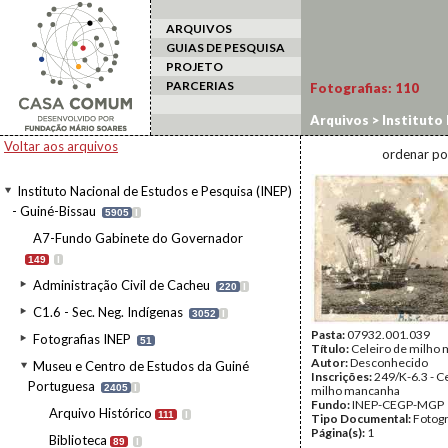
ARQUIVOS
GUIAS DE PESQUISA
PROJETO
PARCERIAS
Fotografias:
110
Arquivos
>
Instituto 
da Guiné Portuguesa
Voltar aos arquivos
ordenar po
Instituto Nacional de Estudos e Pesquisa (INEP)
- Guiné-Bissau
5905
I
A7-Fundo Gabinete do Governador
149
I
Administração Civil de Cacheu
220
I
C1.6 - Sec. Neg. Indígenas
3052
I
Pasta:
07932.001.039
Fotografias INEP
51
Título:
Celeiro de milho
Autor:
Desconhecido
Museu e Centro de Estudos da Guiné
Inscrições:
249/K-6.3 - C
Portuguesa
2405
I
milho mancanha
Fundo:
INEP-CEGP-MGP
Arquivo Histórico
111
I
Tipo Documental:
Fotogr
Página(s):
1
Biblioteca
89
I