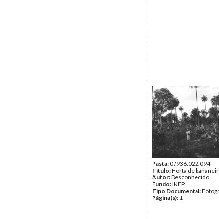
Pasta:
07936.022.094
Título:
Horta de bananeir
Autor:
Desconhecido
Fundo:
INEP
Tipo Documental:
Fotogr
Página(s):
1