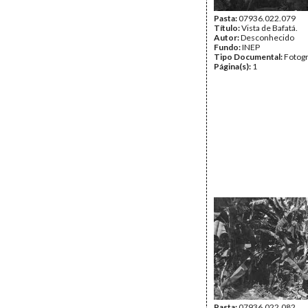
Pasta:
07936.022.079
Título:
Vista de Bafatá.
Autor:
Desconhecido
Fundo:
INEP
Tipo Documental:
Fotogr
Página(s):
1
Pasta:
07936.022.082