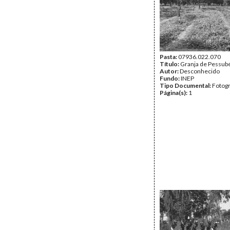
Pasta:
07936.022.070
Título:
Granja de Pessub
Autor:
Desconhecido
Fundo:
INEP
Tipo Documental:
Fotogr
Página(s):
1