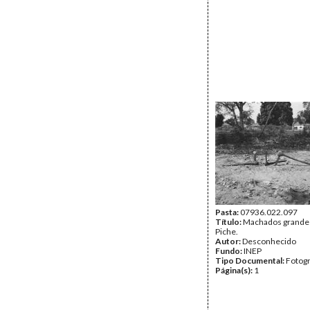
Pasta:
07936.022.097
Título:
Machados grandes
Piche.
Autor:
Desconhecido
Fundo:
INEP
Tipo Documental:
Fotogr
Página(s):
1