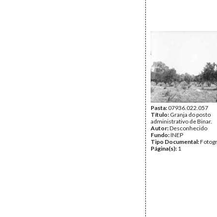
Pasta:
07936.022.057
Título:
Granja do posto
administrativo de Binar.
Autor:
Desconhecido
Fundo:
INEP
Tipo Documental:
Fotogr
Página(s):
1