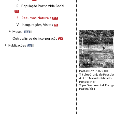
R - População Port.e Vida Social
24
S - Recursos Naturais
110
V - Inaugurações, Visitas
28
Museu
354
I
Outros/Erros de incorporação
27
Publicações
28
I
Pasta:
07936.022.003
Título:
Granja de Pessub
Autor:
Não identificado
Fundo:
INEP
Tipo Documental:
Fotogr
Página(s):
1