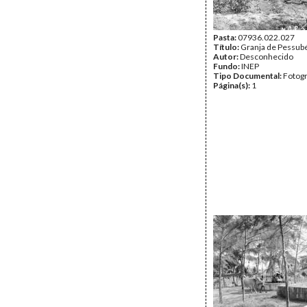
Pasta:
07936.022.027
Título:
Granja de Pessubé
Autor:
Desconhecido
Fundo:
INEP
Tipo Documental:
Fotogr
Página(s):
1