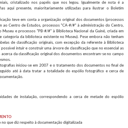
oniais, cristalizado nos papéis que nos legou. Igualmente de nota é a
ias aqui presente, maioritariamente utilizadas para ilustrar o Boletim
ficação teve em conta a organização original dos documentos (processos
m ao Centro de Estudos, processos "CA-#/#" à administração do Centro,
 Museu e processos "PB-#/#" à Biblioteca Nacional da Guiné, criada em
e categoria da biblioteca existente no Museu). Pese embora não tenham
abelas de classificação originais, com excepção da referente à Biblioteca
 possível intuir e construir uma árvore de classificação que no essencial as
es acerca da classificação original dos documentos encontram-se no campo
esmos.
fotografias iniciou-se em 2007 e o tratamento dos documentos no final de
guido até à data tratar a totalidade do espólio fotográfico e cerca de
documentação.
idades de instalação, correspondendo a cerca de metade do espólio
MENTO
 no que diz respeito à documentação digitalizada