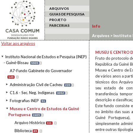
ARQUIVOS
GUIAS DE PESQUISA
PROJETO
PARCERIAS
Info
Arquivos
>
Instituto 
Voltar aos arquivos
MUSEU E CENTRO 
Instituto Nacional de Estudos e Pesquisa (INEP)
Fruto do protocolo de
- Guiné-Bissau
5905
I
República da Guiné B
Museu e Centro de E
A7-Fundo Gabinete do Governador
de vários anos a part
149
I
técnicos dos Arquivo
Administração Civil de Cacheu
220
I
seu estado de cons
C1.6 - Sec. Neg. Indígenas
3052
I
transferência tempo
descrição e classific
Fotografias INEP
51
Este fundo consiste 
Museu e Centro de Estudos da Guiné
no âmbito das suas ac
Portuguesa
2405
I
Guiné Portuguesa), 
Arquivo Histórico
simplesmente adminis
111
I
entre outras tipologi
Biblioteca
89
I