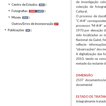
de investigação col
Centro de Estudos
369
I
colecção de fotograf
Fotografias
Cultural.
1000
1455
I
O processo de classi
Museu
354
I
"C-#/#" corresponde
Outros/Erros de incorporação
27
processos "M-#/#" ao
Publicações
1970 por elevação d
28
I
sido localizadas as t
Nacional da Guiné, foi
reflecte - informaçõ
"observações" dos m
A digitalização das 
2010, tendo-se conse
metade da restante 
DIMENSÃO
2537 documentos/un
documental
ESTADO DE TRATA
Integralmente tratado