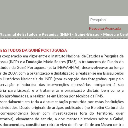
Pesquisa Avançada
Nacional de Estudos e Pesquisa (INEP) - Guiné-Bissau
>
Museu e Cent
DE ESTUDOS DA GUINÉ PORTUGUESA
 cooperação em vigor entre o Instituto Nacional de Estudos e Pesquisa da
issau (INEP) e a Fundação Mário Soares (FMS), o tratamento do Fundo do
studos da Guiné Portuguesa (cota INEP/AHN A6) desenvolveu-se ao longo
ir de 2007, com a organização e digitalização a realizar-se em Bissau pelos
s Históricos Nacionais do INEP (com excepção das fotografias, que pelo
ervação e natureza das intervenções necessárias obrigaram à sua
rária para Lisboa), e o tratamento e organização digitais, bem como a
ação aprofundadas, a realizar-se em Lisboa por técnicos da FMS.
essencialmente em toda a documentação produzida por estas instituições
tividades. Desde originais de artigos publicados (no Boletim Cultural da
correspondência (quer com investigadores fora do território, quer
trativa), elementos de estudo, a documentos históricos sobre a Guiné,
as documentais, constitui um retrato vivo do dia-a-dia de um Museu centro