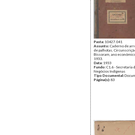
Pasta:
10427.041
Assunto:
Caderno de ar
de palhotas, Circunscrição
Bissoram, ano económico
1933.
Data:
1933
Fundo:
C1.6 - Secretaria 
Negócios Indígenas
Tipo Documental:
Docum
Página(s):
83