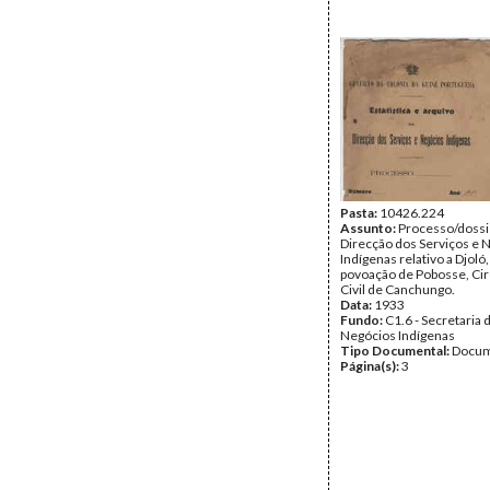
Pasta:
10426.224
Assunto:
Processo/dossi
Direcção dos Serviços e 
Indígenas relativo a Djoló
povoação de Pobosse, Ci
Civil de Canchungo.
Data:
1933
Fundo:
C1.6 - Secretaria 
Negócios Indígenas
Tipo Documental:
Docum
Página(s):
3