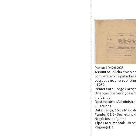
Pasta:
10426.206
Assunto:
Solicita envio 
comparativo de palhotas 
cobradas no ano económi
- 1932.
Remetente:
Jorge Caroço,
Direcção dos Serviços e 
Indígenas
Destinatário:
Administra
Fulacunda
Data:
Terça, 16 de Maio 
Fundo:
C1.6 - Secretaria 
Negócios Indígenas
Tipo Documental:
Corre
Página(s):
1