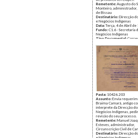
Remetente:
Augusto do 
Monteiro, administrador
de Bissau
Destinatário:
Direcção do
e Negócios Indígenas
Data:
Terça, 4 de Abril de
Fundo:
C1.6 - Secretaria 
Negócios Indígenas
Tipo Documental:
Corre
Página(s):
1
Pasta:
10426.203
Assunto:
Envia requerim
Braima Camará, antigo co
interprete da Direcção do
Negócios Indígenas, pedi
revisão do seu processo.
Remetente:
Manuel Joa
Esteves, administrador,
Circunscrição Civil de C
Destinatário:
Direcção do
e Negócios Indígenas