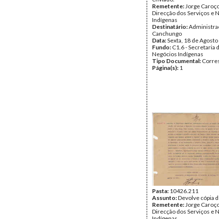
Remetente:
Jorge Caroço,
Direcção dos Serviços e 
Indígenas
Destinatário:
Administra
Canchungo
Data:
Sexta, 18 de Agosto
Fundo:
C1.6 - Secretaria 
Negócios Indígenas
Tipo Documental:
Corre
Página(s):
1
Pasta:
10426.211
Assunto:
Devolve cópia d
Remetente:
Jorge Caroço,
Direcção dos Serviços e 
Indígenas