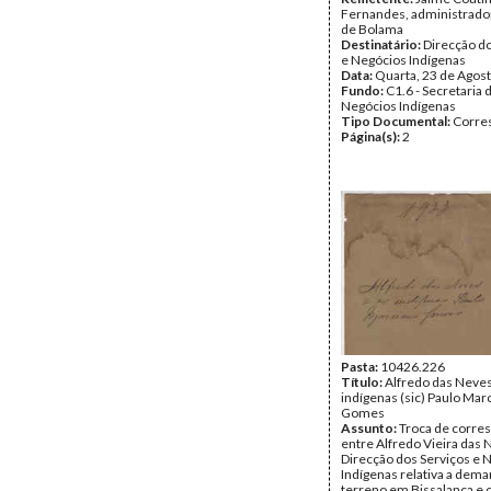
Fernandes, administrado
de Bolama
Destinatário:
Direcção do
e Negócios Indígenas
Data:
Quarta, 23 de Agos
Fundo:
C1.6 - Secretaria 
Negócios Indígenas
Tipo Documental:
Corre
Página(s):
2
Pasta:
10426.226
Título:
Alfredo das Neves
indígenas (sic) Paulo Mar
Gomes
Assunto:
Troca de corre
entre Alfredo Vieira das 
Direcção dos Serviços e 
Indígenas relativa a dem
terreno em Bissalanca e o