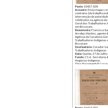
Pasta:
10427.028
Assunto:
Envia mapas-r
contratos (de trabalho in
intervenção da autoridad
celebrados na agência da
Geral dos Trabalhadores 
em Bissoram.
Remetente:
Francisco Xa
Arrobas Martins, agente 
Agência da Curadoria Ger
Trabalhadores Indígenas
Bissoram
Destinatário:
Curador Ge
Trabalhadores Indígenas
Data:
Quinta, 27 de Julho
Fundo:
C1.6 - Secretaria 
Negócios Indígenas
Tipo Documental:
Corre
Página(s):
9
Pasta:
10427.055