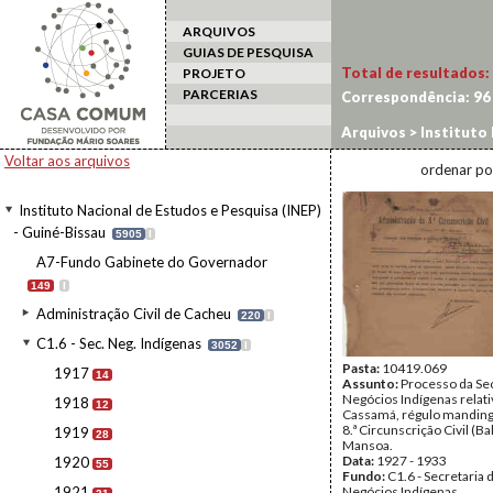
ARQUIVOS
GUIAS DE PESQUISA
Total de resultados:
PROJETO
PARCERIAS
Correspondência:
96
Arquivos
>
Instituto 
1933
Voltar aos arquivos
ordenar po
Instituto Nacional de Estudos e Pesquisa (INEP)
- Guiné-Bissau
5905
I
A7-Fundo Gabinete do Governador
149
I
Administração Civil de Cacheu
220
I
C1.6 - Sec. Neg. Indígenas
3052
I
Pasta:
10419.069
1917
14
Assunto:
Processo da Sec
Negócios Indígenas relati
1918
12
Cassamá, régulo mandinga
8.ª Circunscrição Civil (Ba
1919
28
Mansoa.
Data:
1927 - 1933
1920
55
Fundo:
C1.6 - Secretaria 
1921
Negócios Indígenas