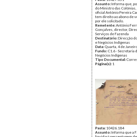
Assunto:
Informa que, p
do Ministro das Colónias,
oficial António Pereira C
tem direito ao abono de 
por ele solicitado.
Remetente:
António Ferr
Gonçalves, director, Dire
Serviços de Fazenda
Destinatário:
Direcção do
e Negócios Indígenas
Data:
Quarta, 4 de Janeir
Fundo:
C1.6 - Secretaria 
Negócios Indígenas
Tipo Documental:
Corre
Página(s):
1
Pasta:
10426.184
Assunto:
Informa que a 
liquidará percentagem de