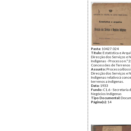
Pasta:
10427.024
Título:
Estatística e Arqu
Direcção dos Serviços e 
Indígenas - Processo n.º 2
Concessões de Terrenos
Assunto:
Processo/dossi
Direcção dos Serviços e 
Indígenas relativo à conc
terrenos a indígenas.
Data:
1933
Fundo:
C1.6 - Secretaria 
Negócios Indígenas
Tipo Documental:
Docum
Página(s):
14