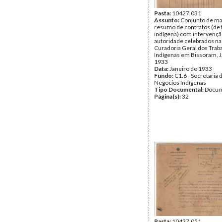
Pasta:
10427.031
Assunto:
Conjunto de ma
resumo de contratos (de 
indígena) com intervençã
autoridade celebrados na
Curadoria Geral dos Trab
Indígenas em Bissoram, J
1933
Data:
Janeiro de 1933
Fundo:
C1.6 - Secretaria 
Negócios Indígenas
Tipo Documental:
Docum
Página(s):
32
Pasta:
10427.051