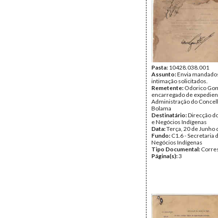
Pasta:
10428.038.001
Assunto:
Envia mandado
intimação solicitados.
Remetente:
Odorico Gom
encarregado de expedien
Administração do Concel
Bolama
Destinatário:
Direcção do
e Negócios Indígenas
Data:
Terça, 20 de Junho
Fundo:
C1.6 - Secretaria 
Negócios Indígenas
Tipo Documental:
Corre
Página(s):
3