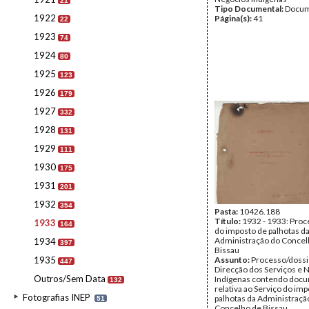
21
Tipo Documental:
Docum
1922
Página(s):
41
22
1923
74
1924
80
1925
123
1926
179
1927
332
1928
131
1929
111
1930
175
1931
201
1932
354
Pasta:
10426.188
Título:
1932 - 1933: Proc
1933
164
do imposto de palhotas d
Administração do Concel
1934
397
Bissau
1935
Assunto:
Processo/dossi
447
Direcção dos Serviços e 
Outros/Sem Data
Indígenas contendo doc
132
relativa ao Serviço do im
Fotografias INEP
palhotas da Administraçã
51
Concelho de Bissau.