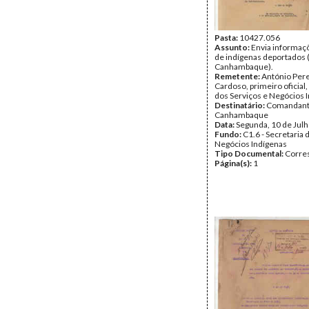
Pasta:
10427.056
Assunto:
Envia informaç
de indígenas deportados
Canhambaque).
Remetente:
António Pere
Cardoso, primeiro oficial
dos Serviços e Negócios 
Destinatário:
Comandante
Canhambaque
Data:
Segunda, 10 de Jul
Fundo:
C1.6 - Secretaria 
Negócios Indígenas
Tipo Documental:
Corre
Página(s):
1