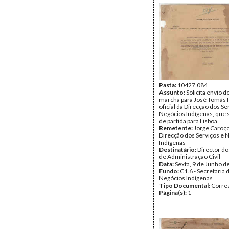
Pasta:
10427.084
Assunto:
Solicita envio d
marcha para José Tomás Pi
oficial da Direcção dos Se
Negócios Indígenas, que 
de partida para Lisboa.
Remetente:
Jorge Caroço,
Direcção dos Serviços e 
Indígenas
Destinatário:
Director do
de Administração Civil
Data:
Sexta, 9 de Junho d
Fundo:
C1.6 - Secretaria 
Negócios Indígenas
Tipo Documental:
Corre
Página(s):
1