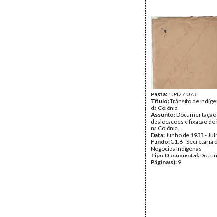
Pasta:
10427.073
Título:
Trânsito de indíg
da Colónia
Assunto:
Documentação r
deslocações e fixação de
na Colónia.
Data:
Junho de 1933 - Ju
Fundo:
C1.6 - Secretaria 
Negócios Indígenas
Tipo Documental:
Docum
Página(s):
9