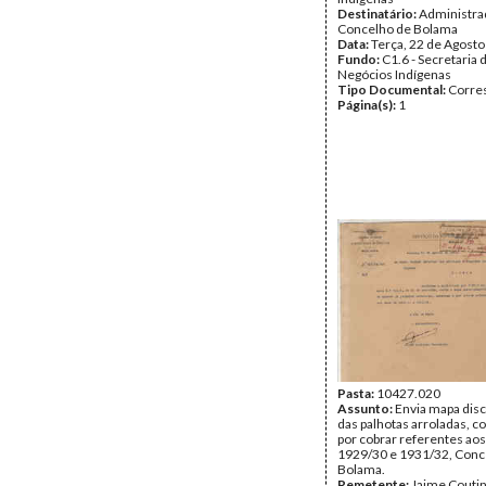
Destinatário:
Administra
Concelho de Bolama
Data:
Terça, 22 de Agost
Fundo:
C1.6 - Secretaria 
Negócios Indígenas
Tipo Documental:
Corre
Página(s):
1
Pasta:
10427.020
Assunto:
Envia mapa disc
das palhotas arroladas, c
por cobrar referentes aos
1929/30 e 1931/32, Conc
Bolama.
Remetente:
Jaime Couti