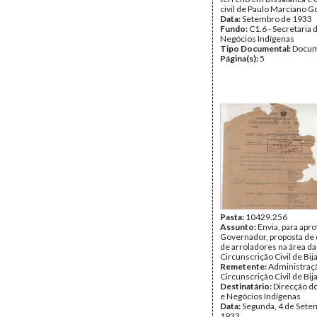
civil de Paulo Marciano G
Data:
Setembro de 1933
Fundo:
C1.6 - Secretaria 
Negócios Indígenas
Tipo Documental:
Docum
Página(s):
5
Pasta:
10429.256
Assunto:
Envia, para apr
Governador, proposta de 
de arroladores na área da
Circunscrição Civil de Bij
Remetente:
Administraç
Circunscrição Civil de Bij
Destinatário:
Direcção do
e Negócios Indígenas
Data:
Segunda, 4 de Sete
1933