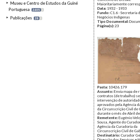
Museu e Centro de Estudos da Guiné
Maioritariamente corres
Data:
1932 - 1933
Portuguesa
2405
I
Fundo:
C1.6 - Secretaria 
Negócios Indígenas
Publicações
28
I
Tipo Documental:
Docum
Página(s):
23
Pasta:
10426.179
Assunto:
Envia mapa de r
contratos (de trabalho) 
intervenção de autoridad
aprovados pela Agência d
da Circunscrição Civil de
durante o mês de Abril d
Remetente:
Eugénio Vel
Sousa, Agente do Curador
Agência da Curadoria da
Circunscrição Civil de Ga
Destinatário:
Curador Ge
Direcção dos Serviços e 