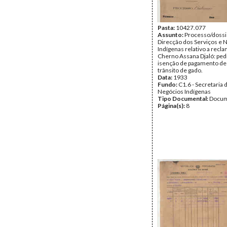
Pasta:
10427.077
Assunto:
Processo/dossi
Direcção dos Serviços e 
Indígenas relativo a recl
Cherno Assana Djaló: ped
isenção de pagamento de 
trânsito de gado.
Data:
1933
Fundo:
C1.6 - Secretaria 
Negócios Indígenas
Tipo Documental:
Docum
Página(s):
8