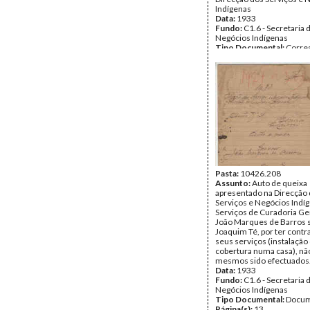
Indígenas
Data:
1933
Fundo:
C1.6 - Secretaria 
Negócios Indígenas
Tipo Documental:
Corre
Página(s):
3
Pasta:
10426.208
Assunto:
Auto de queixa
apresentado na Direcção
Serviços e Negócios Indí
Serviços de Curadoria Ge
João Marques de Barros 
Joaquim Té, por ter contr
seus serviços (instalação
cobertura numa casa), nã
mesmos sido efectuados
Data:
1933
Fundo:
C1.6 - Secretaria 
Negócios Indígenas
Tipo Documental:
Docum
Página(s):
13