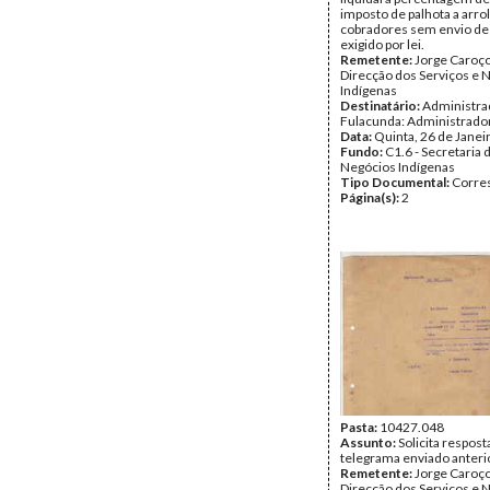
imposto de palhota a arro
cobradores sem envio d
exigido por lei.
Remetente:
Jorge Caroço,
Direcção dos Serviços e 
Indígenas
Destinatário:
Administra
Fulacunda: Administrado
Data:
Quinta, 26 de Janei
Fundo:
C1.6 - Secretaria 
Negócios Indígenas
Tipo Documental:
Corre
Página(s):
2
Pasta:
10427.048
Assunto:
Solicita respost
telegrama enviado anter
Remetente:
Jorge Caroço,
Direcção dos Serviços e 