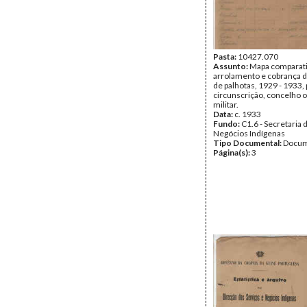
Pasta:
10427.070
Assunto:
Mapa comparati
arrolamento e cobrança 
de palhotas, 1929 - 1933,
circunscrição, concelho
militar.
Data:
c. 1933
Fundo:
C1.6 - Secretaria 
Negócios Indígenas
Tipo Documental:
Docum
Página(s):
3