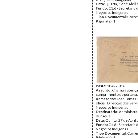
Data:
Quarta, 12 de Abril
Fundo:
C1.6 - Secretaria 
Negócios Indígenas
Tipo Documental:
Corre
Página(s):
1
Pasta:
10427.016
Assunto:
Chama a atençã
cumprimento de portaria.
Remetente:
José Tomás Pi
oficial, Direcção dos Serv
Negócios Indígenas
Destinatário:
Administra
Bubaque
Data:
Quinta, 27 de Abril
Fundo:
C1.6 - Secretaria 
Negócios Indígenas
Tipo Documental:
Corre
Página(s):
1