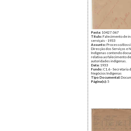
Pasta:
10427.067
Título:
Falecimento de i
serviçais - 1933
Assunto:
Processo/dossi
Direcção dos Serviços e 
Indígenas contendo doc
relativa ao falecimento d
autoridades indígenas.
Data:
1933
Fundo:
C1.6 - Secretaria 
Negócios Indígenas
Tipo Documental:
Docum
Página(s):
5