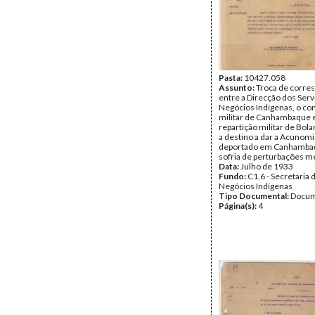
Pasta:
10427.058
Assunto:
Troca de corre
entre a Direcção dos Serv
Negócios Indígenas, o c
militar de Canhambaque e
repartição militar de Bola
a destino a dar a Acunomi
deportado em Canhamba
sofria de perturbações m
Data:
Julho de 1933
Fundo:
C1.6 - Secretaria 
Negócios Indígenas
Tipo Documental:
Docum
Página(s):
4