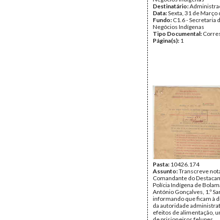
Destinatário:
Administra
Data:
Sexta, 31 de Março
Fundo:
C1.6 - Secretaria 
Negócios Indígenas
Tipo Documental:
Corre
Página(s):
1
Pasta:
10426.174
Assunto:
Transcreve not
Comandante do Destaca
Polícia Indígena de Bola
António Gonçalves, 1.º Sa
informando que ficam à d
da autoridade administrat
efeitos de alimentação, 
de prisioneiros felupes.