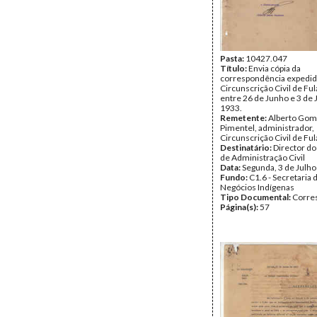
Pasta:
10427.047
Título:
Envia cópia da
correspondência expedid
Circunscrição Civil de Fu
entre 26 de Junho e 3 de 
1933.
Remetente:
Alberto Go
Pimentel, administrador,
Circunscrição Civil de Fu
Destinatário:
Director do
de Administração Civil
Data:
Segunda, 3 de Julh
Fundo:
C1.6 - Secretaria 
Negócios Indígenas
Tipo Documental:
Corre
Página(s):
57