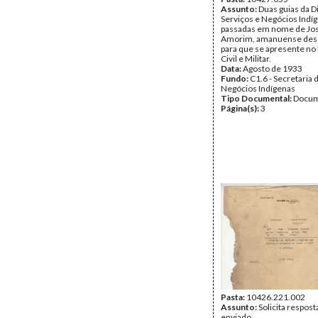
Assunto:
Duas guias da D
Serviços e Negócios Indí
passadas em nome de Jo
Amorim, amanuense dess
para que se apresente no 
Civil e Militar.
Data:
Agosto de 1933
Fundo:
C1.6 - Secretaria 
Negócios Indígenas
Tipo Documental:
Docum
Página(s):
3
Pasta:
10426.221.002
Assunto:
Solicita respost
enviado.