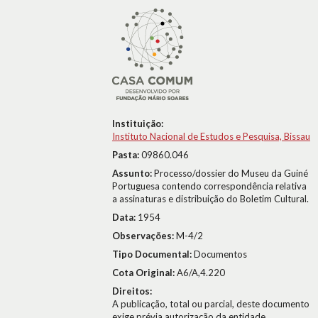
Instituição:
Instituto Nacional de Estudos e Pesquisa, Bissau
Pasta:
09860.046
Assunto:
Processo/dossier do Museu da Guiné
Portuguesa contendo correspondência relativa
a assinaturas e distribuição do Boletim Cultural.
Data:
1954
Observações:
M-4/2
Tipo Documental:
Documentos
Cota Original:
A6/A,4.220
Direitos:
A publicação, total ou parcial, deste documento
exige prévia autorização da entidade