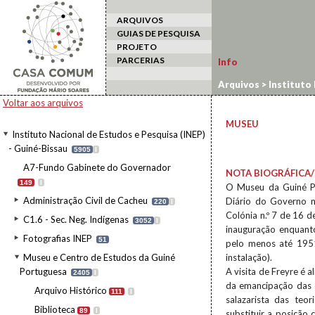
ARQUIVOS
GUIAS DE PESQUISA
PROJETO
PARCERIAS
Info
Arquivos
>
Instituto 
da Guiné Portuguesa
Voltar aos arquivos
MUSEU
Instituto Nacional de Estudos e Pesquisa (INEP)
- Guiné-Bissau
5905
I
A7-Fundo Gabinete do Governador
NOTA BIOGRÁFICA/
149
I
O Museu da Guiné Po
Administração Civil de Cacheu
Diário do Governo n
220
I
Colónia n.º 7 de 16 d
C1.6 - Sec. Neg. Indígenas
3052
I
inauguração enquant
Fotografias INEP
51
pelo menos até 1951
Museu e Centro de Estudos da Guiné
instalação).
Portuguesa
A visita de Freyre é 
2405
I
da emancipação das c
Arquivo Histórico
111
I
salazarista das teor
Biblioteca
89
I
substituir a posição 