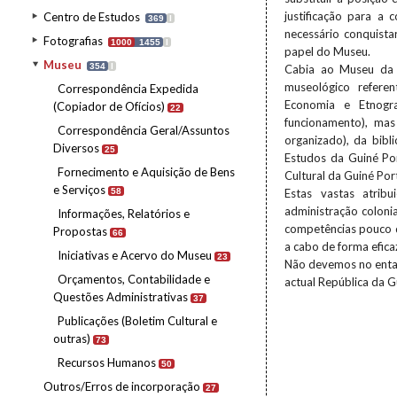
justificação para a 
Centro de Estudos
369
I
necessário conquista
Fotografias
1000
1455
I
papel do Museu.
Museu
354
I
Cabia ao Museu da 
museológico referen
Correspondência Expedida
Economia e Etnogr
(Copiador de Ofícios)
22
funcionamento), mas
Correspondência Geral/Assuntos
organizado), da bib
Diversos
25
Estudos da Guiné Por
Fornecimento e Aquisição de Bens
Cultural da Guiné Por
e Serviços
58
Estas vastas atribu
administração coloni
Informações, Relatórios e
competências pouco d
Propostas
66
a cabo de forma efica
Iniciativas e Acervo do Museu
23
Não devemos no entant
Orçamentos, Contabilidade e
actual República da 
Questões Administrativas
37
Publicações (Boletim Cultural e
outras)
73
Recursos Humanos
50
Outros/Erros de incorporação
27