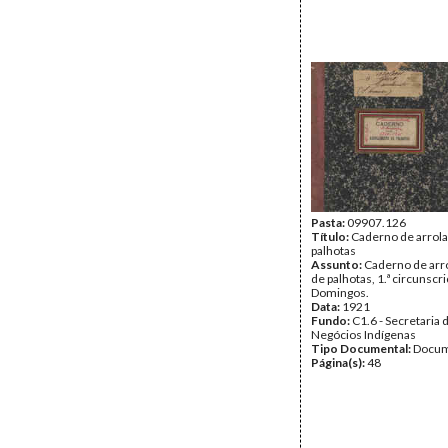
Pasta:
09907.126
Título:
Caderno de arrol
palhotas
Assunto:
Caderno de ar
de palhotas, 1.ª circunscriç
Domingos.
Data:
1921
Fundo:
C1.6 - Secretaria 
Negócios Indígenas
Tipo Documental:
Docum
Página(s):
48