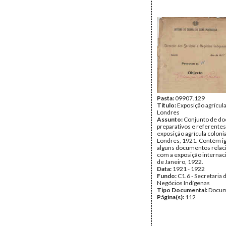
Pasta:
09907.129
Título:
Exposição agrícula
Londres
Assunto:
Conjunto de d
preparativos e referentes
exposição agrícula colonia
Londres, 1921. Contém i
alguns documentos relac
com a exposição internaci
de Janeiro, 1922.
Data:
1921 - 1922
Fundo:
C1.6 - Secretaria 
Negócios Indígenas
Tipo Documental:
Docum
Página(s):
112