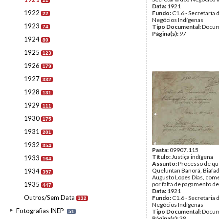
21
Data:
1921
1922
Fundo:
C1.6 - Secretaria 
22
Negócios Indígenas
1923
Tipo Documental:
Docum
74
Página(s):
97
1924
80
1925
123
1926
179
1927
332
1928
131
1929
111
1930
175
1931
201
1932
354
Pasta:
09907.115
Título:
Justiça indígena
1933
164
Assunto:
Processo de qu
Queluntan Banorá, Biafad
1934
397
Augusto Lopes Dias, come
1935
por falta de pagamento de 
447
Data:
1921
Outros/Sem Data
Fundo:
C1.6 - Secretaria 
132
Negócios Indígenas
Fotografias INEP
Tipo Documental:
Docum
51
Página(s):
38