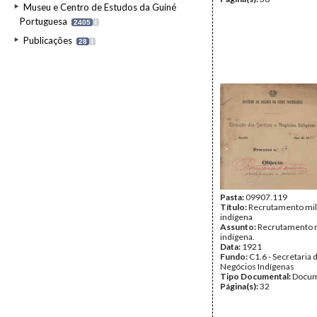
Museu e Centro de Estudos da Guiné
Portuguesa
2405
I
Publicações
28
I
Pasta:
09907.119
Título:
Recrutamento mil
indígena
Assunto:
Recrutamento m
indígena.
Data:
1921
Fundo:
C1.6 - Secretaria 
Negócios Indígenas
Tipo Documental:
Docum
Página(s):
32