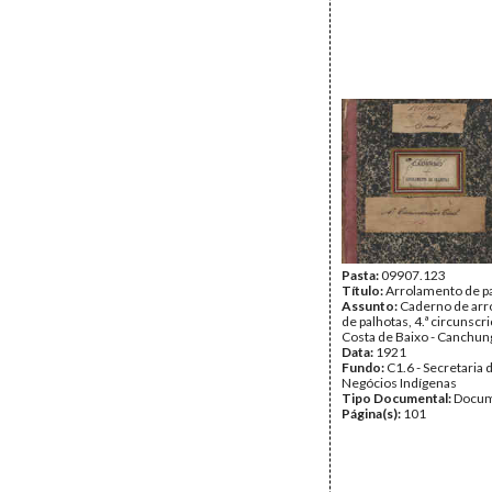
Pasta:
09907.123
Título:
Arrolamento de p
Assunto:
Caderno de ar
de palhotas, 4.ª circunscriç
Costa de Baixo - Canchun
Data:
1921
Fundo:
C1.6 - Secretaria 
Negócios Indígenas
Tipo Documental:
Docum
Página(s):
101