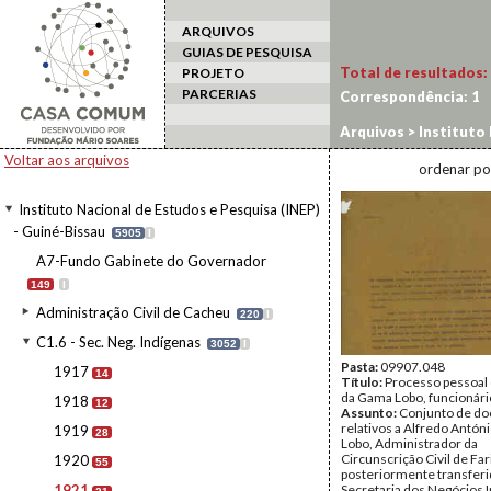
ARQUIVOS
GUIAS DE PESQUISA
Total de resultados:
PROJETO
PARCERIAS
Correspondência:
1
Arquivos
>
Instituto 
1921
Voltar aos arquivos
ordenar po
Instituto Nacional de Estudos e Pesquisa (INEP)
- Guiné-Bissau
5905
I
A7-Fundo Gabinete do Governador
149
I
Administração Civil de Cacheu
220
I
C1.6 - Sec. Neg. Indígenas
3052
I
Pasta:
09907.048
1917
14
Título:
Processo pessoal 
da Gama Lobo, funcionário
1918
12
Assunto:
Conjunto de d
relativos a Alfredo Antó
1919
28
Lobo, Administrador da
Circunscrição Civil de Far
1920
55
posteriormente transferi
1921
Secretaria dos Negócios 