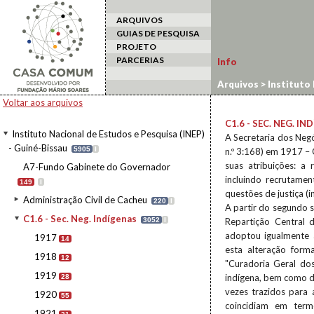
ARQUIVOS
GUIAS DE PESQUISA
PROJETO
PARCERIAS
Info
Arquivos
>
Instituto 
Voltar aos arquivos
C1.6 - SEC. NEG. I
Instituto Nacional de Estudos e Pesquisa (INEP)
A Secretaria dos Negó
- Guiné-Bissau
5905
I
n.º 3:168) em 1917 – 
suas atribuições: a 
A7-Fundo Gabinete do Governador
incluindo recrutamen
149
I
questões de justiça (i
Administração Civil de Cacheu
220
I
A partir do segundo 
C1.6 - Sec. Neg. Indígenas
3052
I
Repartição Central d
adoptou igualmente 
1917
14
esta alteração form
1918
12
"Curadoria Geral dos
1919
indígena, bem como d
28
vezes trazidos para 
1920
55
coincidiam em term
1921