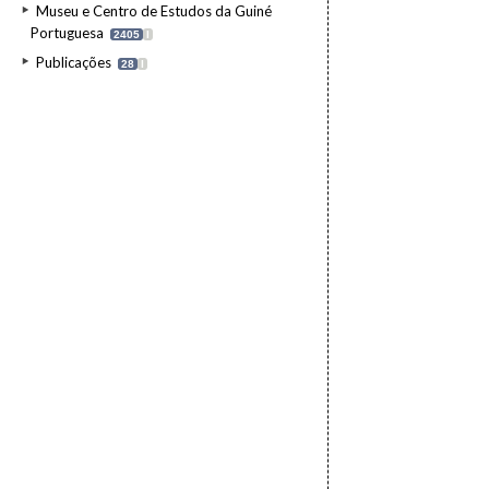
Museu e Centro de Estudos da Guiné
Portuguesa
2405
I
Publicações
28
I