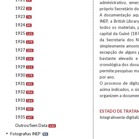
21
administrativo, eme
1922
próprio Secretário do
22
A documentação aqui
1923
74
INEP, a British Libra
1924
80
todos os materiais, 
1925
capital da Guiné (18
123
da Secretaria dos N
1926
179
simplesmente amonto
1927
332
excepção de alguns p
1928
bastante elevado 
131
cronológica dos docu
1929
111
permite pesquisas mai
1930
175
por ano.
O processo de digita
1931
201
acima indicados, o s
1932
354
organizem a documen
1933
164
1934
397
ESTADO DE TRATA
1935
Integralmente digital
447
Outros/Sem Data
132
Fotografias INEP
51