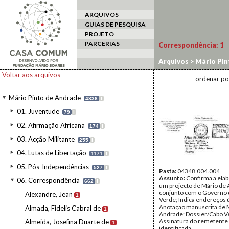
ARQUIVOS
GUIAS DE PESQUISA
PROJETO
PARCERIAS
Correspondência:
1
Arquivos
>
Mário Pin
Voltar aos arquivos
ordenar po
Mário Pinto de Andrade
4336
I
01. Juventude
79
I
02. Afirmação Africana
174
I
03. Acção Militante
255
I
04. Lutas de Libertação
1171
I
05. Pós-Independências
527
I
Pasta:
04348.004.004
Assunto:
Confirma a ela
06. Correspondência
662
I
um projecto de Mário de
conjunto com o Governo 
Alexandre, Jean
1
Verde; Indica endereços ú
Anotação manuscrita de 
Almada, Fidelis Cabral de
1
Andrade: Dossier/Cabo V
Assinatura do remetente
Almeida, Josefina Duarte de
1
identificada.