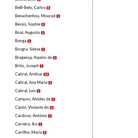
Belli-Belo, Carlos
8
Benachenhou, Mourad
1
Bessis, Sophie
2
Boal, Augusto
1
Bonga
1
Bosgra, Sietse
1
Bragança, Aquino de
1
Brito, Joseph
1
Cabral, Amílcar
12
Cabral, Ana Maria
3
Cabral, Luís
1
Campos, Alcides de
1
Canto, Violante do
1
Cardoso, António
1
Carreira, Iko
1
Carrilho, Maria
3