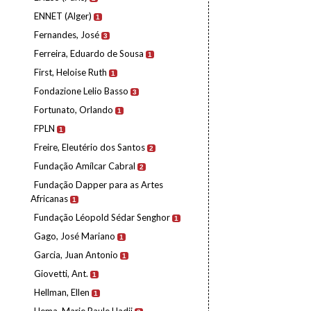
ENNET (Alger)
1
Fernandes, José
3
Ferreira, Eduardo de Sousa
1
First, Heloise Ruth
1
Fondazione Lelio Basso
3
Fortunato, Orlando
1
FPLN
1
Freire, Eleutério dos Santos
2
Fundação Amílcar Cabral
2
Fundação Dapper para as Artes
Africanas
1
Fundação Léopold Sédar Senghor
1
Gago, José Mariano
1
Garcia, Juan Antonio
1
Giovetti, Ant.
1
Hellman, Ellen
1