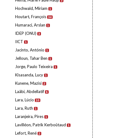
Hema, Marie Paule Hadji
3
Hochwald, Miriam
1
Houtart, François
34
Humaraci, Arslan
1
IDEP (ONU)
3
IICT
1
Jacinto, António
1
Jelloun, Tahar Ben
1
Jorge, Paulo Teixeira
1
Kisasanda, Lucy
1
Kunene, Mazisi
2
Laâbi, Abdellatif
6
Lara, Lúcio
10
Lara, Ruth
1
Laranjeira, Pires
1
Lavilléon, Patrik Kerboûtaud
1
Lefort, René
2