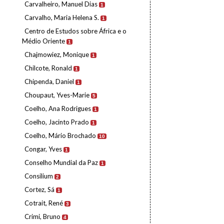
Carvalheiro, Manuel Dias
1
Carvalho, Maria Helena S.
1
Centro de Estudos sobre África e o
Médio Oriente
1
Chajmowiez, Monique
1
Chilcote, Ronald
1
Chipenda, Daniel
1
Choupaut, Yves-Marie
5
Coelho, Ana Rodrigues
1
Coelho, Jacinto Prado
1
Coelho, Mário Brochado
10
Congar, Yves
1
Conselho Mundial da Paz
1
Consilium
2
Cortez, Sá
1
Cotrait, René
3
Crimi, Bruno
4