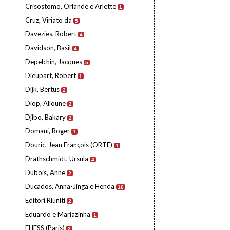
Crisostomo, Orlande e Arlette
1
Cruz, Viriato da
5
Davezies, Robert
4
Davidson, Basil
4
Depelchin, Jacques
5
Dieupart, Robert
1
Dijk, Bertus
2
Diop, Alioune
2
Djibo, Bakary
2
Domani, Roger
1
Douric, Jean François (ORTF)
1
Drathschmidt, Ursula
4
Dubois, Anne
2
Ducados, Anna-Jinga e Henda
16
Editori Riuniti
2
Eduardo e Mariazinha
1
EHESS (Paris)
2