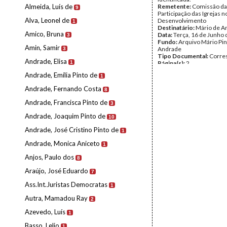
Almeida, Luís de
Remetente:
Comissão da
9
Participação das Igrejas n
Alva, Leonel de
Desenvolvimento
1
Destinatário:
Mário de A
Amico, Bruna
Data:
Terça, 16 de Junho
3
Fundo:
Arquivo Mário Pin
Amin, Samir
Andrade
3
Tipo Documental:
Corre
Andrade, Elisa
1
Página(s):
2
Andrade, Emília Pinto de
1
Andrade, Fernando Costa
8
Andrade, Francisca Pinto de
3
Andrade, Joaquim Pinto de
10
Andrade, José Cristino Pinto de
1
Andrade, Monica Aniceto
1
Anjos, Paulo dos
8
Araújo, José Eduardo
7
Ass.Int.Juristas Democratas
1
Autra, Mamadou Ray
2
Azevedo, Luís
1
Basso, Lelio
1