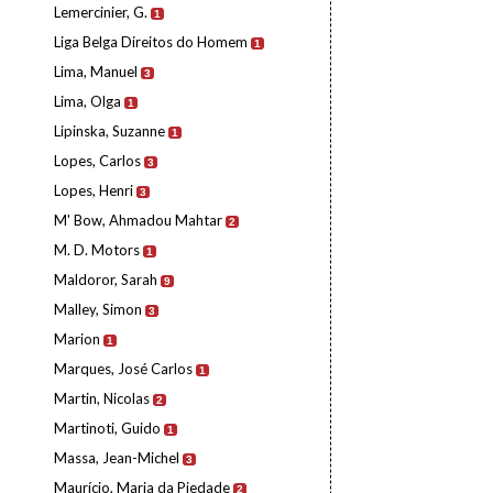
Lemercinier, G.
1
Liga Belga Direitos do Homem
1
Lima, Manuel
3
Lima, Olga
1
Lipinska, Suzanne
1
Lopes, Carlos
3
Lopes, Henri
3
M' Bow, Ahmadou Mahtar
2
M. D. Motors
1
Maldoror, Sarah
9
Malley, Simon
3
Marion
1
Marques, José Carlos
1
Martin, Nicolas
2
Martinoti, Guido
1
Massa, Jean-Michel
3
Maurício, Maria da Piedade
2