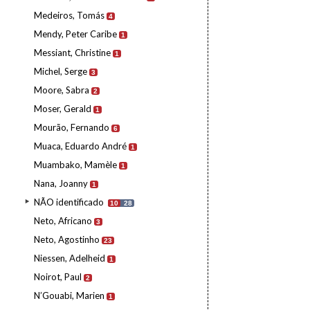
Medeiros, Tomás
4
Mendy, Peter Caribe
1
Messiant, Christine
1
Michel, Serge
3
Moore, Sabra
2
Moser, Gerald
1
Mourão, Fernando
6
Muaca, Eduardo André
1
Muambako, Mamèle
1
Nana, Joanny
1
NÃO identificado
10
28
Neto, Africano
3
Neto, Agostinho
23
Niessen, Adelheid
1
Noirot, Paul
2
N’Gouabi, Marien
1