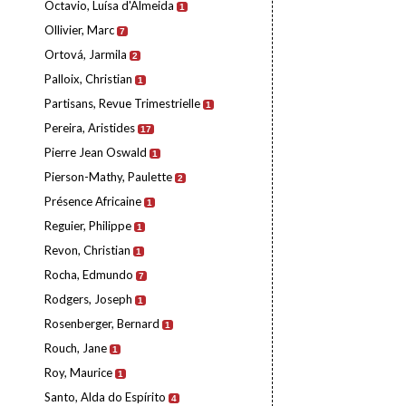
Octavio, Luísa d'Almeida
1
Ollivier, Marc
7
Ortová, Jarmila
2
Palloix, Christian
1
Partisans, Revue Trimestrielle
1
Pereira, Aristides
17
Pierre Jean Oswald
1
Pierson-Mathy, Paulette
2
Présence Africaine
1
Reguier, Philippe
1
Revon, Christian
1
Rocha, Edmundo
7
Rodgers, Joseph
1
Rosenberger, Bernard
1
Rouch, Jane
1
Roy, Maurice
1
Santo, Alda do Espírito
4