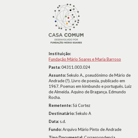
Instituição:
Fundação Mário Soares e Maria Barroso
Pasta:
04311.003.024
Assunto:
Sekulo A., pseudónimo de Mário de
Andrade (?). Livro de poesia, publicado em
1967. Poemas em kimbundo e português. Luiz
de Almeida. Aquino de Bragança. Edmundo
Rocha.
Remetente:
Sá Cortez
Destinatário:
Sekulo A
Data:
s.d.
Fundo:
Arquivo Mário Pinto de Andrade
Tipo Documental:
Correspondencia