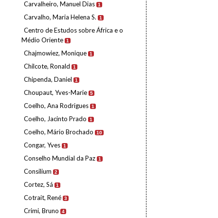
Carvalheiro, Manuel Dias
1
Carvalho, Maria Helena S.
1
Centro de Estudos sobre África e o
Médio Oriente
1
Chajmowiez, Monique
1
Chilcote, Ronald
1
Chipenda, Daniel
1
Choupaut, Yves-Marie
5
Coelho, Ana Rodrigues
1
Coelho, Jacinto Prado
1
Coelho, Mário Brochado
10
Congar, Yves
1
Conselho Mundial da Paz
1
Consilium
2
Cortez, Sá
1
Cotrait, René
3
Crimi, Bruno
4