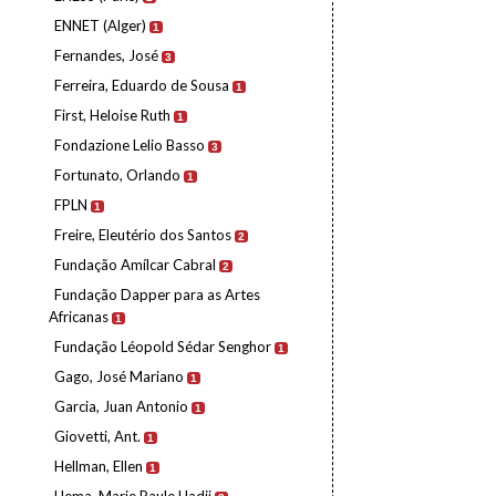
ENNET (Alger)
1
Fernandes, José
3
Ferreira, Eduardo de Sousa
1
First, Heloise Ruth
1
Fondazione Lelio Basso
3
Fortunato, Orlando
1
FPLN
1
Freire, Eleutério dos Santos
2
Fundação Amílcar Cabral
2
Fundação Dapper para as Artes
Africanas
1
Fundação Léopold Sédar Senghor
1
Gago, José Mariano
1
Garcia, Juan Antonio
1
Giovetti, Ant.
1
Hellman, Ellen
1