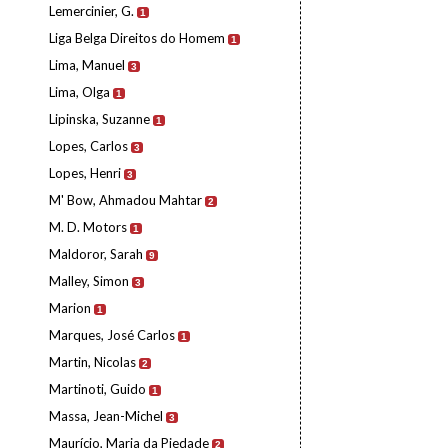
Lemercinier, G.
1
Liga Belga Direitos do Homem
1
Lima, Manuel
3
Lima, Olga
1
Lipinska, Suzanne
1
Lopes, Carlos
3
Lopes, Henri
3
M' Bow, Ahmadou Mahtar
2
M. D. Motors
1
Maldoror, Sarah
9
Malley, Simon
3
Marion
1
Marques, José Carlos
1
Martin, Nicolas
2
Martinoti, Guido
1
Massa, Jean-Michel
3
Maurício, Maria da Piedade
2