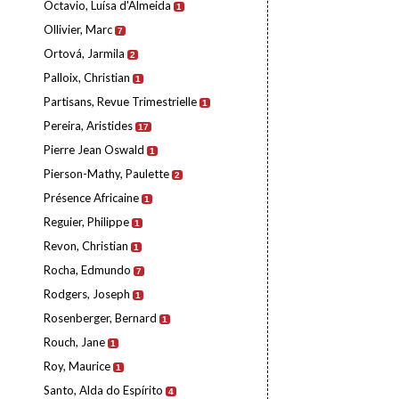
Octavio, Luísa d'Almeida
1
Ollivier, Marc
7
Ortová, Jarmila
2
Palloix, Christian
1
Partisans, Revue Trimestrielle
1
Pereira, Aristides
17
Pierre Jean Oswald
1
Pierson-Mathy, Paulette
2
Présence Africaine
1
Reguier, Philippe
1
Revon, Christian
1
Rocha, Edmundo
7
Rodgers, Joseph
1
Rosenberger, Bernard
1
Rouch, Jane
1
Roy, Maurice
1
Santo, Alda do Espírito
4