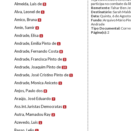
Almeida, Luís de
participa no combate da li
9
Remetente:
Tahar Ben Je
Alva, Leonel de
Destinatário:
Sarah Mald
1
Data:
Quinta, 6 de Agost
Amico, Bruna
Fundo:
Arquivo Mário Pin
3
Andrade
Amin, Samir
Tipo Documental:
Corre
3
Página(s):
2
Andrade, Elisa
1
Andrade, Emília Pinto de
1
Andrade, Fernando Costa
8
Andrade, Francisca Pinto de
3
Andrade, Joaquim Pinto de
10
Andrade, José Cristino Pinto de
1
Andrade, Monica Aniceto
1
Anjos, Paulo dos
8
Araújo, José Eduardo
7
Ass.Int.Juristas Democratas
1
Autra, Mamadou Ray
2
Azevedo, Luís
1
Basso, Lelio
1