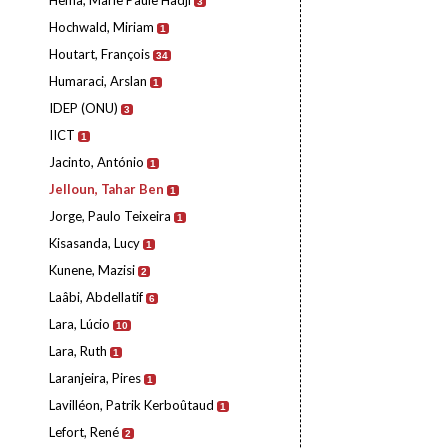
Hema, Marie Paule Hadji
3
Hochwald, Miriam
1
Houtart, François
34
Humaraci, Arslan
1
IDEP (ONU)
3
IICT
1
Jacinto, António
1
Jelloun, Tahar Ben
1
Jorge, Paulo Teixeira
1
Kisasanda, Lucy
1
Kunene, Mazisi
2
Laâbi, Abdellatif
6
Lara, Lúcio
10
Lara, Ruth
1
Laranjeira, Pires
1
Lavilléon, Patrik Kerboûtaud
1
Lefort, René
2