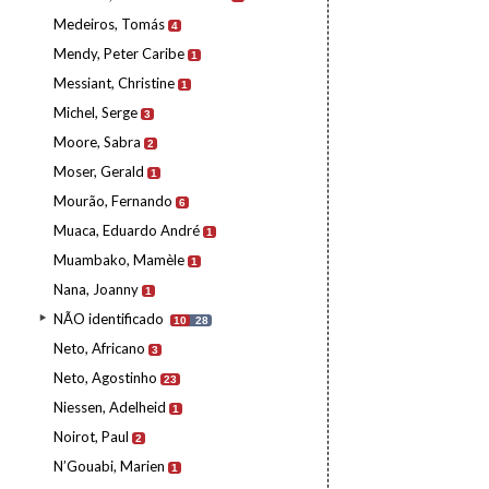
Medeiros, Tomás
4
Mendy, Peter Caribe
1
Messiant, Christine
1
Michel, Serge
3
Moore, Sabra
2
Moser, Gerald
1
Mourão, Fernando
6
Muaca, Eduardo André
1
Muambako, Mamèle
1
Nana, Joanny
1
NÃO identificado
10
28
Neto, Africano
3
Neto, Agostinho
23
Niessen, Adelheid
1
Noirot, Paul
2
N’Gouabi, Marien
1