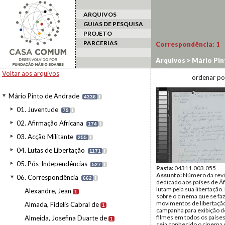
ARQUIVOS
GUIAS DE PESQUISA
PROJETO
PARCERIAS
Correspondência:
1
Arquivos
>
Mário Pin
Voltar aos arquivos
ordenar po
Mário Pinto de Andrade
4336
I
01. Juventude
79
I
02. Afirmação Africana
174
I
03. Acção Militante
255
I
04. Lutas de Libertação
1171
I
05. Pós-Independências
527
I
Pasta:
04311.003.055
Assunto:
Número da revi
06. Correspondência
662
I
dedicado aos países de Áf
lutam pela sua libertação.
Alexandre, Jean
1
sobre o cinema que se faz
movimentos de libertação
Almada, Fidelis Cabral de
1
campanha para exibição 
filmes em todos os países
Almeida, Josefina Duarte de
1
seja conhecido o cinema