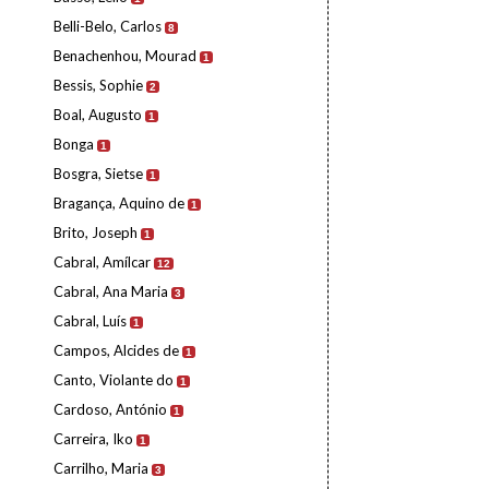
Belli-Belo, Carlos
8
Benachenhou, Mourad
1
Bessis, Sophie
2
Boal, Augusto
1
Bonga
1
Bosgra, Sietse
1
Bragança, Aquino de
1
Brito, Joseph
1
Cabral, Amílcar
12
Cabral, Ana Maria
3
Cabral, Luís
1
Campos, Alcides de
1
Canto, Violante do
1
Cardoso, António
1
Carreira, Iko
1
Carrilho, Maria
3