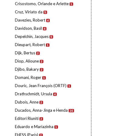
Crisostomo, Orlande e Arlette
1
Cruz, Viriato da
5
Davezies, Robert
4
Davidson, Basil
4
Depelchin, Jacques
5
Dieupart, Robert
1
Dijk, Bertus
2
Diop, Alioune
2
Djibo, Bakary
2
Domani, Roger
1
Douric, Jean François (ORTF)
1
Drathschmidt, Ursula
4
Dubois, Anne
2
Ducados, Anna-Jinga e Henda
16
Editori Riuniti
2
Eduardo e Mariazinha
1
EHESS (Paris)
2