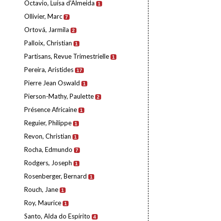
Octavio, Luísa d'Almeida
1
Ollivier, Marc
7
Ortová, Jarmila
2
Palloix, Christian
1
Partisans, Revue Trimestrielle
1
Pereira, Aristides
17
Pierre Jean Oswald
1
Pierson-Mathy, Paulette
2
Présence Africaine
1
Reguier, Philippe
1
Revon, Christian
1
Rocha, Edmundo
7
Rodgers, Joseph
1
Rosenberger, Bernard
1
Rouch, Jane
1
Roy, Maurice
1
Santo, Alda do Espírito
4