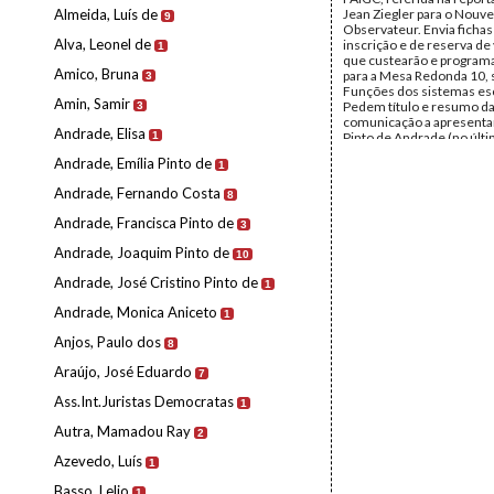
Almeida, Luís de
Jean Ziegler para o Nouve
9
Observateur. Envia fichas
Alva, Leonel de
inscrição e de reserva de
1
que custearão e programa
Amico, Bruna
para a Mesa Redonda 10, 
3
Funções dos sistemas es
Amin, Samir
Pedem título e resumo d
3
comunicação a apresenta
Andrade, Elisa
1
Pinto de Andrade (no últ
programa, tem o título pr
Andrade, Emília Pinto de
1
Novo Sistema de Educaçã
Bissau)
Andrade, Fernando Costa
8
Remetente:
Guido Martin
Destinatário:
Mário de A
Andrade, Francisca Pinto de
3
Data:
Quinta, 27 de Junh
Fundo:
Arquivo Mário Pin
Andrade, Joaquim Pinto de
10
Andrade
Tipo Documental:
Corre
Andrade, José Cristino Pinto de
1
Página(s):
31
Andrade, Monica Aniceto
1
Anjos, Paulo dos
8
Araújo, José Eduardo
7
Ass.Int.Juristas Democratas
1
Autra, Mamadou Ray
2
Azevedo, Luís
1
Basso, Lelio
1