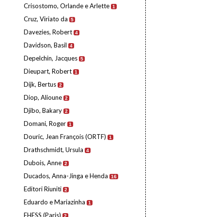
Crisostomo, Orlande e Arlette
1
Cruz, Viriato da
5
Davezies, Robert
4
Davidson, Basil
4
Depelchin, Jacques
5
Dieupart, Robert
1
Dijk, Bertus
2
Diop, Alioune
2
Djibo, Bakary
2
Domani, Roger
1
Douric, Jean François (ORTF)
1
Drathschmidt, Ursula
4
Dubois, Anne
2
Ducados, Anna-Jinga e Henda
16
Editori Riuniti
2
Eduardo e Mariazinha
1
EHESS (Paris)
2