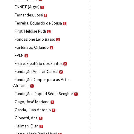
ENNET (Alger)
1
Fernandes, José
3
Ferreira, Eduardo de Sousa
1
First, Heloise Ruth
1
Fondazione Lelio Basso
3
Fortunato, Orlando
1
FPLN
1
Freire, Eleutério dos Santos
2
Fundação Amílcar Cabral
2
Fundação Dapper para as Artes
Africanas
1
Fundação Léopold Sédar Senghor
1
Gago, José Mariano
1
Garcia, Juan Antonio
1
Giovetti, Ant.
1
Hellman, Ellen
1