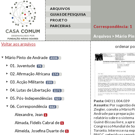
ARQUIVOS
GUIAS DE PESQUISA
PROJETO
PARCERIAS
Correspondência:
1
Arquivos
>
Mário Pin
Voltar aos arquivos
ordenar po
Mário Pinto de Andrade
4336
I
01. Juventude
79
I
02. Afirmação Africana
174
I
03. Acção Militante
255
I
04. Lutas de Libertação
1171
I
05. Pós-Independências
527
I
Pasta:
04311.004.039
Assunto:
Por sugestão d
06. Correspondência
662
I
Ziegler, convite a Mário P
Andrade para preparação
Alexandre, Jean
1
relatório sobre o sistema
Guiné-Bissau livre, a apr
Almada, Fidelis Cabral de
1
Congresso Mundial de So
Toronto. Interesse na exp
Almeida, Josefina Duarte de
1
PAIGC, referida na repor