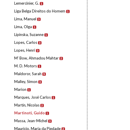
Lemercinier, G.
1
Liga Belga Direitos do Homem
1
Lima, Manuel
3
Lima, Olga
1
Lipinska, Suzanne
1
Lopes, Carlos
3
Lopes, Henri
3
M' Bow, Ahmadou Mahtar
2
M. D. Motors
1
Maldoror, Sarah
9
Malley, Simon
3
Marion
1
Marques, José Carlos
1
Martin, Nicolas
2
Martinoti, Guido
1
Massa, Jean-Michel
3
Maurício, Maria da Piedade
2