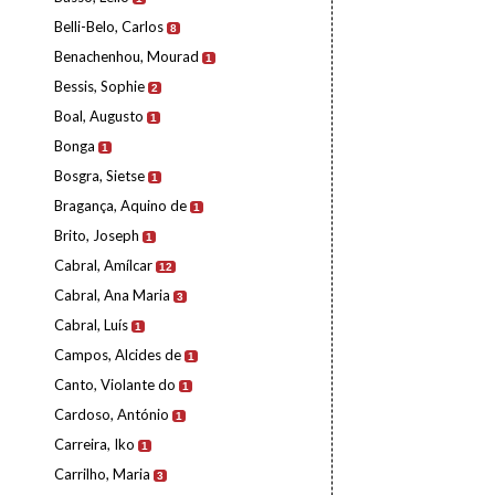
Belli-Belo, Carlos
8
Benachenhou, Mourad
1
Bessis, Sophie
2
Boal, Augusto
1
Bonga
1
Bosgra, Sietse
1
Bragança, Aquino de
1
Brito, Joseph
1
Cabral, Amílcar
12
Cabral, Ana Maria
3
Cabral, Luís
1
Campos, Alcides de
1
Canto, Violante do
1
Cardoso, António
1
Carreira, Iko
1
Carrilho, Maria
3