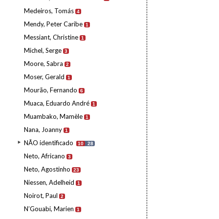
Medeiros, Tomás
4
Mendy, Peter Caribe
1
Messiant, Christine
1
Michel, Serge
3
Moore, Sabra
2
Moser, Gerald
1
Mourão, Fernando
6
Muaca, Eduardo André
1
Muambako, Mamèle
1
Nana, Joanny
1
NÃO identificado
10
28
Neto, Africano
3
Neto, Agostinho
23
Niessen, Adelheid
1
Noirot, Paul
2
N’Gouabi, Marien
1