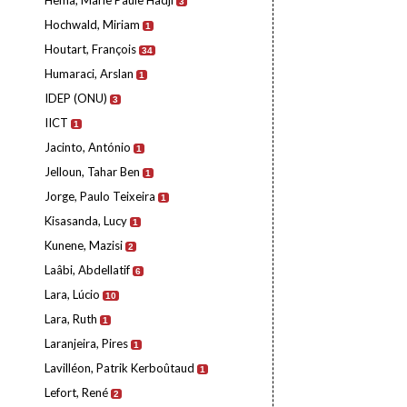
Hema, Marie Paule Hadji
3
Hochwald, Miriam
1
Houtart, François
34
Humaraci, Arslan
1
IDEP (ONU)
3
IICT
1
Jacinto, António
1
Jelloun, Tahar Ben
1
Jorge, Paulo Teixeira
1
Kisasanda, Lucy
1
Kunene, Mazisi
2
Laâbi, Abdellatif
6
Lara, Lúcio
10
Lara, Ruth
1
Laranjeira, Pires
1
Lavilléon, Patrik Kerboûtaud
1
Lefort, René
2