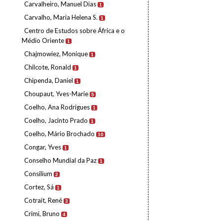
Carvalheiro, Manuel Dias
1
Carvalho, Maria Helena S.
1
Centro de Estudos sobre África e o
Médio Oriente
1
Chajmowiez, Monique
1
Chilcote, Ronald
1
Chipenda, Daniel
1
Choupaut, Yves-Marie
5
Coelho, Ana Rodrigues
1
Coelho, Jacinto Prado
1
Coelho, Mário Brochado
10
Congar, Yves
1
Conselho Mundial da Paz
1
Consilium
2
Cortez, Sá
1
Cotrait, René
3
Crimi, Bruno
4