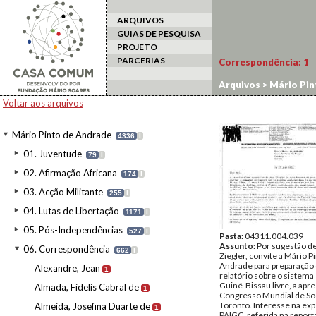
ARQUIVOS
GUIAS DE PESQUISA
PROJETO
PARCERIAS
Correspondência:
1
Arquivos
>
Mário Pin
Voltar aos arquivos
Mário Pinto de Andrade
4336
I
01. Juventude
79
I
02. Afirmação Africana
174
I
03. Acção Militante
255
I
04. Lutas de Libertação
1171
I
05. Pós-Independências
527
I
Pasta:
04311.004.039
Assunto:
Por sugestão d
06. Correspondência
662
I
Ziegler, convite a Mário P
Andrade para preparação
Alexandre, Jean
1
relatório sobre o sistema
Guiné-Bissau livre, a apr
Almada, Fidelis Cabral de
1
Congresso Mundial de So
Toronto. Interesse na exp
Almeida, Josefina Duarte de
1
PAIGC, referida na repor