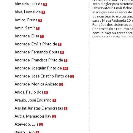
Almeida, Luís de
Jean Ziegler para o Nouve
9
Observateur. Envia fichas
Alva, Leonel de
inscrição e de reserva de
1
que custearão e programa
Amico, Bruna
para a Mesa Redonda 10, 
3
Funções dos sistemas es
Amin, Samir
Pedem título e resumo d
3
comunicação a apresenta
Andrade, Elisa
1
Pinto de Andrade (no últ
programa, tem o título pr
Andrade, Emília Pinto de
1
Novo Sistema de Educaçã
Bissau)
Andrade, Fernando Costa
8
Remetente:
Guido Martin
Destinatário:
Mário de A
Andrade, Francisca Pinto de
3
Data:
Quinta, 27 de Junh
Fundo:
Arquivo Mário Pin
Andrade, Joaquim Pinto de
10
Andrade
Tipo Documental:
Corre
Andrade, José Cristino Pinto de
1
Página(s):
31
Andrade, Monica Aniceto
1
Anjos, Paulo dos
8
Araújo, José Eduardo
7
Ass.Int.Juristas Democratas
1
Autra, Mamadou Ray
2
Azevedo, Luís
1
Basso, Lelio
1