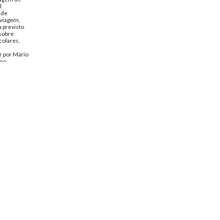
l
 de
 viagem,
 previsto
sobre
colares.
a
r por Mário
imo
ovisório de
o na Guiné
otti
ndrade
o de 1974
to de
spondencia