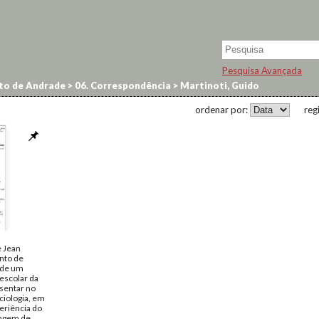
Pesquisa Avançada
to de Andrade
>
06. Correspondência
>
Martinoti, Guido
ordenar por:
reg
e Jean
into de
 de um
 escolar da
esentar no
ciologia, em
eriência do
tagem de