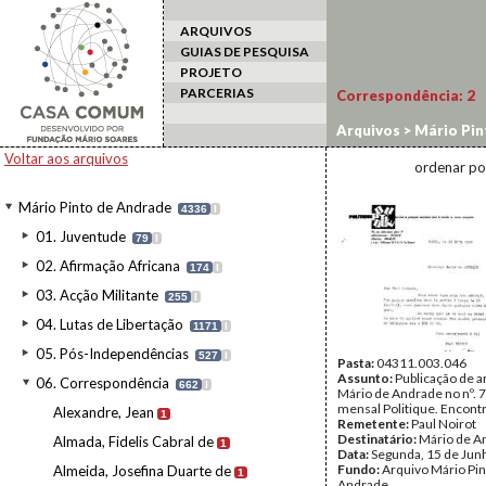
ARQUIVOS
GUIAS DE PESQUISA
PROJETO
PARCERIAS
Correspondência:
2
Arquivos
>
Mário Pin
Voltar aos arquivos
ordenar po
Mário Pinto de Andrade
4336
I
01. Juventude
79
I
02. Afirmação Africana
174
I
03. Acção Militante
255
I
04. Lutas de Libertação
1171
I
05. Pós-Independências
527
I
Pasta:
04311.003.046
Assunto:
Publicação de a
06. Correspondência
662
I
Mário de Andrade no nº. 7
mensal Politique. Encontr
Alexandre, Jean
1
Remetente:
Paul Noirot
Destinatário:
Mário de A
Almada, Fidelis Cabral de
1
Data:
Segunda, 15 de Jun
Fundo:
Arquivo Mário Pin
Almeida, Josefina Duarte de
1
Andrade