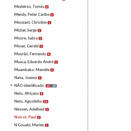
Medeiros, Tomás
4
Mendy, Peter Caribe
1
Messiant, Christine
1
Michel, Serge
3
Moore, Sabra
2
Moser, Gerald
1
Mourão, Fernando
6
Muaca, Eduardo André
1
Muambako, Mamèle
1
Nana, Joanny
1
NÃO identificado
10
28
Neto, Africano
3
Neto, Agostinho
23
Niessen, Adelheid
1
Noirot, Paul
2
N’Gouabi, Marien
1