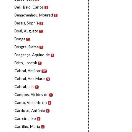
Belli-Belo, Carlos
8
Benachenhou, Mourad
1
Bessis, Sophie
2
Boal, Augusto
1
Bonga
1
Bosgra, Sietse
1
Bragança, Aquino de
1
Brito, Joseph
1
Cabral, Amílcar
12
Cabral, Ana Maria
3
Cabral, Luís
1
Campos, Alcides de
1
Canto, Violante do
1
Cardoso, António
1
Carreira, Iko
1
Carrilho, Maria
3