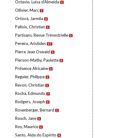
Octavio, Luísa d'Almeida
1
Ollivier, Marc
7
Ortová, Jarmila
2
Palloix, Christian
1
Partisans, Revue Trimestrielle
1
Pereira, Aristides
17
Pierre Jean Oswald
1
Pierson-Mathy, Paulette
2
Présence Africaine
1
Reguier, Philippe
1
Revon, Christian
1
Rocha, Edmundo
7
Rodgers, Joseph
1
Rosenberger, Bernard
1
Rouch, Jane
1
Roy, Maurice
1
Santo, Alda do Espírito
4