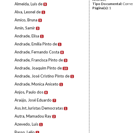
Almeida, Luís de
Tipo Documental:
Corre
9
Página(s):
1
Alva, Leonel de
1
Amico, Bruna
3
Amin, Samir
3
Andrade, Elisa
1
Andrade, Emília Pinto de
1
Andrade, Fernando Costa
8
Andrade, Francisca Pinto de
3
Andrade, Joaquim Pinto de
10
Andrade, José Cristino Pinto de
1
Andrade, Monica Aniceto
1
Anjos, Paulo dos
8
Araújo, José Eduardo
7
Ass.Int.Juristas Democratas
1
Autra, Mamadou Ray
2
Azevedo, Luís
1
Basso, Lelio
1