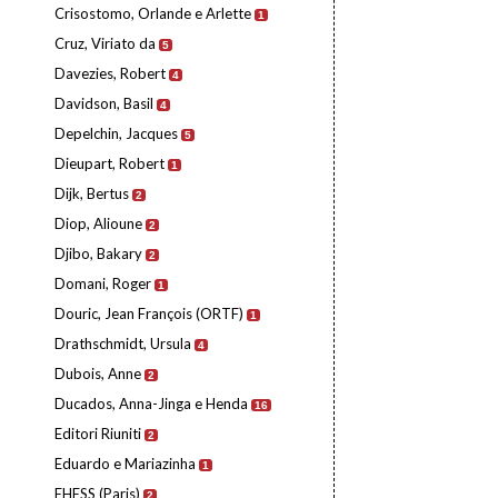
Crisostomo, Orlande e Arlette
1
Cruz, Viriato da
5
Davezies, Robert
4
Davidson, Basil
4
Depelchin, Jacques
5
Dieupart, Robert
1
Dijk, Bertus
2
Diop, Alioune
2
Djibo, Bakary
2
Domani, Roger
1
Douric, Jean François (ORTF)
1
Drathschmidt, Ursula
4
Dubois, Anne
2
Ducados, Anna-Jinga e Henda
16
Editori Riuniti
2
Eduardo e Mariazinha
1
EHESS (Paris)
2