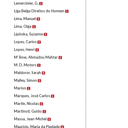
Lemercinier, G.
1
Liga Belga Direitos do Homem
1
Lima, Manuel
3
Lima, Olga
1
Lipinska, Suzanne
1
Lopes, Carlos
3
Lopes, Henri
3
M' Bow, Ahmadou Mahtar
2
M. D. Motors
1
Maldoror, Sarah
9
Malley, Simon
3
Marion
1
Marques, José Carlos
1
Martin, Nicolas
2
Martinoti, Guido
1
Massa, Jean-Michel
3
Maurício, Maria da Piedade
2