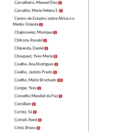
Carvalheiro, Manuel Dias
1
Carvalho, Maria Helena S.
1
Centro de Estudos sobre África e o
Médio Oriente
1
Chajmowiez, Monique
1
Chilcote, Ronald
1
Chipenda, Daniel
1
Choupaut, Yves-Marie
5
Coelho, Ana Rodrigues
1
Coelho, Jacinto Prado
1
Coelho, Mário Brochado
10
Congar, Yves
1
Conselho Mundial da Paz
1
Consilium
2
Cortez, Sá
1
Cotrait, René
3
Crimi, Bruno
4