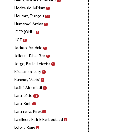
Hema, Marie Paule Hadji
3
Hochwald, Miriam
1
Houtart, François
34
Humaraci, Arslan
1
IDEP (ONU)
3
IICT
1
Jacinto, António
1
Jelloun, Tahar Ben
1
Jorge, Paulo Teixeira
1
Kisasanda, Lucy
1
Kunene, Mazisi
2
Laâbi, Abdellatif
6
Lara, Lúcio
10
Lara, Ruth
1
Laranjeira, Pires
1
Lavilléon, Patrik Kerboûtaud
1
Lefort, René
2