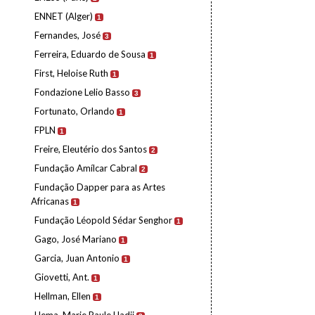
ENNET (Alger)
1
Fernandes, José
3
Ferreira, Eduardo de Sousa
1
First, Heloise Ruth
1
Fondazione Lelio Basso
3
Fortunato, Orlando
1
FPLN
1
Freire, Eleutério dos Santos
2
Fundação Amílcar Cabral
2
Fundação Dapper para as Artes
Africanas
1
Fundação Léopold Sédar Senghor
1
Gago, José Mariano
1
Garcia, Juan Antonio
1
Giovetti, Ant.
1
Hellman, Ellen
1