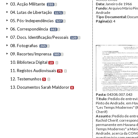
03. Acção Militante
Data:
Janeiro de 1966
255
I
Fundo:
Arquivo Mário Pin
04. Lutas de Libertação
Andrade
1171
I
Tipo Documental:
Docum
05. Pós-Independências
Página(s):
4
527
I
06. Correspondência
662
I
07. Docs. Identificação/Pessoais
120
I
08. Fotografias
265
I
09. Recortes/Imprensa
985
I
10. Biblioteca Digital
10
I
11. Registos Audiovisuais
75
I
12. Testemunhos
5
I
13. Documentos Sarah Maldoror
8
Pasta:
04308.007.043
Título:
Pedido de entrevi
Pinto de Andrade, em Hav
"Les Temps Modernes" (
Cherif)
Assunto:
Pedido de entre
Rachid Cherif, correspon
permanente em Havana d
Temps Modernes" a Mário
Andrade, acerca da CONCP
questionário com pergun