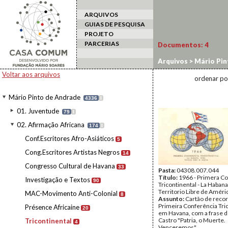
ARQUIVOS
GUIAS DE PESQUISA
PROJETO
PARCERIAS
Documentos:
4
Arquivos
>
Mário Pin
Voltar aos arquivos
ordenar po
Mário Pinto de Andrade
4336
I
01. Juventude
79
I
02. Afirmação Africana
174
I
Conf.Escritores Afro-Asiáticos
5
Cong.Escritores Artistas Negros
14
Congresso Cultural de Havana
33
Pasta:
04308.007.044
Título:
1966 - Primera C
Investigação e Textos
90
Tricontinental - La Habana
Territorio Libre de Améri
MAC-Movimento Anti-Colonial
8
Assunto:
Cartão de reco
Primeira Conferência Tric
Présence Africaine
20
em Havana, com a frase d
Castro "Patria, o Muerte.
Tricontinental
4
Venceremos"