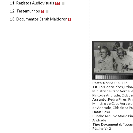
11. Registos Audiovisuais
75
I
12. Testemunhos
5
I
13. Documentos Sarah Maldoror
8
Pasta:
07223.002.115
Título:
Pedro Pires, Prim
Ministro de Cabo Verde, 
Pinto de Andrade, Cidade 
Assunto:
Pedro Pires, Pr
Ministro de Cabo Verde e
de Andrade, Cidade da Pra
Data:
1980
Fundo:
Arquivo Mário Pin
Andrade
Tipo Documental:
Fotogr
Página(s):
2