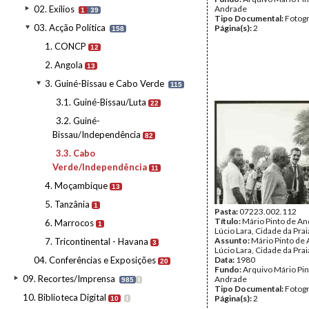
02. Exílios
Andrade
1
39
Tipo Documental:
Fotogr
03. Acção Política
Página(s):
2
158
1. CONCP
12
2. Angola
13
3. Guiné-Bissau e Cabo Verde
115
3.1. Guiné-Bissau/Luta
22
3.2. Guiné-
Bissau/Independência
82
3.3. Cabo
Verde/Independência
11
4. Moçambique
13
5. Tanzânia
1
Pasta:
07223.002.112
Título:
Mário Pinto de An
6. Marrocos
1
Lúcio Lara, Cidade da Prai
Assunto:
Mário Pinto de
7. Tricontinental - Havana
3
Lúcio Lara, Cidade da Prai
04. Conferências e Exposições
Data:
1980
20
Fundo:
Arquivo Mário Pin
09. Recortes/Imprensa
Andrade
985
I
Tipo Documental:
Fotogr
10. Biblioteca Digital
Página(s):
2
10
I