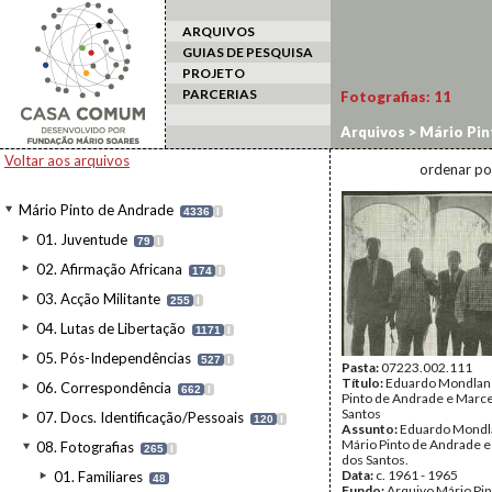
ARQUIVOS
GUIAS DE PESQUISA
PROJETO
PARCERIAS
Fotografias:
11
Arquivos
>
Mário Pin
3.3. Cabo Verde/Ind
Voltar aos arquivos
ordenar po
Mário Pinto de Andrade
4336
I
01. Juventude
79
I
02. Afirmação Africana
174
I
03. Acção Militante
255
I
04. Lutas de Libertação
1171
I
05. Pós-Independências
527
I
Pasta:
07223.002.111
Título:
Eduardo Mondlane
06. Correspondência
662
I
Pinto de Andrade e Marce
Santos
07. Docs. Identificação/Pessoais
120
I
Assunto:
Eduardo Mondla
Mário Pinto de Andrade e
08. Fotografias
265
I
dos Santos.
Data:
c. 1961 - 1965
01. Familiares
48
Fundo:
Arquivo Mário Pin