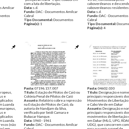
com a luta de libertação.
caboverdeanos e descend
s Amílcar
Data:
s.d.
caboverdeanos residentes
Fundo:
DAC - Documentos Amílcar
Data:
s.d.
entos
Cabral
Fundo:
DAC - Documentos 
Tipo Documental:
Documentos
Cabral
Página(s):
1
Tipo Documental:
Docume
Página(s):
4
Pasta:
07196.157.007
Pasta:
04602.030
uropeus,
Título:
Estação de Pilotos de Caió ou
Título:
Designação e nome
us e
Colónia Penal de Pilotos de Caió
principais responsáveis dos
mplicados
Assunto:
Relatório sobre a repressão
Movimentos de Libertação
em Luanda
na Estação de Pilotos de Caió, da
e Cabo Verde em Dakar
 europeus,
autoria de Nandjam da Silva,
Assunto:
Designação e no
us e
verificado por Seidi Camara e
principais responsáveis do
mplicados
Bubacar Nanque.
movimentos de libertação 
em Luanda.
Data:
1960 - 1961
em Dakar (MLG, UPG, RDA
presos (não
Fundo:
DAC - Documentos Amílcar
UDG), que concorrem com
sos) em
Cabral
para assumir o papel de