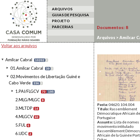
ARQUIVOS
GUIAS DE PESQUISA
PROJETO
PARCERIAS
Documentos:
8
Arquivos
>
Amílcar C
Voltar aos arquivos
Amílcar Cabral
10202
I
01.Amílcar Cabral
39
I
02.Movimentos de Libertação Guiné e
Cabo Verde
336
I
1.PAI/FLGCV
70
195
2.MLG/MLGC
8
Pasta:
04620.104.004
3.MLTDP
Título:
Rassemblement
14
Démocratique Africain de
4.MLGCV
60
Portugaise
Assunto:
Lista de nomes
5.FUL
6
movimento intitulado
Rassemblement Démocra
6.UDC
2
Africain de la Guinée Por
Dakar.