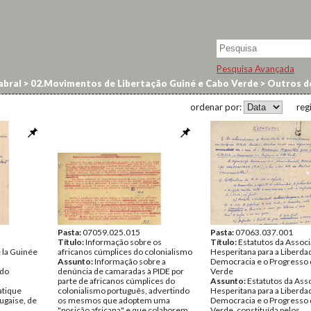
Pesquisa Avançada
abral
>
02.Movimentos de Libertação Guiné e Cabo Verde
>
Outros d
ordenar por:
reg
Pasta:
07059.025.015
Pasta:
07063.037.001
Título:
Informação sobre os
Título:
Estatutos da Assoc
 la Guinée
africanos cúmplices do colonialismo
Hesperitana para a Liberdad
Assunto:
Informação sobre a
Democracia e o Progresso
 do
denúncia de camaradas à PIDE por
Verde
parte de africanos cúmplices do
Assunto:
Estatutos da Ass
tique
colonialismo português, advertindo
Hesperitana para a Liberdad
tugaise, de
os mesmos que adoptem uma
Democracia e o Progresso
"posição africana" e que colaborem
Verde, constituída pelos