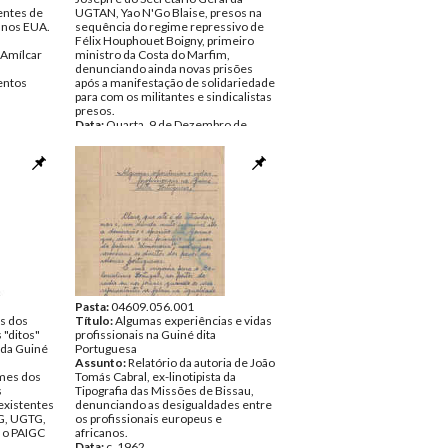
entes de
UGTAN, Yao N'Go Blaise, presos na
 nos EUA.
sequência do regime repressivo de
Félix Houphouet Boigny, primeiro
Amílcar
ministro da Costa do Marfim,
denunciando ainda novas prisões
ntos
após a manifestação de solidariedade
para com os militantes e sindicalistas
presos.
Data:
Quarta, 9 de Dezembro de
1959
Fundo:
DAC - Documentos Amílcar
Cabral
Tipo Documental:
Documentos
Página(s):
3
Pasta:
04609.056.001
s dos
Título:
Algumas experiências e vidas
 "ditos"
profissionais na Guiné dita
 da Guiné
Portuguesa
Assunto:
Relatório da autoria de João
mes dos
Tomás Cabral, ex-linotipista da
s
Tipografia das Missões de Bissau,
existentes
denunciando as desigualdades entre
G, UGTG,
os profissionais europeus e
 o PAIGC
africanos.
Data:
c. 1962