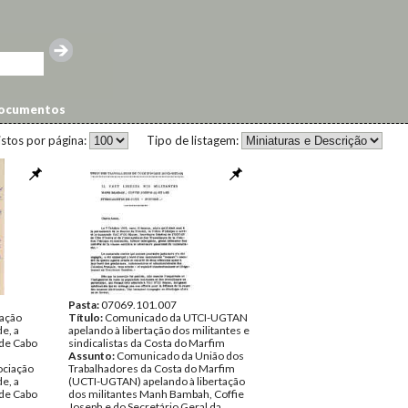
ocumentos
istos por página:
Tipo de listagem:
Pasta:
07069.101.007
iação
Título:
Comunicado da UTCI-UGTAN
e, a
apelando à libertação dos militantes e
 de Cabo
sindicalistas da Costa do Marfim
Assunto:
Comunicado da União dos
ociação
Trabalhadores da Costa do Marfim
e, a
(UCTI-UGTAN) apelando à libertação
 de Cabo
dos militantes Manh Bambah, Coffie
Joseph e do Secretário Geral da