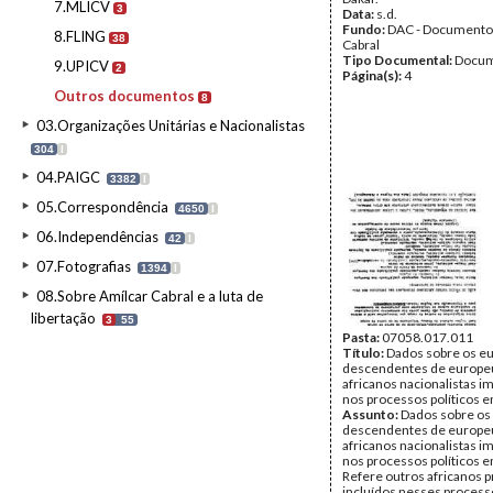
7.MLICV
3
Data:
s.d.
Fundo:
DAC - Documento
8.FLING
38
Cabral
Tipo Documental:
Docum
9.UPICV
2
Página(s):
4
Outros documentos
8
03.Organizações Unitárias e Nacionalistas
304
I
04.PAIGC
3382
I
05.Correspondência
4650
I
06.Independências
42
I
07.Fotografias
1394
I
08.Sobre Amílcar Cabral e a luta de
libertação
3
55
Pasta:
07058.017.011
Título:
Dados sobre os e
descendentes de europe
africanos nacionalistas i
nos processos políticos 
Assunto:
Dados sobre os
descendentes de europe
africanos nacionalistas i
nos processos políticos 
Refere outros africanos 
incluídos nesses proces